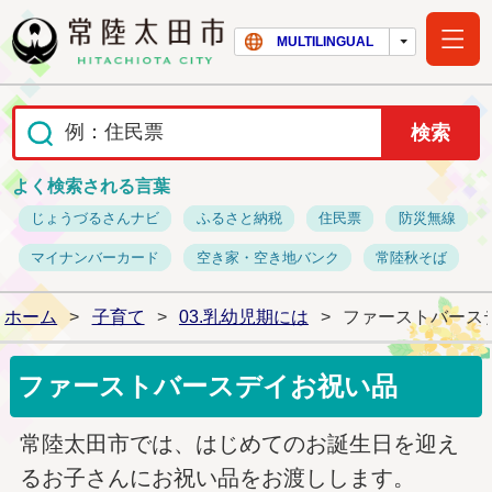
常陸太田市ホー
MULTILINGUAL
よく検索される言葉
じょうづるさんナビ
ふるさと納税
住民票
防災無線
マイナンバーカード
空き家・空き地バンク
常陸秋そば
ホーム
>
子育て
>
03.乳幼児期には
>
ファーストバース
ファーストバースデイお祝い品
常陸太田市では、はじめてのお誕生日を迎え
るお子さんにお祝い品をお渡しします。