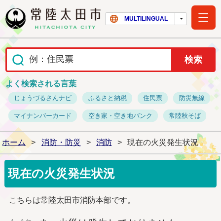
常陸太田市ホー
MULTILINGUAL
よく検索される言葉
じょうづるさんナビ
ふるさと納税
住民票
防災無線
マイナンバーカード
空き家・空き地バンク
常陸秋そば
ホーム
>
消防・防災
>
消防
>
現在の火災発生状況
現在の火災発生状況
こちらは常陸太田市消防本部です。