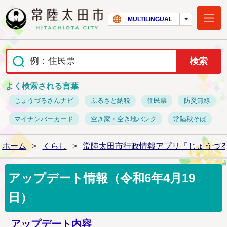
常陸太田市ホー
MULTILINGUAL
よく検索される言葉
じょうづるさんナビ
ふるさと納税
住民票
防災無線
マイナンバーカード
空き家・空き地バンク
常陸秋そば
ホーム
>
くらし
>
常陸太田市行政情報アプリ「じょうづ
アップデート情報（令和6年4月19
日）
アップデート内容