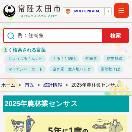
常陸太田市ホー
MULTILINGUAL
よく検索される言葉
じょうづるさんナビ
ふるさと納税
住民票
防災無線
マイナンバーカード
空き家・空き地バンク
常陸秋そば
ホーム
>
市政
>
統計情報
>
2025年農林業センサス
2025年農林業センサス