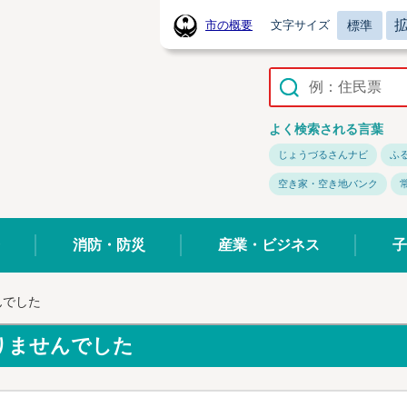
標準
市の概要
文字サイズ
常陸太田市ホームページ
よく検索される言葉
じょうづるさんナビ
ふ
空き家・空き地バンク
消防・防災
産業・ビジネス
子
んでした
りませんでした