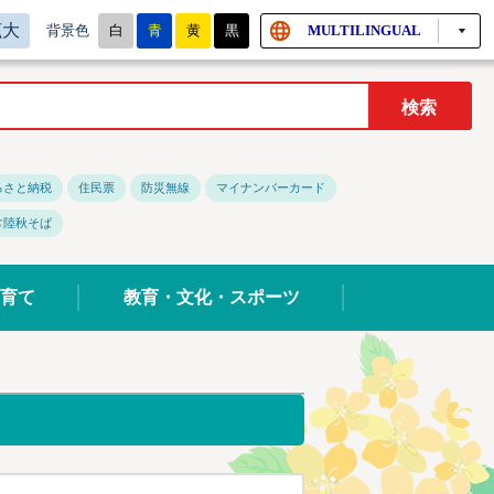
拡大
白
青
黄
黒
MULTILINGUAL
背景色
るさと納税
住民票
防災無線
マイナンバーカード
常陸秋そば
育て
教育・文化・スポーツ