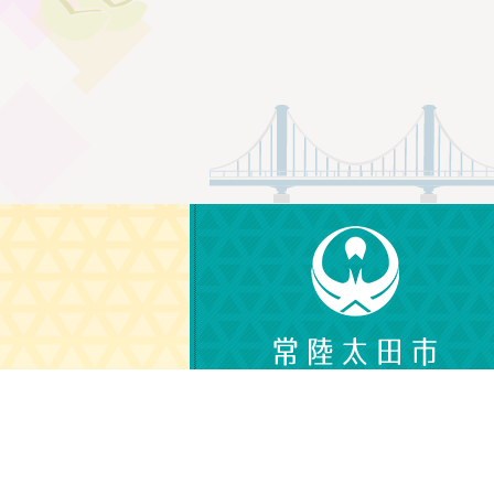
〒313-8611
茨城県常陸太田市金井町3690
電話番号：0294-72-3111（代表）
（平日 午前8時30分から午後5時15分）