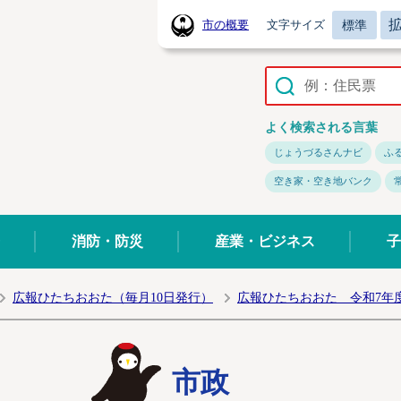
標準
市の概要
文字サイズ
常陸太田市ホームページ
よく検索される言葉
じょうづるさんナビ
ふ
空き家・空き地バンク
消防・防災
産業・ビジネス
子
広報ひたちおおた（毎月10日発行）
広報ひたちおおた 令和7年
市政