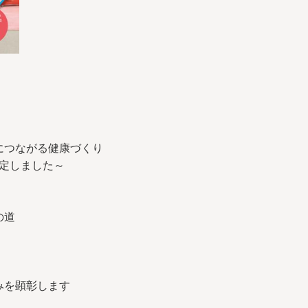
につながる健康づくり
策定しました～
の道
みを顕彰します