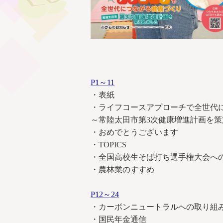
P1～11
・表紙
・ライフコースアプローチで全世代
～常陸太田市第3次健康増進計画を
・おめでとうございます
・TOPICS
・全国高校生そば打ち選手権大会へ
・農林業のすすめ
P12～24
・カーボンニュートラルへの取り組
・国民年金通信