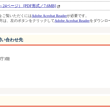
4ページ） [PDF形式／7.6MB]
ルをご覧いただくには
Adobe Acrobat Reader
が必要です。
方は、左のボタンをクリックして
Adobe Acrobat Reader
をダウンロ
問い合わせ先
本庁3階