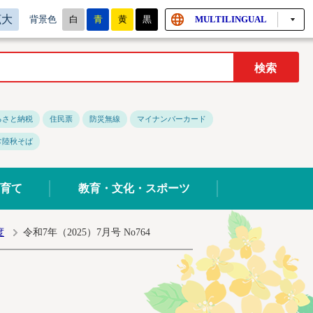
拡大
白
青
黄
黒
MULTILINGUAL
背景色
るさと納税
住民票
防災無線
マイナンバーカード
常陸秋そば
育て
教育・文化・スポーツ
度
令和7年（2025）7月号 No764