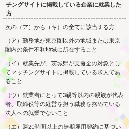
チングサイトに掲載している企業に就業した
方
次の（ア）から（キ）の
全て
に該当する方
（ア）勤務地が東京圏以外の地域または東京
圏内の条件不利地域に所在すること
（イ）就業先が、茨城県が支援金の対象とし
てマッチングサイトに掲載している求人であ
ること
（ウ）就業者にとって3親等以内の親族が代表
者、取締役等の経営を担う職務を務めている
法人への就業でないこと
（エ）週20時間以上の無期雇用契約に基づい