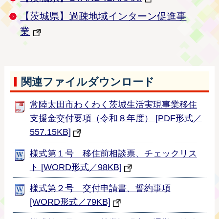
【茨城県】過疎地域インターン促進事
業
関連ファイルダウンロード
常陸太田市わくわく茨城生活実現事業移住
支援金交付要項（令和８年度） [PDF形式／
557.15KB]
様式第１号 移住前相談票、チェックリス
ト [WORD形式／98KB]
様式第２号 交付申請書、誓約事項
[WORD形式／79KB]