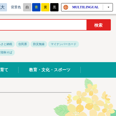
拡大
白
青
黄
黒
MULTILINGUAL
背景色
るさと納税
住民票
防災無線
マイナンバーカード
常陸秋そば
育て
教育・文化・スポーツ