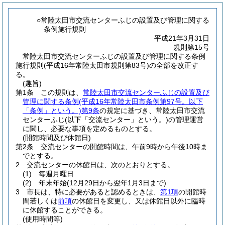
○常陸太田市交流センターふじの設置及び管理に関する
条例施行規則
平成21年3月31日
規則第15号
常陸太田市交流センターふじの設置及び管理に関する条例
施行規則(平成16年常陸太田市規則第83号)の全部を改正す
る。
(趣旨)
第1条
この規則は、
常陸太田市交流センターふじの設置及び
管理に関する条例
(平成16年常陸太田市条例第97号。以下
「条例」という。)
第9条
の規定に基づき、常陸太田市交流
センターふじ
(以下「交流センター」という。)
の管理運営
に関し、必要な事項を定めるものとする。
(開館時間及び休館日)
第2条
交流センターの開館時間は、午前9時から午後10時ま
でとする。
2
交流センターの休館日は、次のとおりとする。
(1)
毎週月曜日
(2)
年末年始
(12月29日から翌年1月3日まで)
3
市長は、特に必要があると認めるときは、
第1項
の開館時
間若しくは
前項
の休館日を変更し、又は休館日以外に臨時
に休館することができる。
(使用時間等)