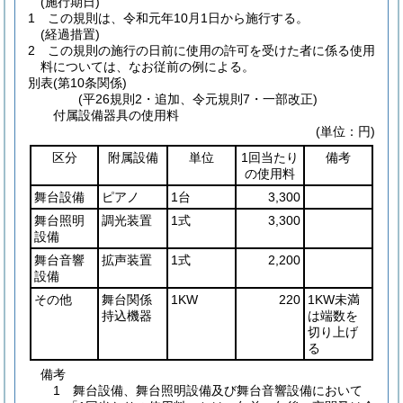
(施行期日)
1
この規則は、令和元年10月1日から施行する。
(経過措置)
2
この規則の施行の日前に使用の許可を受けた者に係る使用
料については、なお従前の例による。
別表
(第10条関係)
(平26規則2・追加、令元規則7・一部改正)
付属設備器具の使用料
(単位：円)
区分
附属設備
単位
1回当たり
備考
の使用料
舞台設備
ピアノ
1台
3,300
舞台照明
調光装置
1式
3,300
設備
舞台音響
拡声装置
1式
2,200
設備
その他
舞台関係
1KW
220
1KW未満
持込機器
は端数を
切り上げ
る
備考
1 舞台設備、舞台照明設備及び舞台音響設備において