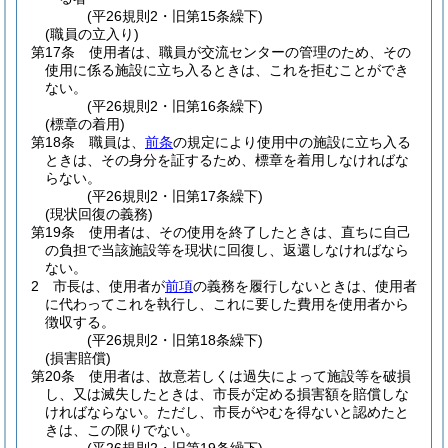
(平26規則2・旧第15条繰下)
(職員の立入り)
第17条
使用者は、職員が交流センターの管理のため、その
使用に係る施設に立ち入るときは、これを拒むことができ
ない。
(平26規則2・旧第16条繰下)
(標章の着用)
第18条
職員は、
前条
の規定により使用中の施設に立ち入る
ときは、その身分を証するため、標章を着用しなければな
らない。
(平26規則2・旧第17条繰下)
(現状回復の義務)
第19条
使用者は、その使用を終了したときは、直ちに自己
の負担で当該施設等を現状に回復し、返還しなければなら
ない。
2
市長は、使用者が
前項
の義務を履行しないときは、使用者
に代わってこれを執行し、これに要した費用を使用者から
徴収する。
(平26規則2・旧第18条繰下)
(損害賠償)
第20条
使用者は、故意若しくは過失によって施設等を破損
し、又は滅失したときは、市長が定める損害額を賠償しな
ければならない。
ただし、市長がやむを得ないと認めたと
きは、この限りでない。