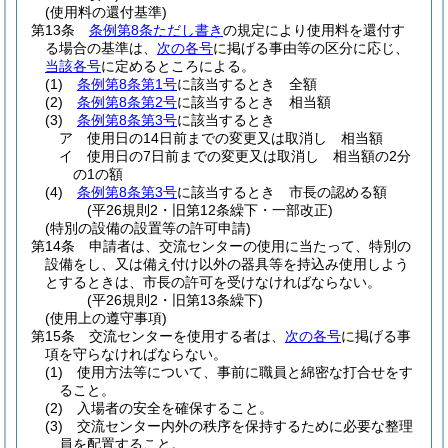
(使用料の還付基準)
第13条
条例第8条ただし書き
の規定により使用料を還付す
る場合の基準は、
次の各号
に掲げる事由等の区分に応じ、
当該各号
に定めるところによる。
(1)
条例第8条第1号
に該当するとき 全額
(2)
条例第8条第2号
に該当するとき 相当額
(3)
条例第8条第3号
に該当するとき
ア
使用日の14日前までの変更又は取消し 相当額
イ
使用日の7日前までの変更又は取消し 相当額の2分
の1の額
(4)
条例第8条第3号
に該当するとき 市長の認める額
(平26規則2・旧第12条繰下・一部改正)
(特別の設備の設置等の許可申請)
第14条
申請者は、交流センターの使用に当たって、特別の
設備をし、又は備え付け以外の器具等を持込み使用しよう
とするときは、市長の許可を受けなければならない。
(平26規則2・旧第13条繰下)
(使用上の遵守事項)
第15条
交流センターを使用する者は、
次の各号
に掲げる事
項を守らなければならない。
(1)
使用方法等について、事前に職員と綿密な打合せをす
ること。
(2)
入場者の安全を確保すること。
(3)
交流センター内外の秩序を保持するために必要な整理
員を配置すること。