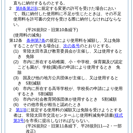
直ちに納付するものとする。
2
第8条第2項
に規定する変更の許可を受けた場合におい
て、既に納付した使用料に不足が生じたときは、その不足
使用料を許可書の交付を受ける際に納付しなければならな
い。
(平26規則2・旧第10条繰下)
(使用料の減免)
第12条
条例第7条
の規定により使用料を減額し、又は免除
することができる場合は、
次の各号
のとおりとする。
(1)
常陸太田市及び教育委員会が主催し、又は使用すると
き 免除
(2)
市内に所在する幼稚園、小・中学校、保育園及び認定
こども園が、学校
(園)
長の申請により使用するとき 免
除
(3)
国及び他の地方公共団体が主催し、又は使用すると
き 5割減額
(4)
市内に所在する高等学校が、学校長の申請により使用
するとき 5割減額
(5)
市内の社会教育関係団体が使用するとき 5割減額
(6)
その他市長が相当と認めたとき
2
第1項
に規定する使用料の減額又は免除を受けようとする
者は、常陸太田市交流センターふじ使用料減免申請書
(
様式
第3号
)
を市長に提出しなければならない。
(平26規則2・旧第11条繰下、平28規則11―2・一部
改正)