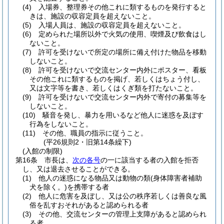
(4)
入場券、整理券その他これに類するものを発行すると
きは、施設の収容定員を超えないこと。
(5)
入場人員は、施設の収容定員を超えないこと。
(6)
定められた場所以外で火気の使用、喫煙及び飲食はし
ないこと。
(7)
許可を受けないで所定の場所に備え付けた物品を移動
しないこと。
(8)
許可を受けないで交流センター内外にポスター、看板
その他これに類するものを掲げ、若しくはちょう付し、
又は文字等を書き、若しくはくぎ類を打たないこと。
(9)
許可を受けないで交流センター内外で寄付の募集等を
しないこと。
(10)
騒音を発し、暴力を用いるなど他人に迷惑を及ぼす
行為をしないこと。
(11)
その他、職員の指示に従うこと。
(平26規則2・旧第14条繰下)
(入館の制限)
第16条
市長は、
次の各号
の一に該当する者の入館を拒否
し、又は退去させることができる。
(1)
他人の迷惑になる物品又は動物の類
(身体障害者補助
犬を除く。)
を携帯する者
(2)
他人に危害を及ぼし、又は公の秩序若しくは善良な風
俗を乱すおそれがあると認められる者
(3)
その他、交流センターの管理上支障があると認められ
る者