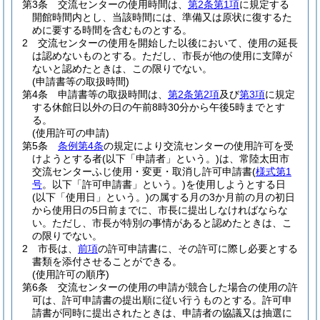
第3条
交流センターの使用時間は、
第2条第1項
に規定する
開館時間内とし、当該時間には、準備又は原状に復するた
めに要する時間を含むものとする。
2
交流センターの使用を開始した以後において、使用の延長
は認めないものとする。
ただし、市長が他の使用に支障が
ないと認めたときは、この限りでない。
(申請書等の取扱時間)
第4条
申請書等の取扱時間は、
第2条第2項
及び
第3項
に規定
する休館日以外の日の午前8時30分から午後5時までとす
る。
(使用許可の申請)
第5条
条例第4条
の規定により交流センターの使用許可を受
けようとする者
(以下「申請者」という。)
は、常陸太田市
交流センターふじ使用・変更・取消し許可申請書
(
様式第1
号
。以下「許可申請書」という。)
を使用しようとする日
(以下「使用日」という。)
の属する月の3か月前の月の初日
から使用日の5日前までに、市長に提出しなければならな
い。
ただし、市長が特別の事情があると認めたときは、こ
の限りでない。
2
市長は、
前項
の許可申請書に、その許可に際し必要とする
書類を添付させることができる。
(使用許可の順序)
第6条
交流センターの使用の申請が競合した場合の使用の許
可は、許可申請書の提出順に従い行うものとする。
許可申
請書が同時に提出されたときは、申請者の協議又は抽選に