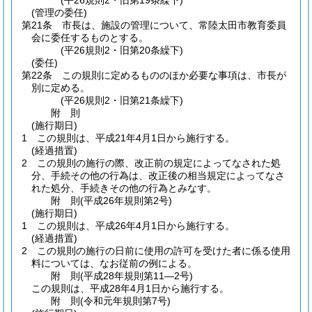
(平26規則2・旧第19条繰下)
(管理の委任)
第21条
市長は、施設の管理について、常陸太田市教育委員
会に委任するものとする。
(平26規則2・旧第20条繰下)
(委任)
第22条
この規則に定めるもののほか必要な事項は、市長が
別に定める。
(平26規則2・旧第21条繰下)
附
則
(施行期日)
1
この規則は、平成21年4月1日から施行する。
(経過措置)
2
この規則の施行の際、改正前の規定によってなされた処
分、手続その他の行為は、改正後の相当規定によってなさ
れた処分、手続きその他の行為とみなす。
附
則
(平成26年
規則第2号)
(施行期日)
1
この規則は、平成26年4月1日から施行する。
(経過措置)
2
この規則の施行の日前に使用の許可を受けた者に係る使用
料については、なお従前の例による。
附
則
(平成28年
規則第11―2号)
この規則は、平成28年4月1日から施行する。
附
則
(令和元年
規則第7号)