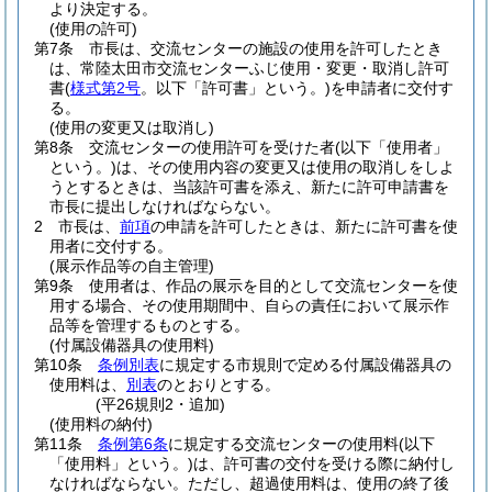
より決定する。
(使用の許可)
第7条
市長は、交流センターの施設の使用を許可したとき
は、常陸太田市交流センターふじ使用・変更・取消し許可
書
(
様式第2号
。以下「許可書」という。)
を申請者に交付す
る。
(使用の変更又は取消し)
第8条
交流センターの使用許可を受けた者
(以下「使用者」
という。)
は、その使用内容の変更又は使用の取消しをしよ
うとするときは、当該許可書を添え、新たに許可申請書を
市長に提出しなければならない。
2
市長は、
前項
の申請を許可したときは、新たに許可書を使
用者に交付する。
(展示作品等の自主管理)
第9条
使用者は、作品の展示を目的として交流センターを使
用する場合、その使用期間中、自らの責任において展示作
品等を管理するものとする。
(付属設備器具の使用料)
第10条
条例別表
に規定する市規則で定める付属設備器具の
使用料は、
別表
のとおりとする。
(平26規則2・追加)
(使用料の納付)
第11条
条例第6条
に規定する交流センターの使用料
(以下
「使用料」という。)
は、許可書の交付を受ける際に納付し
なければならない。
ただし、超過使用料は、使用の終了後