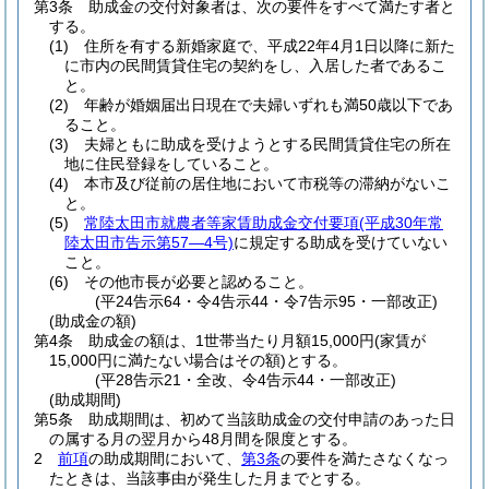
第3条
助成金の交付対象者は、次の要件をすべて満たす者と
する。
(1)
住所を有する新婚家庭で、平成22年4月1日以降に新た
に市内の民間賃貸住宅の契約をし、入居した者であるこ
と。
(2)
年齢が婚姻届出日現在で夫婦いずれも満50歳以下であ
ること。
(3)
夫婦ともに助成を受けようとする民間賃貸住宅の所在
地に住民登録をしていること。
(4)
本市及び従前の居住地において市税等の滞納がないこ
と。
(5)
常陸太田市就農者等家賃助成金交付要項
(平成30年常
陸太田市告示第57―4号)
に規定する助成を受けていない
こと。
(6)
その他市長が必要と認めること。
(平24告示64・令4告示44・令7告示95・一部改正)
(助成金の額)
第4条
助成金の額は、1世帯当たり月額15,000円
(家賃が
15,000円に満たない場合はその額)
とする。
(平28告示21・全改、令4告示44・一部改正)
(助成期間)
第5条
助成期間は、初めて当該助成金の交付申請のあった日
の属する月の翌月から48月間を限度とする。
2
前項
の助成期間において、
第3条
の要件を満たさなくなっ
たときは、当該事由が発生した月までとする。