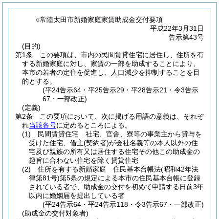
○常陸太田市新婚家庭家賃助成金交付要項
平成22年3月31日
告示第43号
(目的)
第1条
この要項は、市内の民間賃貸住宅に居住し、住所を有
する新婚家庭に対し、家賃の一部を助成することにより、
本市の若者の定住を促進し、人口減少を抑制することを目
的とする。
(平24告示64・平25告示29・平28告示21・令3告示
67・一部改正)
(定義)
第2条
この要項において、次に掲げる用語の意義は、それぞ
れ
当該各号
に定めるところによる。
(1)
民間賃貸住宅 社宅、官舎、寮等の事業主から貸与を
受けた住宅、借主
(契約者)
が会社名義等の本人以外の住
宅及び親族の所有又は居住する住宅その他この助成金の
趣旨に合わない住宅を除く賃貸住宅
(2)
住所を有する新婚家庭 住民基本台帳法
(昭和42年法
律第81号)
第5条の規定による本市の住民基本台帳に登録
されている者で、助成金の交付を初めて申請する日前3年
以内に婚姻届を提出している者
(平24告示64・平24告示118・令3告示67・一部改正)
(助成金の交付対象者)