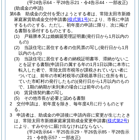
(平24告示64・平28告示21・令4告示44・一部改正)
(助成金の申請)
第6条
助成金の交付を受けようとする者は、常陸太田市新婚
家庭家賃助成金交付申請書
(
様式第1号
)
により、市長に申請
するものとする。
ただし、初年度の申請に限り、次に掲げ
る書類を添付するものとする。
(1)
戸籍謄本又は婚姻届受理証明書
(発行日から1月以内の
もの)
(2)
当該住宅に居住する者の住民票の写し
(発行日から1月
以内のもの)
(3)
当該住宅に居住する者の納税証明書等、滞納がないこ
とを証する書類
(申請日の属する年の1月1日以降に本市に
転入した者で、常陸太田市税等が課税されていない者に
ついては、前年の市町村税等の課税基準日に住所を有し
ていた市町村の発行したもの)
(発行日から1月以内のもの
で、1期の納期が未到来の場合には前年のもの)
(4)
賃貸借契約書の写し
(5)
その他市長が必要と認める書類
2
交付申請は、初年度を除き、毎年度4月に行うものとす
る。
3
申請者は、助成金の申請後に申請内容に変更が生じたとき
は、常陸太田市新婚家庭家賃助成金変更申請書
(
様式第2号
)
により、すみやかに届け出なければならない。
(平24告示64・平25告示29・平26告示85・平28告示
21・令8告示57・一部改正)