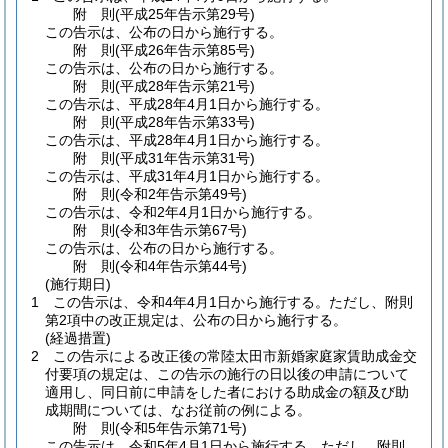
附
則
(平成25年
告示第29号)
この告示は、公布の日から施行する。
附
則
(平成26年
告示第85号)
この告示は、公布の日から施行する。
附
則
(平成28年
告示第21号)
この告示は、平成28年4月1日から施行する。
附
則
(平成28年
告示第33号)
この告示は、平成28年4月1日から施行する。
附
則
(平成31年
告示第31号)
この告示は、平成31年4月1日から施行する。
附
則
(令和2年
告示第49号)
この告示は、令和2年4月1日から施行する。
附
則
(令和3年
告示第67号)
この告示は、公布の日から施行する。
附
則
(令和4年
告示第44号)
(施行期日)
1
この告示は、令和4年4月1日から施行する。
ただし、附則
第2項中の改正規定は、公布の日から施行する。
(経過措置)
2
この告示による改正後の常陸太田市新婚家庭家賃助成金交
付要項の規定は、この告示の施行の日以後の申請について
適用し、同日前に申請をした者における助成金の額及び助
成期間については、なお従前の例による。
附
則
(令和5年
告示第71号)
この告示は、令和5年4月1日から施行する。
ただし、附則