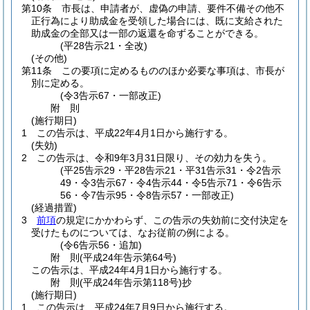
第10条
市長は、申請者が、虚偽の申請、要件不備その他不
正行為により助成金を受領した場合には、既に支給された
助成金の全部又は一部の返還を命ずることができる。
(平28告示21・全改)
(その他)
第11条
この要項に定めるもののほか必要な事項は、市長が
別に定める。
(令3告示67・一部改正)
附
則
(施行期日)
1
この告示は、平成22年4月1日から施行する。
(失効)
2
この告示は、令和9年3月31日限り、その効力を失う。
(平25告示29・平28告示21・平31告示31・令2告示
49・令3告示67・令4告示44・令5告示71・令6告示
56・令7告示95・令8告示57・一部改正)
(経過措置)
3
前項
の規定にかかわらず、この告示の失効前に交付決定を
受けたものについては、なお従前の例による。
(令6告示56・追加)
附
則
(平成24年
告示第64号)
この告示は、平成24年4月1日から施行する。
附
則
(平成24年
告示第118号)
抄
(施行期日)
1
この告示は、平成24年7月9日から施行する。