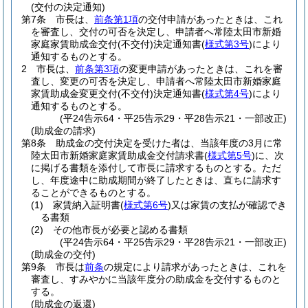
(交付の決定通知)
第7条
市長は、
前条第1項
の交付申請があったときは、これ
を審査し、交付の可否を決定し、申請者へ常陸太田市新婚
家庭家賃助成金交付
(不交付)
決定通知書
(
様式第3号
)
により
通知するものとする。
2
市長は、
前条第3項
の変更申請があったときは、これを審
査し、変更の可否を決定し、申請者へ常陸太田市新婚家庭
家賃助成金変更交付
(不交付)
決定通知書
(
様式第4号
)
により
通知するものとする。
(平24告示64・平25告示29・平28告示21・一部改正)
(助成金の請求)
第8条
助成金の交付決定を受けた者は、当該年度の3月に常
陸太田市新婚家庭家賃助成金交付請求書
(
様式第5号
)
に、次
に掲げる書類を添付して市長に請求するものとする。
ただ
し、年度途中に助成期間が終了したときは、直ちに請求す
ることができるものとする。
(1)
家賃納入証明書
(
様式第6号
)
又は家賃の支払が確認でき
る書類
(2)
その他市長が必要と認める書類
(平24告示64・平25告示29・平28告示21・一部改正)
(助成金の交付)
第9条
市長は
前条
の規定により請求があったときは、これを
審査し、すみやかに当該年度分の助成金を交付するものと
する。
(助成金の返還)