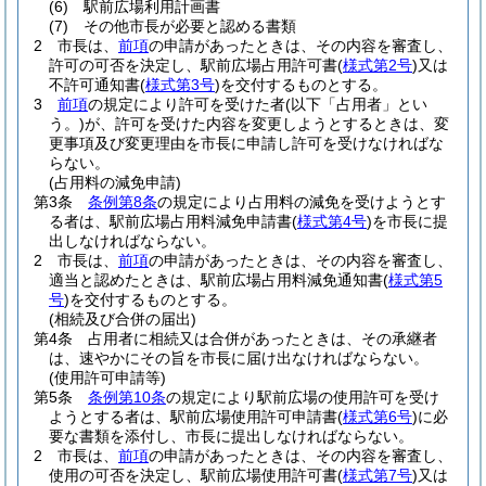
(6)
駅前広場利用計画書
(7)
その他市長が必要と認める書類
2
市長は、
前項
の申請があったときは、その内容を審査し、
許可の可否を決定し、駅前広場占用許可書
(
様式第2号
)
又は
不許可通知書
(
様式第3号
)
を交付するものとする。
3
前項
の規定により許可を受けた者
(以下「占用者」とい
う。)
が、許可を受けた内容を変更しようとするときは、変
更事項及び変更理由を市長に申請し許可を受けなければな
らない。
(占用料の減免申請)
第3条
条例第8条
の規定により占用料の減免を受けようとす
る者は、駅前広場占用料減免申請書
(
様式第4号
)
を市長に提
出しなければならない。
2
市長は、
前項
の申請があったときは、その内容を審査し、
適当と認めたときは、駅前広場占用料減免通知書
(
様式第5
号
)
を交付するものとする。
(相続及び合併の届出)
第4条
占用者に相続又は合併があったときは、その承継者
は、速やかにその旨を市長に届け出なければならない。
(使用許可申請等)
第5条
条例第10条
の規定により駅前広場の使用許可を受け
ようとする者は、駅前広場使用許可申請書
(
様式第6号
)
に必
要な書類を添付し、市長に提出しなければならない。
2
市長は、
前項
の申請があったときは、その内容を審査し、
使用の可否を決定し、駅前広場使用許可書
(
様式第7号
)
又は