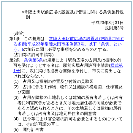
○常陸太田駅前広場の設置及び管理に関する条例施行規
則
平成23年3月31日
規則第3号
(趣旨)
第1条
この規則は、
常陸太田駅前広場の設置及び管理に関す
る条例
(平成23年常陸太田市条例第3号。以下「条例」とい
う。)
の施行に関し必要な事項を定めるものとする。
(占用等の許可申請等)
第2条
条例第6条
の規定により駅前広場の占用又は掘削の許
可を受けようとする者は、駅前広場占用許可申請書
(
様式第
1号
)
に、次に掲げる必要な書類を添付し、市長に提出しな
ければならない。
(1)
占用又は掘削の位置及び付近の見取図
(2)
占用に係る工作物、物件又は施設の構造図、仕様書及
び図面
(3)
占用が隣接の土地若しくは建物の所有者若しくは占有
者に利害関係があるとき又は地元居住者の同意が必要で
あると認められるときは、その土地若しくは建物の所有
者若しくは占有者又は地元居住者の同意書
(4)
法令等により官公署の許可を必要とするものについて
は、その許可証の写し
(5)
運行計画書