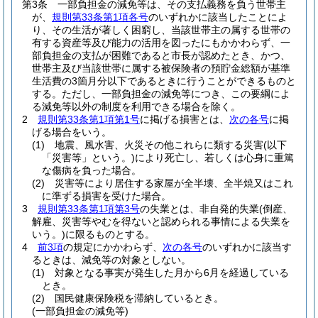
第3条
一部負担金の減免等は、その支払義務を負う世帯主
が、
規則第33条第1項各号
のいずれかに該当したことによ
り、その生活が著しく困窮し、当該世帯主の属する世帯の
有する資産等及び能力の活用を図ったにもかかわらず、一
部負担金の支払が困難であると市長が認めたとき、かつ、
世帯主及び当該世帯に属する被保険者の預貯金総額が基準
生活費の3箇月分以下であるときに行うことができるものと
する。
ただし、一部負担金の減免等につき、この要綱によ
る減免等以外の制度を利用できる場合を除く。
2
規則第33条第1項第1号
に掲げる損害とは、
次の各号
に掲
げる場合をいう。
(1)
地震、風水害、火災その他これらに類する災害
(以下
「災害等」という。)
により死亡し、若しくは心身に重篤
な傷病を負った場合。
(2)
災害等により居住する家屋が全半壊、全半焼又はこれ
に準ずる損害を受けた場合。
3
規則第33条第1項第3号
の失業とは、非自発的失業
(倒産、
解雇、災害等やむを得ないと認められる事情による失業を
いう。)
に限るものとする。
4
前3項
の規定にかかわらず、
次の各号
のいずれかに該当す
るときは、減免等の対象としない。
(1)
対象となる事実が発生した月から6月を経過している
とき。
(2)
国民健康保険税を滞納しているとき。
(一部負担金の減免等)