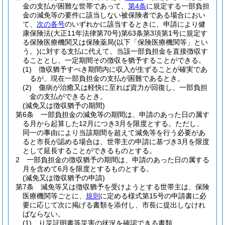
金の支払が困難な世帯であって、
第4条
に規定する一部負担
金の減免等の要件に該当しない被保険者である場合におい
て、
次の各号
のいずれかに該当するときに、申請により健
康保険法
(大正11年法律第70号)
第63条第3項第1号に規定す
る保険医療機関又は保険薬局
(以下「保険医療機関等」とい
う。)
に対する支払に代えて、当該一部負担金を直接徴収す
ることとし、一定期間その徴収を猶予することができる。
(1)
徴収猶予すべき期間内に収入が生ずることが確実であ
るが、現在一部負担金の支払が困難であるとき。
(2)
傷病が治癒又は軽快に至れば資力が回復し、一部負担
金の支払ができるとき。
(減免又は徴収猶予の期間)
第6条
一部負担金の減免等の期間は、申請のあった日の属す
る月から起算した12月につき3月を限度とする。
ただし、
同一の事由により当該期間を超えて減免等を行う必要があ
ると市長が認める場合は、世帯主の申請に基づき3月を限度
として延長することができるものとする。
2
一部負担金の徴収猶予の期間は、申請のあった日の属する
月を含めて6月を限度とするものとする。
(減免又は徴収猶予の申請)
第7条
減免等又は徴収猶予を受けようとする世帯主は、保険
医療機関等ごとに、
規則
に定める様式第15号の申請書に必
要に応じて次に掲げる書類を添付し、市長に提出しなけれ
ばならない。
(1)
り災証明書等災害の状況を確認できる書類