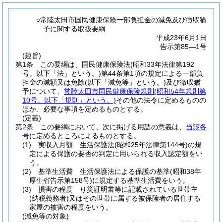
○常陸太田市国民健康保険一部負担金の減免及び徴収猶
予に関する取扱要綱
平成23年6月1日
告示第85―1号
(趣旨)
第1条
この要綱は、国民健康保険法
(昭和33年法律第192
号。以下「法」という。)
第44条第1項の規定による一部負
担金の減額又は免除
(以下「減免等」という。)
及び徴収猶
予について、
常陸太田市国民健康保険規則
(昭和54年規則第
10号。以下「規則」という。)
その他の法令に定めるものの
ほか、必要な事項を定めるものとする。
(定義)
第2条
この要綱において、次に掲げる用語の意義は、
当該各
号
に定めるところによるものとする。
(1)
実収入月額 生活保護法
(昭和25年法律第144号)
の規
定による保護の要否の判定に用いられる収入認定額をい
う。
(2)
基準生活費 生活保護法による保護の基準
(昭和38年
厚生省告示第158号)
に規定する基準生活費をいう。
(3)
損害の程度 り災証明書等に記載されている世帯主
(納税義務者)
又はその世帯に属する被保険者の居住する
家屋の被害の程度をいう。
(減免等の対象)