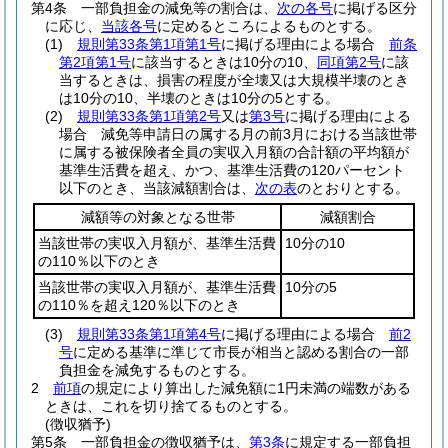
第4条
一部負担金の減免等の割合は、
次の各号
に掲げる区分
に応じ、
当該各号
に定めるところによるものとする。
(1)
規則第33条第1項第1号
に掲げる理由による場合
前条
第2項第1号
に該当するときは10分の10、
同項第2号
に該
当するときは、損害の程度が全壊又は大規模半壊のとき
は10分の10、半壊のときは10分の5とする。
(2)
規則第33条第1項第2号
又は
第3号
に掲げる理由による
場合 減免等申請日の属する月の前3月における当該世帯
に属する被保険者全員の実収入月額の合計額の平均額が
基準生活費を超え、かつ、基準生活費の120パーセント
以下のとき、当該減額割合は、
次の表
のとおりとする。
減額等の対象となる世帯
減額割合
当該世帯の実収入月額が、基準生活費
10分の10
の110％以下のとき
当該世帯の実収入月額が、基準生活費
10分の5
の110％を超え120％以下のとき
(3)
規則第33条第1項第4号
に掲げる理由による場合
前2
号
に定める基準に準じて市長が相当と認める割合の一部
負担金を減免するものとする。
2
前項
の規定により算出した減免額に1円未満の端数がある
ときは、これを切り捨てるものとする。
(徴収猶予)
第5条
一部負担金の徴収猶予は、
第3条
に規定する一部負担