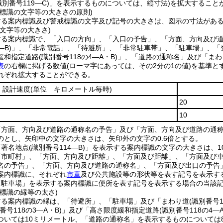
識別番号119―C)
」を表示するものについては、縦寸法)
を拡大すること
戒標識の文字等の大きさの原則)
する案内標識及び警戒標識の文字及び記号の大きさは、図示の寸法があ
文字等の大きさ)
する案内標識で、「入口の方向」、「入口の予告」、「方面、方向及び
―B)
」、「非常電話」、「待避所」、「非常駐車帯」、「駐車場」、「
緩和指定道路
(識別番号118の4―A・B)
」、「道路の通称名」及び「まわ
表
の右欄に掲げる数値
(ローマ字にあっては、その2分の1の値)
を基準と
それぞれ拡大することができる。
設計速度
(単位 キロメートル毎時)
20
10
「方面、方向及び道路の通称名の予告」及び「方面、方向及び道路の通
のとし、矢印中の文字の大きさは、矢印外の文字の0.6倍とする。
「著名地点
(識別番号114―B)
」を表示する案内標識の文字の大きさは、1
「市町村」、「方面、方向及び距離」、「方面及び距離」、「方面及び
名の予告」、「方面、方向及び道路の通称名」、「方面及び出口の予告
案内標識に、それぞれ
市章
及び公共施設等の形状等を表す記号を表示する
駐車場」を表示する案内標識に便所を表す記号を表示する場合の当該記
標識の縁等の太さ)
する案内標識の縁は、「待避所」、「駐車場」及び「まわり道
(識別番号1
番号118の3―A・B)
」及び「高さ限度緩和指定道路
(識別番号118の4―A
ついては10ミリメートル、「道路の通称名」を表示するものについては