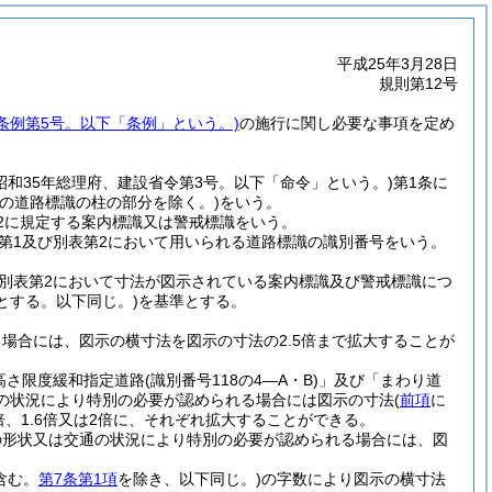
平成25年3月28日
規則第12号
市条例第5号。以下「条例」という。)
の施行に関し必要な事項を定め
(昭和35年総理府、建設省令第3号。以下「命令」という。)
第1条に
らの道路標識の柱の部分を除く。)
をいう。
2に規定する案内標識又は警戒標識をいう。
第1及び別表第2において用いられる道路標識の識別番号をいう。
別表第2において寸法が図示されている案内標識及び警戒標識につ
とする。以下同じ。)
を基準とする。
場合には、図示の横寸法を図示の寸法の2.5倍まで拡大することが
高さ限度緩和指定道路
(識別番号118の4―A・B)
」及び「まわり道
の状況により特別の必要が認められる場合には図示の寸法
(
前項
に
3倍、1.6倍又は2倍に、それぞれ拡大することができる。
の形状又は交通の状況により特別の必要が認められる場合には、図
含む。
第7条第1項
を除き、以下同じ。)
の字数により図示の横寸法