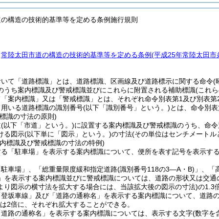
道の構造の技術的基準等を定める条例施行規則
、
常陸太田市道の構造の技術的基準等を定める条例
(平成25年常陸太田
おいて「道路標識」とは、道路標識、区画線及び道路標示に関する命令
のうち案内標識及び警戒標識並びにこれらに附置される補助標識
(これ
て「案内標識」又は「警戒標識」とは、それぞれ命令別表第1及び別表第
て用いる道路標識の識別番号
(以下「識別番号」という。)
とは、命令別表
標識の寸法の原則)
道
(以下「市道」という。)
に設置する案内標識及び警戒標識のうち、命令
ける図示
(以下単に「図示」という。)
の寸法
(その単位はセンチメートル
案内標識及び警戒標識の寸法の特例)
する「駐車場」を表示する案内標識について、便所を表す記号を表示する
「駐車場」、「総重量限度緩和指定道路
(識別番号118の3―A・B)
」、「
」を表示する案内標識並びに警戒標識については、道路の形状又は交通
より図示の横寸法を拡大する場合には、当該拡大後の図示の寸法)
の1.
「登坂車線」及び「道路の通称名」を表示する案内標識について、道路
又は2倍に、それぞれ拡大することができる。
「道路の通称名」を表示する案内標識については、表示する文字
(数字を