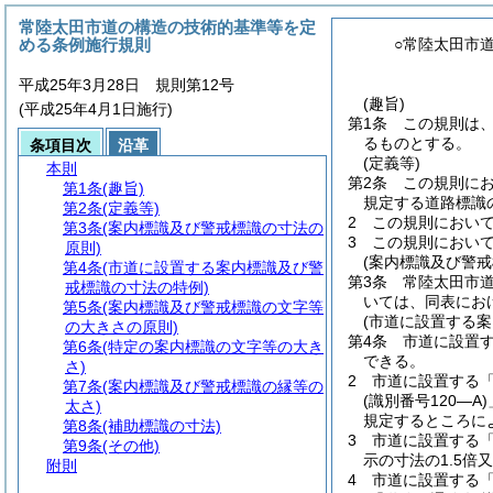
常陸太田市道の構造の技術的基準等を定
める条例施行規則
○常陸太田市
平成25年3月28日 規則第12号
(趣旨)
(平成25年4月1日施行)
第1条
この規則は
るものとする。
条項目次
沿革
(定義等)
本則
第2条
この規則に
第1条
(趣旨)
規定する道路標識
第2条
(定義等)
2
この規則におい
第3条
(案内標識及び警戒標識の寸法の
3
この規則におい
原則)
(案内標識及び警戒
第4条
(市道に設置する案内標識及び警
第3条
常陸太田市
戒標識の寸法の特例)
いては、同表にお
第5条
(案内標識及び警戒標識の文字等
(市道に設置する
の大きさの原則)
第4条
市道に設置
第6条
(特定の案内標識の文字等の大き
できる。
さ)
2
市道に設置する
第7条
(案内標識及び警戒標識の縁等の
(識別番号120―A)
太さ)
規定するところに
第8条
(補助標識の寸法)
3
市道に設置する
第9条
(その他)
示の寸法の1.5倍
附則
4
市道に設置する