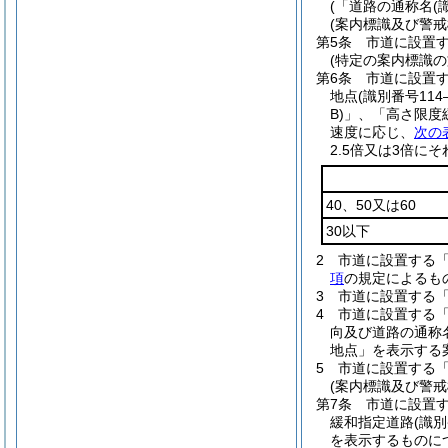
(「道路の通称名
(
(案内標識及び警
第5条
市道に設置
(特定の案内標識の
第6条
市道に設置
地点
(識別番号114
B)
」、「高さ限度
速度に応じ、
次の
2.5倍又は3倍に
40、50又は60
30以下
2
市道に設置する
項
の規定によるも
3
市道に設置する
4
市道に設置する
向及び道路の通称
地点」を表示する
5
市道に設置する「
(案内標識及び警戒
第7条
市道に設置
緩和指定道路
(識別
を表示するものに