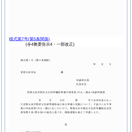
様式第7号
(第5条関係)
(令4教委告示4・一部改正)