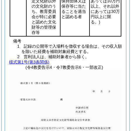
定文化財以外
保持団体又は
あっては10万円
の文化財のう
保存等に当た
以上、それ以外
ち、教育委員
ることを適当
にあっては30万
会が特に必要
と認める者
円以上に限
と認めた文化
る。)
財等の管理保
存等
備考
1 記録の公開等で入場料を徴収する場合は、その収入額
を除いた経費を補助対象経費とする。
2 営利法人は、補助対象者から除く。
様式第1号
(第3条関係)
(令4教委告示4・令7教委告示6・一部改正)