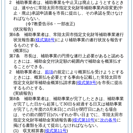
2
補助事業者は、補助事業を中止又は廃止しようとするとき
は、速やかに常陸太田市指定文化財等補助事業内容変更
(中
止・廃止)
承認申請書を市長に提出し、その承認を受けなけ
ればならない。
(令7教委告示6・一部改正)
(状況報告)
第6条
補助事業者は、常陸太田市指定文化財等補助事業遂行
状況報告書
(
様式第8号
)
により補助事業の遂行状況を報告す
るものとする。
(概算払)
第7条
市長は、補助事業の円滑な遂行上必要があると認める
ときには、補助金交付決定額の範囲内で補助金を概算払す
ることができる。
2
補助事業者は、
前項
の規定により概算払を受けようとする
ときには、概算払を必要とする事由を記載した常陸太田市
指定文化財等補助金概算払請求書
(
様式第9号
)
を市長に提出
するものとする。
(実績報告)
第8条
補助事業者は、補助事業が完了したときは、補助事業
が完了した日から起算して30日を経過する日又は補助事業
が完了した年度の3月末日
(この日が閉庁日にあたる場合
は、その前の開庁日)
のいずれか早い日までに、常陸太田市
指定文化財等補助金実績報告書
(
様式第10号
)
に
次の各号
に
掲げる書類を添えて提出しなければならない。
(1)
収支精算書
(
様式第11号
)