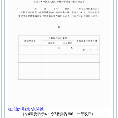
様式第9号
(第7条関係)
(令4教委告示4・令7教委告示6・一部改正)