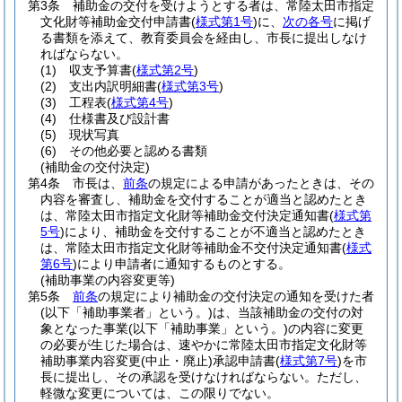
第3条
補助金の交付を受けようとする者は、常陸太田市指定
文化財等補助金交付申請書
(
様式第1号
)
に、
次の各号
に掲げ
る書類を添えて、教育委員会を経由し、市長に提出しなけ
ればならない。
(1)
収支予算書
(
様式第2号
)
(2)
支出内訳明細書
(
様式第3号
)
(3)
工程表
(
様式第4号
)
(4)
仕様書及び設計書
(5)
現状写真
(6)
その他必要と認める書類
(補助金の交付決定)
第4条
市長は、
前条
の規定による申請があったときは、その
内容を審査し、補助金を交付することが適当と認めたとき
は、常陸太田市指定文化財等補助金交付決定通知書
(
様式第
5号
)
により、補助金を交付することが不適当と認めたとき
は、常陸太田市指定文化財等補助金不交付決定通知書
(
様式
第6号
)
により申請者に通知するものとする。
(補助事業の内容変更等)
第5条
前条
の規定により補助金の交付決定の通知を受けた者
(以下「補助事業者」という。)
は、当該補助金の交付の対
象となった事業
(以下「補助事業」という。)
の内容に変更
の必要が生じた場合は、速やかに常陸太田市指定文化財等
補助事業内容変更
(中止・廃止)
承認申請書
(
様式第7号
)
を市
長に提出し、その承認を受けなければならない。
ただし、
軽微な変更については、この限りでない。