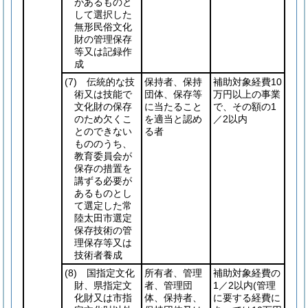
があるものと
して選択した
無形民俗文化
財の管理保存
等又は記録作
成
(7)
伝統的な技
保持者、保持
補助対象経費10
術又は技能で
団体、保存等
万円以上の事業
文化財の保存
に当たること
で、その額の1
のため欠くこ
を適当と認め
／2以内
とのできない
る者
もののうち、
教育委員会が
保存の措置を
講ずる必要が
あるものとし
て選定した常
陸太田市選定
保存技術の管
理保存等又は
技術者養成
(8)
国指定文化
所有者、管理
補助対象経費の
財、県指定文
者、管理団
1／2以内
(管理
化財又は市指
体、保持者、
に要する経費に