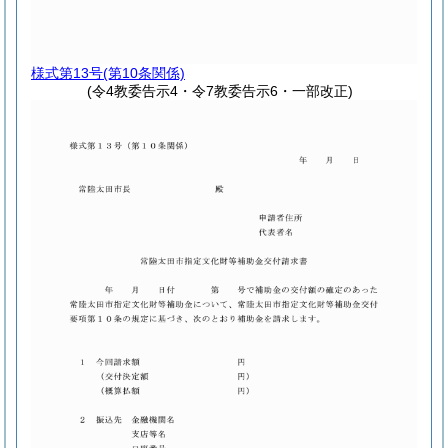
様式第13号
(第10条関係)
(令4教委告示4・令7教委告示6・一部改正)