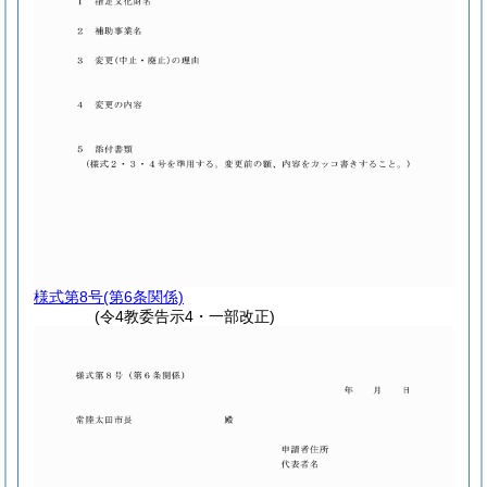
様式第8号
(第6条関係)
(令4教委告示4・一部改正)