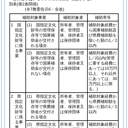
別表
(第2条関係)
(令7教委告示6・全改)
補助対象事業
補助対象者
補助率等
1 国
(1)
国指定文化
所有者、管理
補助対象経費か
指定
財等の管理保
者、管理団
ら国庫補助額及
文化
存等で国庫補
体、保持者又
び県費補助額を
財等
助金が交付さ
は保持団体
除いた額の1／2
に係
れる場合
以内
る事
(2)
国指定文化
所有者、管理
補助対象経費の
業
財等の管理保
者、管理団
1／2以内
(管理
存等で国庫補
体、保持者又
に要する経費に
助金が交付さ
は保持団体
あっては10万円
れない場合
以上、それ以外
にあっては、30
万円以上に限
る。)
2 県
(1)
県指定文化
所有者、管理
補助対象経費か
指定
財等の管理保
者、管理団
ら県費補助額を
文化
存等で県費補
体、保持者又
除いた額の1／2
財等
助金が交付さ
は保持団体
以内
に係
れる場合
る事
(2)
県指定文化
所有者、管理
補助対象経費の
業