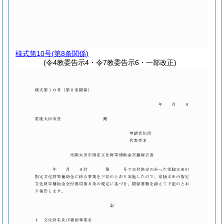
様式第10号
(第8条関係)
(令4教委告示4・令7教委告示6・一部改正)