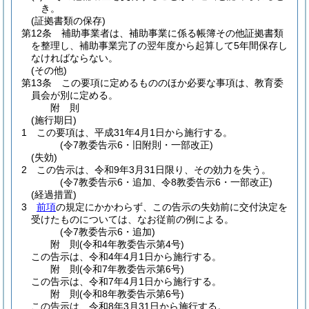
き。
(証拠書類の保存)
第12条
補助事業者は、補助事業に係る帳簿その他証拠書類
を整理し、補助事業完了の翌年度から起算して5年間保存し
なければならない。
(その他)
第13条
この要項に定めるもののほか必要な事項は、教育委
員会が別に定める。
附
則
(施行期日)
1
この要項は、平成31年4月1日から施行する。
(令7教委告示6・旧附則・一部改正)
(失効)
2
この告示は、令和9年3月31日限り、その効力を失う。
(令7教委告示6・追加、令8教委告示6・一部改正)
(経過措置)
3
前項
の規定にかかわらず、この告示の失効前に交付決定を
受けたものについては、なお従前の例による。
(令7教委告示6・追加)
附
則
(令和4年
教委告示第4号)
この告示は、令和4年4月1日から施行する。
附
則
(令和7年
教委告示第6号)
この告示は、令和7年4月1日から施行する。
附
則
(令和8年
教委告示第6号)
この告示は、令和8年3月31日から施行する。