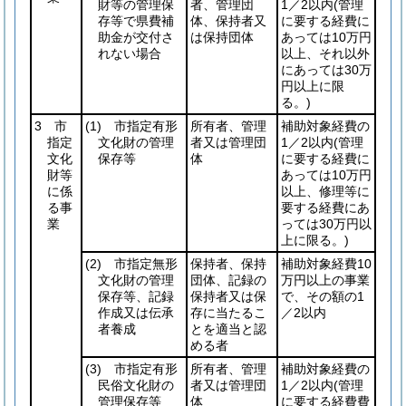
財等の管理保
者、管理団
1／2以内
(管理
存等で県費補
体、保持者又
に要する経費に
助金が交付さ
は保持団体
あっては10万円
れない場合
以上、それ以外
にあっては30万
円以上に限
る。)
3 市
(1)
市指定有形
所有者、管理
補助対象経費の
指定
文化財の管理
者又は管理団
1／2以内
(管理
文化
保存等
体
に要する経費に
財等
あっては10万円
に係
以上、修理等に
る事
要する経費にあ
業
っては30万円以
上に限る。)
(2)
市指定無形
保持者、保持
補助対象経費10
文化財の管理
団体、記録の
万円以上の事業
保存等、記録
保持者又は保
で、その額の1
作成又は伝承
存に当たるこ
／2以内
者養成
とを適当と認
める者
(3)
市指定有形
所有者、管理
補助対象経費の
民俗文化財の
者又は管理団
1／2以内
(管理
管理保存等
体
に要する経費費