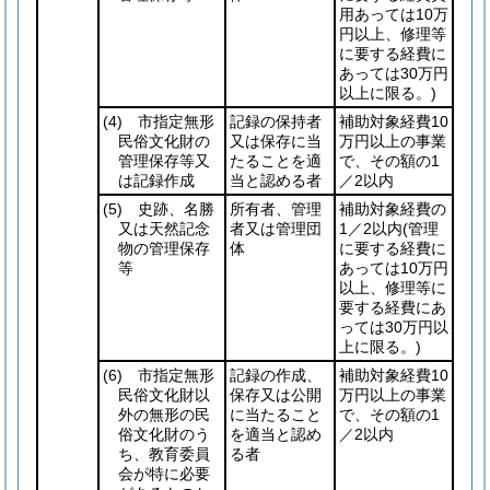
用あっては10万
円以上、修理等
に要する経費に
あっては30万円
以上に限る。)
(4)
市指定無形
記録の保持者
補助対象経費10
民俗文化財の
又は保存に当
万円以上の事業
管理保存等又
たることを適
で、その額の1
は記録作成
当と認める者
／2以内
(5)
史跡、名勝
所有者、管理
補助対象経費の
又は天然記念
者又は管理団
1／2以内
(管理
物の管理保存
体
に要する経費に
等
あっては10万円
以上、修理等に
要する経費にあ
っては30万円以
上に限る。)
(6)
市指定無形
記録の作成、
補助対象経費10
民俗文化財以
保存又は公開
万円以上の事業
外の無形の民
に当たること
で、その額の1
俗文化財のう
を適当と認め
／2以内
ち、教育委員
る者
会が特に必要