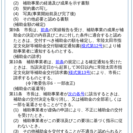
(2)
補助事業の経過及び成果を示す書類
(3)
契約書の写し
(4)
写真
(事業開始前及び完了後)
(5)
その他必要と認める書類
(補助金額の確定)
第9条
市長は、
前条
の実績報告を受け、補助事業の成果が補
助金の決定の内容及びこれに付した条件に適合すると認め
たときは、交付すべき補助金の額を確定し、常陸太田市指
定文化財等補助金交付額確定通知書
(
様式第12号
)
により補
助事業者に通知するものとする。
(補助金の請求)
第10条
補助事業者は、
前条
の規定による確定通知を受けた
ときは、当該決定日から起算して30日以内に常陸太田市指
定文化財等補助金交付請求書
(
様式第13号
)
により、市長に
請求するものとする。
(令7教委告示6・一部改正)
(補助金の返還等)
第11条
市長は、補助事業者が
次の各号
に該当するときは、
補助金の交付決定を取り消し、又は補助金の全部若しくは
一部を返還させることができる。
(1)
補助事業者が虚偽の申請により、不正に補助金の交付
を受けたとき。
(2)
補助事業者がこの要項及びこの要項に基づく指示に従
わないとき。
(3)
その他補助金を交付することが不適当と認められると