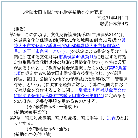
○常陸太田市指定文化財等補助金交付要項
平成31年4月1日
教委告示第4号
(趣旨)
第1条
この要項は、文化財保護法
(昭和25年法律第214号)
、
茨城県文化財保護条例
(昭和51年茨城県条例第50号)
及び
常
陸太田市文化財保護条例
(昭和50年常陸太田市条例第31
号。以下「市条例」という。)
の規定による指定を受けた市
内に所在する文化財等
(
市条例第40条第1項
に規定する市指
定無形民俗文化財以外の無形の民俗文化財のうち特に必要
があるものとして教育委員会が選択したもの及び
第52条第
1項
に規定する常陸太田市選定保存技術を含む。)
の管理、
修理、復旧、公開その他その保存及び活用等
(以下「管理保
存等」という。)
に要する経費に対し、予算の範囲内におい
て補助金を交付することに関し、
常陸太田市補助金等交付
に関する条例
(昭和30年常陸太田市条例第61号)
に定めるも
ののほか、必要な事項を定めるものとする。
(令7教委告示6・一部改正)
(補助対象事業等)
第2条
補助対象事業、補助対象者、補助率等は、
別表
のとお
りとする。
(令7教委告示6・全改)
(補助金の交付申請)