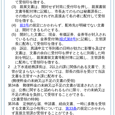
て受領印を徴する。
(3)
親展文書は、開封せず封筒に受付印を押し、親展書留
文書等配付簿に記載し、市長あてのものは秘書課長に、
その他のものはそれぞれ直接あて名の者に配付して受領
印を徴する。
(4)
前3号
の規定にかかわらず、配布先が明確でない文書
は、開封できるものとする。
(5)
開封した文書に、現金、有価証券、金券等が封入され
ているものは、金券受付簿
(
様式第8号
)
に記載し、主管課
長に配布して受領印を徴する。
(6)
訴訟、異議申立て等到着の日時が効力に影響を及ぼす
文書は、文書の余白に受付印を押すとともに到着した時
刻を明記し、親展書留文書等配付簿に記載し、主管課長
に配布して受領印を徴する。
2
上下水道総務課長は、2以上の課に関係のある文書で、主
管が定まらないものについては、部長の指示を受けて当該
文書を主管すべき課に配布する。
(郵便料金の未納又は不足の文書の受領)
第34条
郵便料金の未納又は不足の文書が送達されたとき
は、公務に関すると認められるものに限り、その未納又は
不足の料金を負担して受領することができる。
(文書受領の特例)
第35条
定例的な届、申請書、経由文書、一時に多数を受領
する文書又は小包等については、
第33条
の規定にかかわら
ず直接主管課が受領することができる。