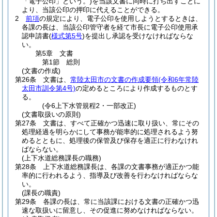
「電子公印」という。)
を当該文書に同時に打ち出すことに
より、当該公印の押印に代えることができる。
2
前項
の規定により、電子公印を使用しようとするときは、
各課の長は、当該公印管守者を経て市長に電子公印使用承
認申請書
(
様式第5号
)
を提出し承認を受けなければならな
い。
第5章
文書
第1節
総則
(文書の作成)
第26条
文書は、
常陸太田市の文書の作成要領
(令和6年常陸
太田市訓令第4号)
の定めるところにより作成するものとす
る。
(令6上下水管規程2・一部改正)
(文書取扱いの原則)
第27条
文書は、すべて正確かつ迅速に取り扱い、常にその
処理経過を明らかにして事務が能率的に処理されるよう努
めるとともに、処理後の保管及び保存を適正に行わなけれ
ばならない。
(上下水道総務課長の職務)
第28条
上下水道総務課長は、各課の文書事務が適正かつ能
率的に行われるよう、指導及び改善を行わなければならな
い。
(課長の職責)
第29条
各課の長は、常に当該課における文書の正確かつ迅
速な取扱いに留意し、その促進に努めなければならない。