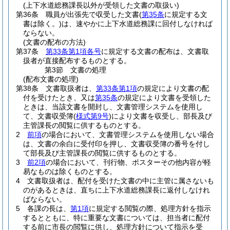
(上下水道総務課長以外が受領した文書の取扱い)
第36条
職員が出張先で収受した文書
(
第35条
に規定する文
書は除く。)
は、速やかに上下水道総務課に回付しなければ
ならない。
(文書の配布の方法)
第37条
第33条第1項各号
に規定する文書の配布は、文書取
扱者が直接配布するものとする。
第3節
文書の処理
(配布文書の処理)
第38条
文書取扱者は、
第33条第1項
の規定により文書の配
付を受けたとき、又は
第35条
の規定により文書を受領した
ときは、当該文書を開封し、文書管理システムを使用し
て、文書収受簿
(
様式第9号
)
により文書を収受し、部長及び
主管課長の閲覧に供するものとする。
2
前項
の場合において、文書管理システムを使用しない場合
は、文書の余白に受付印を押し、文書収受簿の番号を付し
て部長及び主管課長の閲覧に供するものとする。
3
前2項
の場合において、刊行物、ポスターその他内容が軽
易なものは除くものとする。
4
文書取扱者は、配付を受けた文書の中に主管に属さないも
のがあるときは、直ちに上下水道総務課長に返付しなけれ
ばならない。
5
各課の長は、
第1項
に規定する閲覧の際、処理方針を指示
するとともに、特に重要な文書については、担当者に配付
する前に市長の閲覧に供し、処理方針について指示を受