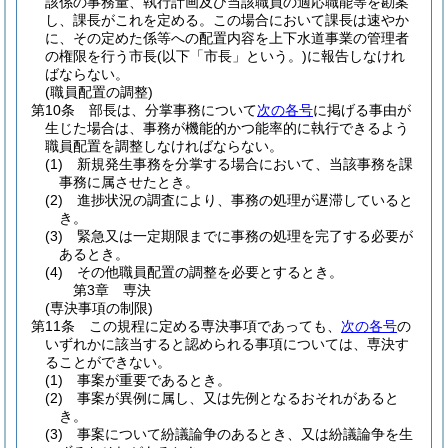
該係の事務量、執行計画及び当該職員の適応職能等を勘案
し、課長がこれを定める。
この場合において課長は速やか
に、その定めた係等への配置内容を上下水道事業の管理者
の権限を行う市長
(以下「市長」という。)
に報告しなけれ
ばならない。
(職員配置の調整)
第10条
部長は、分掌事務について
次の各号
に掲げる事由が
生じた場合は、事務が機能的かつ能率的に執行できるよう
職員配置を調整しなければならない。
(1)
新規発生事務を分掌する場合において、当該事務を課
事務に属させたとき。
(2)
進捗状況の調査により、事務の処理が遅滞していると
き。
(3)
緊急又は一定期限までに事務の処理を完了する必要が
あるとき。
(4)
その他職員配置の調整を必要とするとき。
第3章
専決
(専決事項の制限)
第11条
この規程に定める専決事項であっても、
次の各号
の
いずれかに該当すると認められる事項については、専決す
ることができない。
(1)
事案が重要であるとき。
(2)
事案が異例に属し、又は先例となるおそれがあると
き。
(3)
事案について紛議論争のあるとき、又は紛議論争を生