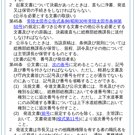
2
起案文書について決裁があったときは、直ちに浄書、発送
又は保管の手続きをしなければならない。
(公示を必要とする文書の取扱い)
第45条
常陸太田市公告式条例
(昭和30年常陸太田市条例第
50号)
の規定に基づき公布する文書その他公示を必要とする
文書及びその原義は、決裁後直ちに総務部総務課長に送付
しなければならない。
2
公示をしたときは、当該原稿は、条例及び規則については
総務部総務課長が保管し、規程、訓令及びその他について
は主管課長が保管するものとする。
(文書の記号、番号及び発信者名)
第46条
公文書には、
次の各号
に定めるところにより、記号
及び番号を付さなければならない。
ただし、軽易な文書及
び庁内文書並びに記号及び番号を付すことが適当でないも
のにあっては、記号及び番号を省略することができる。
(1)
法規文書、令達文書及び公示文書には、市名及びその
種別を記載し、総務部総務課において令達番号簿により
種別ごとに追次番号を付すこと。
ただし、上下水道事業
にのみ関連する事案については上下水道総務課において
種別ごとに追次番号を付すこと。
(2)
発送文書
(
前号
に規定するものを除く。)
は、主管課に
おいて、文書発送簿
(
様式第11号
)
により追次番号を付す
こと。
2
発送文書は市長又はその他職務権限を有する者の職氏名を