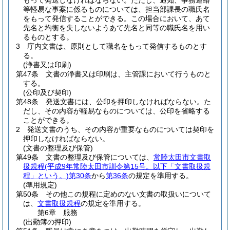
もって発送しなければならない。
ただし、通知、事務連絡
等軽易な事案に係るものについては、担当部課長の職氏名
をもって発信することができる。
この場合において、あて
先名と均衡を失しないようあて先名と同等の職氏名を用い
るものとする。
3
庁内文書は、原則として職名をもって発信するものとす
る。
(浄書又は印刷)
第47条
文書の浄書又は印刷は、主管課において行うものと
する。
(公印及び契印)
第48条
発送文書には、公印を押印しなければならない。
た
だし、その内容が軽易なものについては、公印を省略する
ことができる。
2
発送文書のうち、その内容が重要なものについては契印を
押印しなければならない。
(文書の整理及び保管)
第49条
文書の整理及び保管については、
常陸太田市文書取
扱規程
(平成9年常陸太田市訓令第15号。以下「文書取扱規
程」という。)
第30条
から
第36条
の規定を準用する。
(準用規定)
第50条
その他この規程に定めのない文書の取扱いについて
は、
文書取扱規程
の規定を準用する。
第6章
服務
(出勤簿の押印)