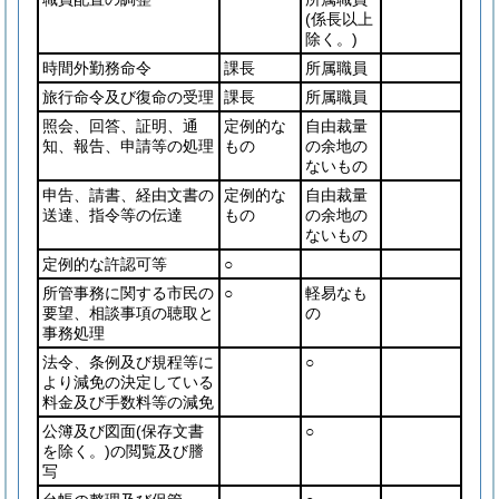
(係長以上
除く。)
時間外勤務命令
課長
所属職員
旅行命令及び復命の受理
課長
所属職員
照会、回答、証明、通
定例的な
自由裁量
知、報告、申請等の処理
もの
の余地の
ないもの
申告、請書、経由文書の
定例的な
自由裁量
送達、指令等の伝達
もの
の余地の
ないもの
定例的な許認可等
○
所管事務に関する市民の
○
軽易なも
要望、相談事項の聴取と
の
事務処理
法令、条例及び規程等に
○
より減免の決定している
料金及び手数料等の減免
公簿及び図面
(保存文書
○
を除く。)
の閲覧及び謄
写