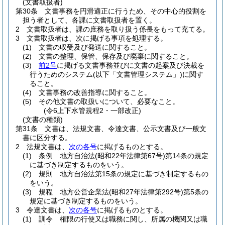
(文書取扱者)
第30条
文書事務を円滑適正に行うため、その中心的役割を
担う者として、各課に文書取扱者を置く。
2
文書取扱者は、課の庶務を取り扱う係長をもって充てる。
3
文書取扱者は、次に掲げる事項を処理する。
(1)
文書の収受及び発送に関すること。
(2)
文書の整理、保管、保存及び廃棄に関すること。
(3)
前2号
に掲げる文書事務並びに文書の起案及び決裁を
行うためのシステム
(以下「文書管理システム」)
に関す
ること。
(4)
文書事務の改善指導に関すること。
(5)
その他文書の取扱いについて、必要なこと。
(令6上下水管規程2・一部改正)
(文書の種類)
第31条
文書は、法規文書、令達文書、公示文書及び一般文
書に区分する。
2
法規文書は、
次の各号
に掲げるものとする。
(1)
条例 地方自治法
(昭和22年法律第67号)
第14条の規定
に基づき制定するものをいう。
(2)
規則 地方自治法第15条の規定に基づき制定するもの
をいう。
(3)
規程 地方公営企業法
(昭和27年法律第292号)
第5条の
規定に基づき制定するものをいう。
3
令達文書は、
次の各号
に掲げるものとする。
(1)
訓令 権限の行使又は職務に関し、所属の機関又は職