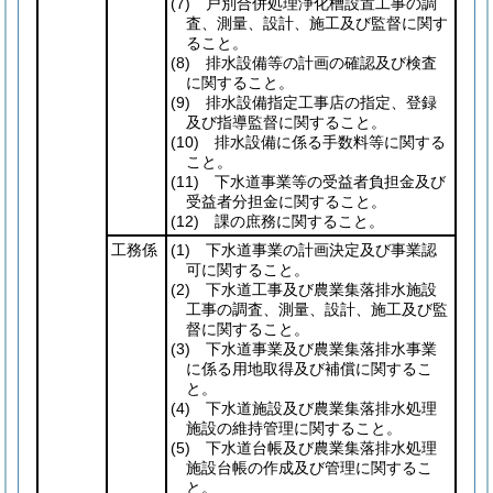
(7)
戸別合併処理浄化槽設置工事の調
査、測量、設計、施工及び監督に関す
ること。
(8)
排水設備等の計画の確認及び検査
に関すること。
(9)
排水設備指定工事店の指定、登録
及び指導監督に関すること。
(10)
排水設備に係る手数料等に関する
こと。
(11)
下水道事業等の受益者負担金及び
受益者分担金に関すること。
(12)
課の庶務に関すること。
工務係
(1)
下水道事業の計画決定及び事業認
可に関すること。
(2)
下水道工事及び農業集落排水施設
工事の調査、測量、設計、施工及び監
督に関すること。
(3)
下水道事業及び農業集落排水事業
に係る用地取得及び補償に関するこ
と。
(4)
下水道施設及び農業集落排水処理
施設の維持管理に関すること。
(5)
下水道台帳及び農業集落排水処理
施設台帳の作成及び管理に関するこ
と。