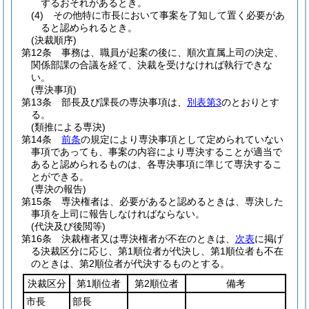
ずるおそれがあるとき。
(4)
その他特に市長において事案を了知して置く必要があ
ると認められるとき。
(決裁順序)
第12条
事務は、職員が起案の後に、順次直属上司の決定、
関係部課の合議を経て、決裁を受けなければ執行できな
い。
(専決事項)
第13条
部長及び課長の専決事項は、
別表第3
のとおりとす
る。
(類推による専決)
第14条
前条
の規定により専決事項として定められていない
事項であっても、事案の内容により専決することが適当で
あると認められるものは、各専決事項に準じて専決するこ
とができる。
(専決の報告)
第15条
専決権者は、必要があると認めるときは、専決した
事項を上司に報告しなければならない。
(代決及び後閲等)
第16条
決裁権者又は専決権者が不在のときは、
次表
に掲げ
る決裁区分に応じ、第1順位者が代決し、第1順位者も不在
のときは、第2順位者が代決するものとする。
決裁区分
第1順位者
第2順位者
備考
市長
部長