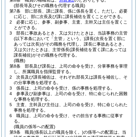
第6条
職員の補職名は、
別表第2
のとおりとする。
(部長等及びその職務を代理する職員)
第7条
部に部長、課に課長、係に係長を置く。
ただし、必要
に応じ、部に次長及び課に課長補佐を置くことができる。
2
必要に応じ、参事、副参事、主査、主幹又は主任を置くこ
とができる。
3
部長に事故あるとき、又は欠けたときは、当該事務の主管
(以下本条において「主管」という。)
課長
(次長を置く部に
あっては次長)
がその職務を代理し、課長に事故あるとき、
又は欠けたときは、主管係長
(課長補佐を置く課にあっては
課長補佐)
がその職務を代理する。
(職務)
第8条
部長及び課長は、上司の命令を受け、分掌事務を掌理
し、所属職員を指揮監督する。
2
次長及び課長補佐は、それぞれ部長又は課長を補佐し、そ
の分掌事務を処理する。
3
係長は、上司の命令を受け、係の事務を処理する。
4
参事及び副参事は、上司の命を受け、特に命じられた困難
な事務を処理する。
5
主査、主幹及び主任は、上司の命を受け、特に命じられた
事務を処理する。
6
職員は、上司の命令を受け、その担当する事務に従事す
る。
(職員の係等への配置)
第9条
職員
(係長以上の職員を除く。)
の係等への配置は、当