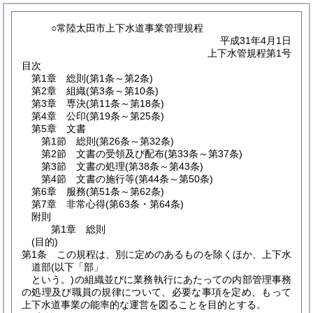
○常陸太田市上下水道事業管理規程
平成31年4月1日
上下水管規程第1号
目次
第1章
総則
(第1条～第2条)
第2章
組織
(第3条～第10条)
第3章
専決
(第11条～第18条)
第4章
公印
(第19条～第25条)
第5章
文書
第1節
総則
(第26条～第32条)
第2節
文書の受領及び配布
(第33条～第37条)
第3節
文書の処理
(第38条～第43条)
第4節
文書の施行等
(第44条～第50条)
第6章
服務
(第51条～第62条)
第7章
非常心得
(第63条・第64条)
附則
第1章
総則
(目的)
第1条
この規程は、別に定めのあるものを除くほか、上下水
道部(以下「部」
という。)の組織並びに業務執行にあたっての内部管理事務
の処理及び職員の規律について、必要な事項を定め、もって
上下水道事業の能率的な運営を図ることを目的とする。