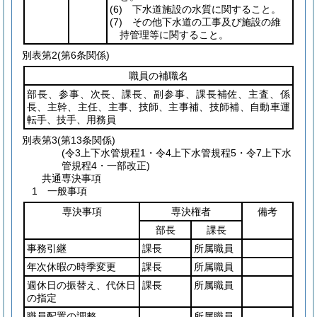
(6)
下水道施設の水質に関すること。
(7)
その他下水道の工事及び施設の維
持管理等に関すること。
別表第2
(第6条関係)
職員の補職名
部長、参事、次長、課長、副参事、課長補佐、主査、係
長、主幹、主任、主事、技師、主事補、技師補、自動車運
転手、技手、用務員
別表第3
(第13条関係)
(令3上下水管規程1・令4上下水管規程5・令7上下水
管規程4・一部改正)
共通専決事項
1 一般事項
専決事項
専決権者
備考
部長
課長
事務引継
課長
所属職員
年次休暇の時季変更
課長
所属職員
週休日の振替え、代休日
課長
所属職員
の指定
職員配置の調整
所属職員