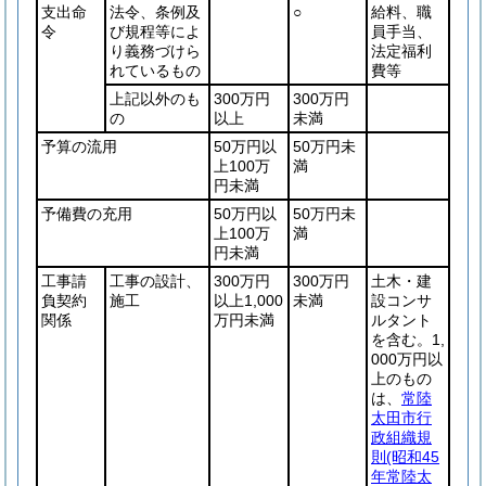
支出命
法令、条例及
○
給料、職
令
び規程等によ
員手当、
り義務づけら
法定福利
れているもの
費等
上記以外のも
300万円
300万円
の
以上
未満
予算の流用
50万円以
50万円未
上100万
満
円未満
予備費の充用
50万円以
50万円未
上100万
満
円未満
工事請
工事の設計、
300万円
300万円
土木・建
負契約
施工
以上1,000
未満
設コンサ
関係
万円未満
ルタント
を含む。1,
000万円以
上のもの
は、
常陸
太田市行
政組織規
則
(昭和45
年常陸太