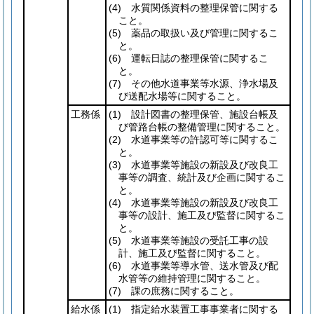
(4)
水質関係資料の整理保管に関する
こと。
(5)
薬品の取扱い及び管理に関するこ
と。
(6)
運転日誌の整理保管に関するこ
と。
(7)
その他水道事業等水源、浄水場及
び送配水場等に関すること。
工務係
(1)
設計図書の整理保管、施設台帳及
び管路台帳の整備管理に関すること。
(2)
水道事業等の許認可等に関するこ
と。
(3)
水道事業等施設の新設及び改良工
事等の調査、統計及び企画に関するこ
と。
(4)
水道事業等施設の新設及び改良工
事等の設計、施工及び監督に関するこ
と。
(5)
水道事業等施設の受託工事の設
計、施工及び監督に関すること。
(6)
水道事業等導水管、送水管及び配
水管等の維持管理に関すること。
(7)
課の庶務に関すること。
給水係
(1)
指定給水装置工事事業者に関する