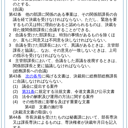
のとする。
(合議)
第42条
他の部課に関係のある事案は、その関係部課長の合
議を経て決裁を受けなければならない。
ただし、緊急を要
するもの又は特に理由があると認められるものは、決裁を
得た後関係部課長に合議することができる。
2
合議を受けた部課長は、特別の事情があるものを除くほ
か、直ちに同意又は不同意を決しなければならない。
3
合議を受けた部課長において、異議があるときは、主管部
課長と協議し、なお、その意見が一致しないときは、上司
の指示を受けなければならない。
4
主管部課長において、合議をした原議を改廃するときは、
関係部課長と更に協議しなければならない。
(総務課長への合議)
第43条
次の各号
に掲げる文書は、決裁前に総務部総務課長
に合議しなければならない。
(1)
議会に提出する案件
(2)
第31条
に規定する法規文書、令達文書及び公示文書
(3)
法令の解釈及び運用の方法に関する案件
(4)
その他市政に影響を及ぼす重要な文書
第4節
文書の施行等
(決裁済文書の取扱い)
第44条
市長決裁を受けたものは秘書課において、部長専決
又は課長専決によるものは、専決権者が決裁年月日を記入
する。