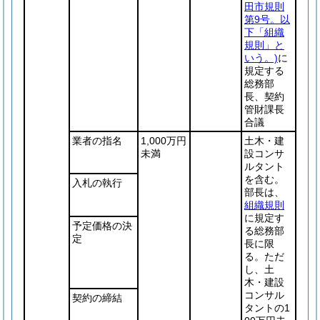
田市規則
第9号。以
下「組織
規則」と
いう。)
に
規定する
総務部
長、契約
管財課長
合議
業者の指名
1,000万円
土木・建
未満
設コンサ
ルタント
を含む。
入札の執行
部長は、
組織規則
に規定す
予定価格の決
る総務部
定
長に限
る。ただ
し、土
木・建設
コンサル
契約の締結
タントの1