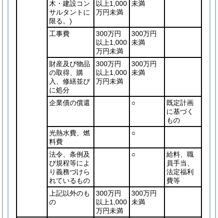
木・建設コン
以上1,000
未満
サルタントに
万円未満
限る。)
工事費
300万円
300万円
以上1,000
未満
万円未満
財産及び物品
300万円
300万円
の取得、購
以上1,000
未満
入、修繕並び
万円未満
に処分
企業債の償還
○
既定計画
に基づく
もの
光熱水費、燃
○
料費
法令、条例及
○
給料、職
び規程等によ
員手当、
り義務づけら
法定福利
れているもの
費等
上記以外のも
300万円
300万円
の
以上1,000
未満
万円未満