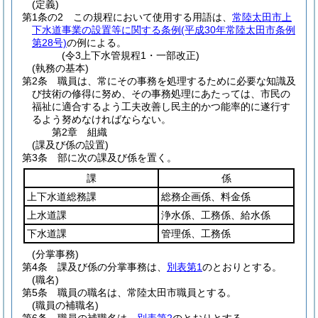
(定義)
第1条の2
この規程において使用する用語は、
常陸太田市上
下水道事業の設置等に関する条例
(平成30年常陸太田市条例
第28号)
の例による。
(令3上下水管規程1・一部改正)
(執務の基本)
第2条
職員は、常にその事務を処理するために必要な知識及
び技術の修得に努め、その事務処理にあたっては、市民の
福祉に適合するよう工夫改善し民主的かつ能率的に遂行す
るよう努めなければならない。
第2章
組織
(課及び係の設置)
第3条
部に次の課及び係を置く。
課
係
上下水道総務課
総務企画係、料金係
上水道課
浄水係、工務係、給水係
下水道課
管理係、工務係
(分掌事務)
第4条
課及び係の分掌事務は、
別表第1
のとおりとする。
(職名)
第5条
職員の職名は、常陸太田市職員とする。
(職員の補職名)