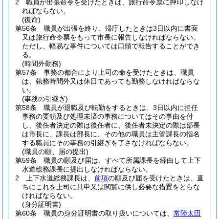
2
職員が出張命令を受けたときは、旅行命令票に押印しなけ
ればならない。
(復命)
第56条
職員が出張を終り、帰庁したときは3日以内に書面
又は旅行命令票をもって市長に報告しなければならない。
ただし、軽易な事件については口頭で報告することができ
る。
(時間外勤務)
第57条
事務の都合により上司の命を受けたときは、職員
は、執務時間外又は休日であっても勤務しなければならな
い。
(事務の引継ぎ)
第58条
職員が退職及び転勤をするときは、3日以内に担任
事務の要領及び処理未済の事務についてはその事由を付
し、後任者決定の際は後任者に、後任者未決定の際は部長
は市長に、課長は部長に、その他の職員は主管課長の指名
する職員にその事務の引継ぎを了さなければならない。
(職員の願、届の提出)
第59条
職員の願及び届は、すべて所属課長を経由して上下
水道総務課長に提出しなければならない。
2
上下水道総務課長は、
前項
の願及び届を受けたときは、直
ちにこれを上司に具申又は閲覧に供し必要な措置をとらな
ければならない。
(身分証明書)
第60条
職員の身分証明書の取り扱いについては、
常陸太田