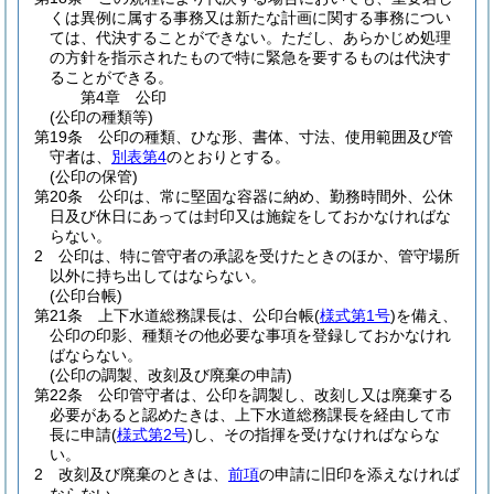
くは異例に属する事務又は新たな計画に関する事務につい
ては、代決することができない。
ただし、あらかじめ処理
の方針を指示されたもので特に緊急を要するものは代決す
ることができる。
第4章
公印
(公印の種類等)
第19条
公印の種類、ひな形、書体、寸法、使用範囲及び管
守者は、
別表第4
のとおりとする。
(公印の保管)
第20条
公印は、常に堅固な容器に納め、勤務時間外、公休
日及び休日にあっては封印又は施錠をしておかなければな
らない。
2
公印は、特に管守者の承認を受けたときのほか、管守場所
以外に持ち出してはならない。
(公印台帳)
第21条
上下水道総務課長は、公印台帳
(
様式第1号
)
を備え、
公印の印影、種類その他必要な事項を登録しておかなけれ
ばならない。
(公印の調製、改刻及び廃棄の申請)
第22条
公印管守者は、公印を調製し、改刻し又は廃棄する
必要があると認めたきは、上下水道総務課長を経由して市
長に申請
(
様式第2号
)
し、その指揮を受けなければならな
い。
2
改刻及び廃棄のときは、
前項
の申請に旧印を添えなければ