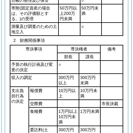
台帳の整理及び保管
○
寄附
(固定資産の場合
50万円以
50万円未
は、その評価額とす
上200万
満
る。)
の受理
円未満
測量及び調査のための土
○
地立入
2 財務関係事項
専決事項
専決権者
備考
部長
課長
予算の執行計画及び変
○
更の決定
収入の調定
300万円
300万円
以上
未満
支出負
報償費
10万円以
10万円未
担行為
上
満
の決定
交際費
市長決裁
食糧費
1万円以上
1万円未満
10万円未
満
委託料
(土
300万円
300万円