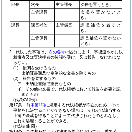
部長
次長
主管課長
次長を置くとき。
主管課長
次長を置かないと
き。
課長
課長補佐
主管係長
課長補佐を置くと
き。
主管係長
課長補佐を置かない
とき。
2
代決した事項は、
次の各号
の区分により、事後速やかに決
裁権者又は専決権者の後閲を受け、又は報告しなければな
らない。
(1)
後閲を受けるもの
出納証書類及び定例的な文書を除くもの
(2)
報告を要するもの
ア
出納証書類で重要なもの
イ
その他の文書で、代決権者において報告を必要と認
めたもの
(代決の特例)
第17条
前条第1項
に規定する代決権者が不在のため、その
事務を代決することができない場合は、それぞれ該当する
上司の決裁を得ることによって代決されたものとみなし、
これを処理することができる。
(代決の制限)
第18条
この規程により代決する場合においても、重要若し