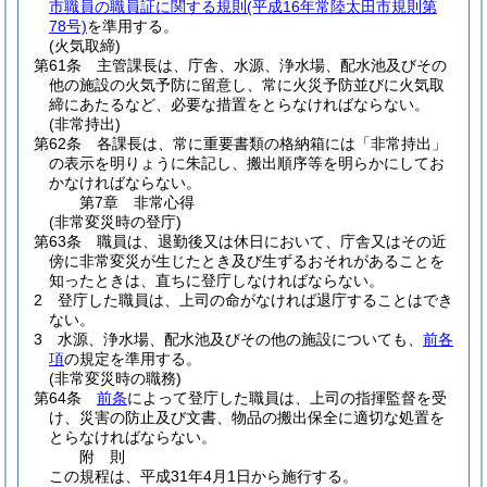
市職員の職員証に関する規則
(平成16年常陸太田市規則第
78号)
を準用する。
(火気取締)
第61条
主管課長は、庁舎、水源、浄水場、配水池及びその
他の施設の火気予防に留意し、常に火災予防並びに火気取
締にあたるなど、必要な措置をとらなければならない。
(非常持出)
第62条
各課長は、常に重要書類の格納箱には「非常持出」
の表示を明りょうに朱記し、搬出順序等を明らかにしてお
かなければならない。
第7章
非常心得
(非常変災時の登庁)
第63条
職員は、退勤後又は休日において、庁舎又はその近
傍に非常変災が生じたとき及び生ずるおそれがあることを
知ったときは、直ちに登庁しなければならない。
2
登庁した職員は、上司の命がなければ退庁することはでき
ない。
3
水源、浄水場、配水池及びその他の施設についても、
前各
項
の規定を準用する。
(非常変災時の職務)
第64条
前条
によって登庁した職員は、上司の指揮監督を受
け、災害の防止及び文書、物品の搬出保全に適切な処置を
とらなければならない。
附
則
この規程は、平成31年4月1日から施行する。