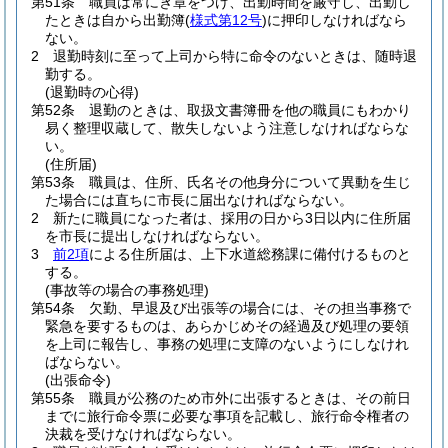
第51条
職員は常にき章をつけ、出勤時間を厳守し、出勤し
たときは自から出勤簿
(
様式第12号
)
に押印しなければなら
ない。
2
退勤時刻に至って上司から特に命令のないときは、随時退
勤する。
(退勤時の心得)
第52条
退勤のときは、取扱文書簿冊を他の職員にもわかり
易く整理収蔵して、散失しないよう注意しなければならな
い。
(住所届)
第53条
職員は、住所、氏名その他身分について異動を生じ
た場合には直ちに市長に届出なければならない。
2
新たに職員になった者は、採用の日から3日以内に住所届
を市長に提出しなければならない。
3
前2項
による住所届は、上下水道総務課に備付けるものと
する。
(事故等の場合の事務処理)
第54条
欠勤、早退及び出張等の場合には、その担当事務で
緊急を要するものは、あらかじめその経過及び処理の要領
を上司に報告し、事務の処理に支障のないようにしなけれ
ばならない。
(出張命令)
第55条
職員が公務のため市外に出張するときは、その前日
までに旅行命令票に必要な事項を記載し、旅行命令権者の
決裁を受けなければならない。