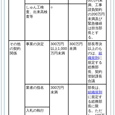
00万円未
満、工事
しゅん工検
○
請負契約
査、出来高検
の200万円
査等
未満及び
緊急修繕
は担当部
長とす
る。
その他
事業の決定
300万円
300万円
部長専決
の契約
以上1,000
未満
以上のも
関係
万円未満
のは、
組
織規則
に
規定する
総務部
長、契約
管財課長
合議
業者の指名
300万円
部長は、
未満
組織規則
に規定す
る総務部
長に限
入札の執行
る。ただ