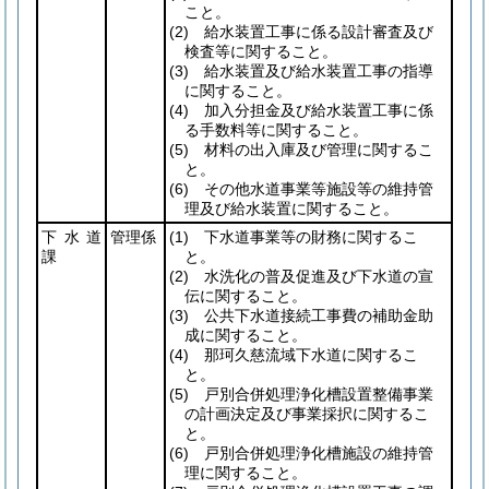
こと。
(2)
給水装置工事に係る設計審査及び
検査等に関すること。
(3)
給水装置及び給水装置工事の指導
に関すること。
(4)
加入分担金及び給水装置工事に係
る手数料等に関すること。
(5)
材料の出入庫及び管理に関するこ
と。
(6)
その他水道事業等施設等の維持管
理及び給水装置に関すること。
下水道
管理係
(1)
下水道事業等の財務に関するこ
課
と。
(2)
水洗化の普及促進及び下水道の宣
伝に関すること。
(3)
公共下水道接続工事費の補助金助
成に関すること。
(4)
那珂久慈流域下水道に関するこ
と。
(5)
戸別合併処理浄化槽設置整備事業
の計画決定及び事業採択に関するこ
と。
(6)
戸別合併処理浄化槽施設の維持管
理に関すること。