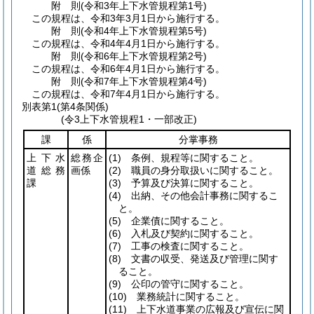
附
則
(令和3年
上下水管規程第1号)
この規程は、令和3年3月1日から施行する。
附
則
(令和4年
上下水管規程第5号)
この規程は、令和4年4月1日から施行する。
附
則
(令和6年
上下水管規程第2号)
この規程は、令和6年4月1日から施行する。
附
則
(令和7年
上下水管規程第4号)
この規程は、令和7年4月1日から施行する。
別表第1
(第4条関係)
(令3上下水管規程1・一部改正)
課
係
分掌事務
上下水
総務企
(1)
条例、規程等に関すること。
道総務
画係
(2)
職員の身分取扱いに関すること。
課
(3)
予算及び決算に関すること。
(4)
出納、その他会計事務に関するこ
と。
(5)
企業債に関すること。
(6)
入札及び契約に関すること。
(7)
工事の検査に関すること。
(8)
文書の収受、発送及び管理に関す
ること。
(9)
公印の管守に関すること。
(10)
業務統計に関すること。
(11)
上下水道事業の広報及び宣伝に関