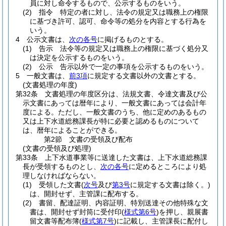
員に対し命令するもので、公示するものをいう。
(2)
指令 特定の者に対し、法令の規定又は職務上の権限
に基づき許可、認可、命令等の処分を内容とする行為を
いう。
4
公示文書は、
次の各号
に掲げるものとする。
(1)
告示 法令等の規定又は職務上の権限に基づく処分又
は決定を公示するものをいう。
(2)
公示 告示以外で一定の事項を公示するものをいう。
5
一般文書は、
前3項
に規定する文書以外の文書とする。
(文書処理の年度)
第32条
文書処理の年度区分は、法規文書、令達文書及び公
示文書にあっては暦年により、一般文書にあっては会計年
度による。
ただし、一般文書のうち、他に定めのあるもの
又は上下水道総務課長が特に必要と認めるものについて
は、暦年によることができる。
第2節
文書の受領及び配布
(文書の受領及び処理)
第33条
上下水道事業等に送達した文書は、上下水道総務課
長が受領するものとし、
次の各号
に定めるところにより処
理しなければならない。
(1)
受領した文書
(
次号
及び
第3号
に規定する文書は除く。)
は、開封せず、主管課に配布する。
(2)
書留、配達証明、内容証明、特別送達その他特殊な文
書は、開封せず封筒に受付印
(
様式第6号
)
を押し、親展書
留文書等配布簿
(
様式第7号
)
に記載し、主管課長に配付し