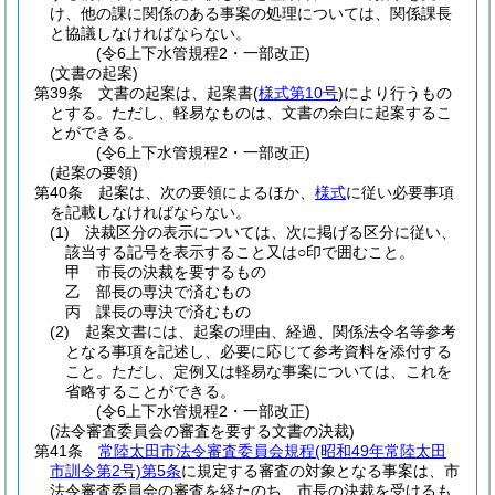
け、他の課に関係のある事案の処理については、関係課長
と協議しなければならない。
(令6上下水管規程2・一部改正)
(文書の起案)
第39条
文書の起案は、起案書
(
様式第10号
)
により行うもの
とする。
ただし、軽易なものは、文書の余白に起案するこ
とができる。
(令6上下水管規程2・一部改正)
(起案の要領)
第40条
起案は、次の要領によるほか、
様式
に従い必要事項
を記載しなければならない。
(1)
決裁区分の表示については、次に掲げる区分に従い、
該当する記号を表示すること又は○印で囲むこと。
甲 市長の決裁を要するもの
乙 部長の専決で済むもの
丙 課長の専決で済むもの
(2)
起案文書には、起案の理由、経過、関係法令名等参考
となる事項を記述し、必要に応じて参考資料を添付する
こと。
ただし、定例又は軽易な事案については、これを
省略することができる。
(令6上下水管規程2・一部改正)
(法令審査委員会の審査を要する文書の決裁)
第41条
常陸太田市法令審査委員会規程
(昭和49年常陸太田
市訓令第2号)
第5条
に規定する審査の対象となる事案は、市
法令審査委員会の審査を経たのち、市長の決裁を受けるも