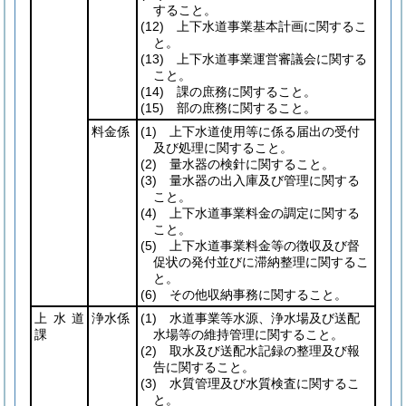
すること。
(12)
上下水道事業基本計画に関するこ
と。
(13)
上下水道事業運営審議会に関する
こと。
(14)
課の庶務に関すること。
(15)
部の庶務に関すること。
料金係
(1)
上下水道使用等に係る届出の受付
及び処理に関すること。
(2)
量水器の検針に関すること。
(3)
量水器の出入庫及び管理に関する
こと。
(4)
上下水道事業料金の調定に関する
こと。
(5)
上下水道事業料金等の徴収及び督
促状の発付並びに滞納整理に関するこ
と。
(6)
その他収納事務に関すること。
上水道
浄水係
(1)
水道事業等水源、浄水場及び送配
課
水場等の維持管理に関すること。
(2)
取水及び送配水記録の整理及び報
告に関すること。
(3)
水質管理及び水質検査に関するこ
と。