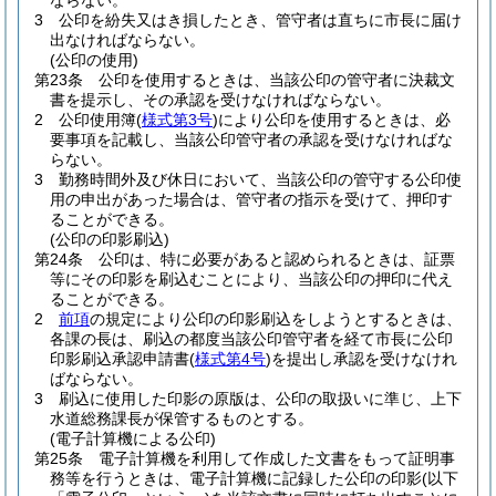
ならない。
3
公印を紛失又はき損したとき、管守者は直ちに市長に届け
出なければならない。
(公印の使用)
第23条
公印を使用するときは、当該公印の管守者に決裁文
書を提示し、その承認を受けなければならない。
2
公印使用簿
(
様式第3号
)
により公印を使用するときは、必
要事項を記載し、当該公印管守者の承認を受けなければな
らない。
3
勤務時間外及び休日において、当該公印の管守する公印使
用の申出があった場合は、管守者の指示を受けて、押印す
ることができる。
(公印の印影刷込)
第24条
公印は、特に必要があると認められるときは、証票
等にその印影を刷込むことにより、当該公印の押印に代え
ることができる。
2
前項
の規定により公印の印影刷込をしようとするときは、
各課の長は、刷込の都度当該公印管守者を経て市長に公印
印影刷込承認申請書
(
様式第4号
)
を提出し承認を受けなけれ
ばならない。
3
刷込に使用した印影の原版は、公印の取扱いに準じ、上下
水道総務課長が保管するものとする。
(電子計算機による公印)
第25条
電子計算機を利用して作成した文書をもって証明事
務等を行うときは、電子計算機に記録した公印の印影
(以下