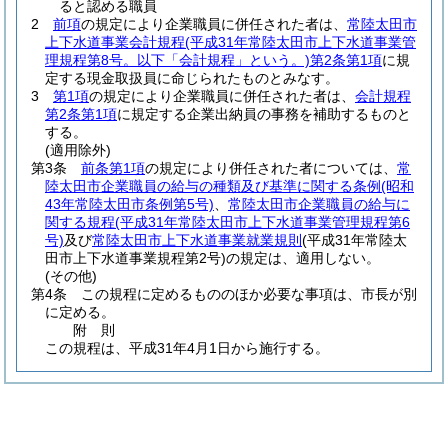
ると認める職員
2
前項
の規定により企業職員に併任された者は、
常陸太田市
上下水道事業会計規程
(平成31年常陸太田市上下水道事業管
理規程第8号。以下「会計規程」という。)
第2条第1項
に規
定する現金取扱員に命じられたものとみなす。
3
第1項
の規定により企業職員に併任された者は、
会計規程
第2条第1項
に規定する企業出納員の事務を補助するものと
する。
(適用除外)
第3条
前条第1項
の規定により併任された者については、
常
陸太田市企業職員の給与の種類及び基準に関する条例
(昭和
43年常陸太田市条例第5号)
、
常陸太田市企業職員の給与に
関する規程
(平成31年常陸太田市上下水道事業管理規程第6
号)
及び
常陸太田市上下水道事業就業規則
(平成31年常陸太
田市上下水道事業規程第2号)
の規定は、適用しない。
(その他)
第4条
この規程に定めるもののほか必要な事項は、市長が別
に定める。
附
則
この規程は、平成31年4月1日から施行する。