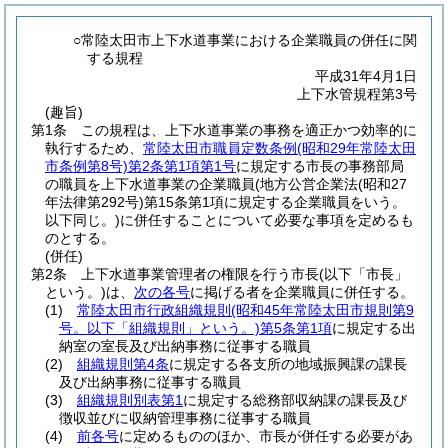
○常陸太田市上下水道事業における企業職員の併任に関
する規程
平成31年4月1日
上下水管規程第3号
(趣旨)
第1条
この規程は、上下水道事業の事務を適正かつ効率的に
執行するため、
常陸太田市職員定数条例
(昭和29年常陸太田
市条例第8号)
第2条第1項第1号
に規定する市長の事務部局
の職員を上下水道事業の企業職員
(地方公営企業法
(昭和27
年法律第292号)
第15条第1項に規定する企業職員をいう。
以下同じ。)
に併任することについて必要な事項を定めるも
のとする。
(併任)
第2条
上下水道事業管理者の権限を行う市長
(以下「市長」
という。)
は、
次の各号
に掲げる者を企業職員に併任する。
(1)
常陸太田市行政組織規則
(昭和45年常陸太田市規則第9
号。以下「組織規則」という。)
第5条第1項
に規定する出
納室の室長及び出納事務に従事する職員
(2)
組織規則第4条
に規定する各支所の地域振興課の課長
及び出納事務に従事する職員
(3)
組織規則別表第1
に規定する総務部収納課の課長及び
徴収並びに収納管理事務に従事する職員
(4)
前各号
に定めるもののほか、市長が併任する必要があ