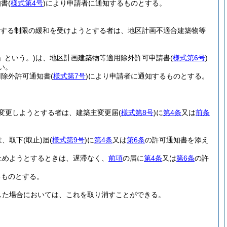
知書
(
様式第4号
)
により申請者に通知するものとする。
する制限の緩和を受けようとする者は、地区計画不適合建築物等
」という。)
は、地区計画建築物等適用除外許可申請書
(
様式第6号
)
い。
用除外許可通知書
(
様式第7号
)
により申請者に通知するものとする。
変更しようとする者は、建築主変更届
(
様式第8号
)
に
第4条
又は
前条
は、取下
(取止)
届
(
様式第9号
)
に
第4条
又は
第6条
の許可通知書を添え
止めようとするときは、遅滞なく、
前項
の届に
第4条
又は
第6条
の許
るものとする。
した場合においては、これを取り消すことができる。