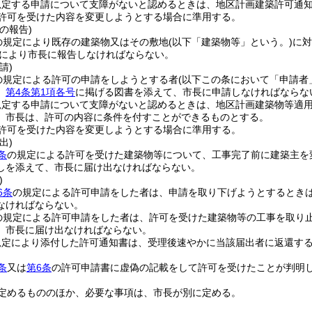
規定する申請について支障がないと認めるときは、地区計画建築許可通
許可を受けた内容を変更しようとする場合に準用する。
の報告)
の規定により既存の建築物又はその敷地
(以下「建築物等」という。)
に対
により市長に報告しなければならない。
請)
の規定による許可の申請をしようとする者
(以下この条において「申請者
、
第4条第1項各号
に掲げる図書を添えて、市長に申請しなければならな
規定する申請について支障がないと認めるときは、地区計画建築物等適
、市長は、許可の内容に条件を付すことができるものとする。
許可を受けた内容を変更しようとする場合に準用する。
出)
条
の規定による許可を受けた建築物等について、工事完了前に建築主を
しを添えて、市長に届け出なければならない。
)
6条
の規定による許可申請をした者は、申請を取り下げようとするとき
なければならない。
の規定による許可申請をした者は、許可を受けた建築物等の工事を取り
、市長に届け出なければならない。
規定により添付した許可通知書は、受理後速やかに当該届出者に返還す
条
又は
第6条
の許可申請書に虚偽の記載をして許可を受けたことが判明
定めるもののほか、必要な事項は、市長が別に定める。