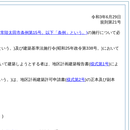
令和3年6月29日
規則第21号
年常陸太田市条例第15号。以下「条例」という。)
の施行について必
という。)
及び建築基準法施行令
(昭和25年政令第338号。)
において
いて建築しようとする者は、地区計画建築報告書
(
様式第1号
)
によ
いう。)
は、地区計画建築許可申請書
(
様式第2号
)
の正本及び副本
)