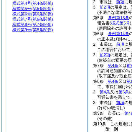
2
市長は、
前項
に
様式第4号
(第4条関係)
3
前2項
の規定は、
様式第5号
(第5条関係)
(不適合な建築物等
様式第6号
(第6条関係)
第5条
条例第13条
様式第7号
(第6条関係)
報告書
(
様式第5号
)
様式第8号
(第7条関係)
(適用除外の許可申
様式第9号
(第8条関係)
第6条
条例第14条
の正本及び副本に
2
市長は、
前項
に
この場合において
3
前2項
の規定は、
(建築主の変更の届
第7条
第4条
又は
前
の許可通知書の写
(取下届及び取止届
第8条
第4条
又は
第
て、市長に届け出
2
第4条
又は
第6条
可通知書を添えて
3
市長は、
前項
の
(許可の取消し)
第9条
市長は、
第4
(その他)
第10条
この規則に
附
則