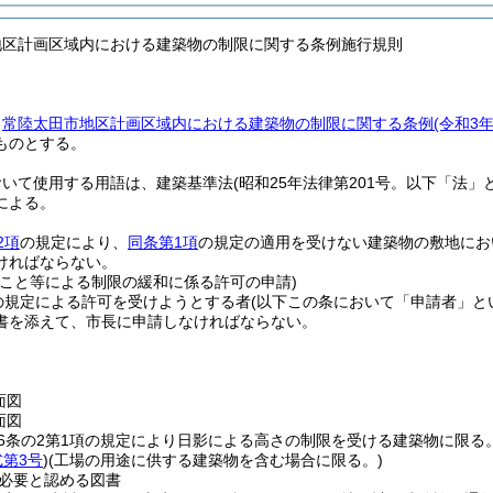
地区計画区域内における建築物の制限に関する条例施行規則
、
常陸太田市地区計画区域内における建築物の制限に関する条例
(令和3
ものとする。
おいて使用する用語は、建築基準法
(昭和25年法律第201号。以下「法」
による。
2項
の規定により、
同条第1項
の規定の適用を受けない建築物の敷地にお
ければならない。
すこと等による制限の緩和に係る許可の申請)
の規定による許可を受けようとする者
(以下この条において「申請者」と
書を添えて、市長に申請しなければならない。
面図
面図
56条の2第1項の規定により日影による高さの制限を受ける建築物に限る。
式第3号
)
(工場の用途に供する建築物を含む場合に限る。)
必要と認める図書