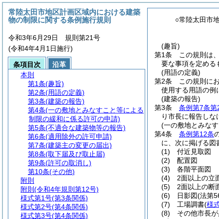
常陸太田市地区計画区域内における建築
物の制限に関する条例施行規則
○常陸太田市
令和3年6月29日 規則第21号
(趣旨)
(令和4年4月1日施行)
第1条
この規則は
要な事項を定める
条項目次
沿革
(用語の定義)
本則
第2条
この規則に
第1条
(趣旨)
使用する用語の例
第2条
(用語の定義)
(建築の報告)
第3条
(建築の報告)
第3条
条例第7条第
第4条
(一の敷地とみなすこと等による
り市長に報告しな
制限の緩和に係る許可の申請)
(一の敷地とみな
第5条
(不適合な建築物等の報告)
第4条
条例第12条
第6条
(適用除外の許可申請)
に、次に掲げる図
第7条
(建築主の変更の届出)
(1)
付近見取図
第8条
(取下届及び取止届)
(2)
配置図
第9条
(許可の取消し)
(3)
各階平面図
第10条
(その他)
(4)
2面以上の立
附則
(5)
2面以上の断
附則
(令和4年規則第12号)
(6)
日影図
(法第
様式第1号
(第3条関係)
(7)
工場調書
(
様
様式第2号
(第4条関係)
(8)
その他市長が
様式第3号
(第4条関係)