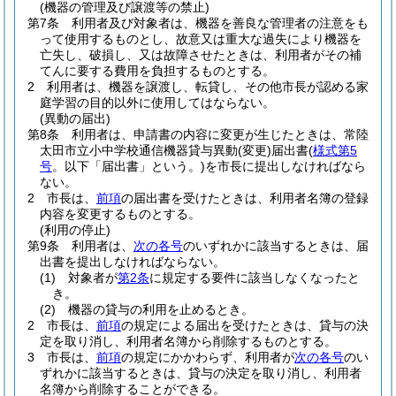
(機器の管理及び譲渡等の禁止)
第7条
利用者及び対象者は、機器を善良な管理者の注意をも
って使用するものとし、故意又は重大な過失により機器を
亡失し、破損し、又は故障させたときは、利用者がその補
てんに要する費用を負担するものとする。
2
利用者は、機器を譲渡し、転貸し、その他市長が認める家
庭学習の目的以外に使用してはならない。
(異動の届出)
第8条
利用者は、申請書の内容に変更が生じたときは、常陸
太田市立小中学校通信機器貸与異動
(変更)
届出書
(
様式第5
号
。以下「届出書」という。)
を市長に提出しなければなら
ない。
2
市長は、
前項
の届出書を受けたときは、利用者名簿の登録
内容を変更するものとする。
(利用の停止)
第9条
利用者は、
次の各号
のいずれかに該当するときは、届
出書を提出しなければならない。
(1)
対象者が
第2条
に規定する要件に該当しなくなったと
き。
(2)
機器の貸与の利用を止めるとき。
2
市長は、
前項
の規定による届出を受けたときは、貸与の決
定を取り消し、利用者名簿から削除するものとする。
3
市長は、
前項
の規定にかかわらず、利用者が
次の各号
のい
ずれかに該当するときは、貸与の決定を取り消し、利用者
名簿から削除することができる。