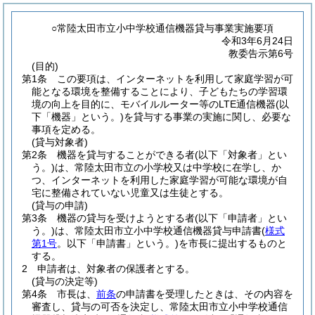
○常陸太田市立小中学校通信機器貸与事業実施要項
令和3年6月24日
教委告示第6号
(目的)
第1条
この要項は、インターネットを利用して家庭学習が可
能となる環境を整備することにより、子どもたちの学習環
境の向上を目的に、モバイルルーター等のLTE通信機器
(以
下「機器」という。)
を貸与する事業の実施に関し、必要な
事項を定める。
(貸与対象者)
第2条
機器を貸与することができる者
(以下「対象者」とい
う。)
は、常陸太田市立の小学校又は中学校に在学し、か
つ、インターネットを利用した家庭学習が可能な環境が自
宅に整備されていない児童又は生徒とする。
(貸与の申請)
第3条
機器の貸与を受けようとする者
(以下「申請者」とい
う。)
は、常陸太田市立小中学校通信機器貸与申請書
(
様式
第1号
。以下「申請書」という。)
を市長に提出するものと
する。
2
申請者は、対象者の保護者とする。
(貸与の決定等)
第4条
市長は、
前条
の申請書を受理したときは、その内容を
審査し、貸与の可否を決定し、常陸太田市立小中学校通信