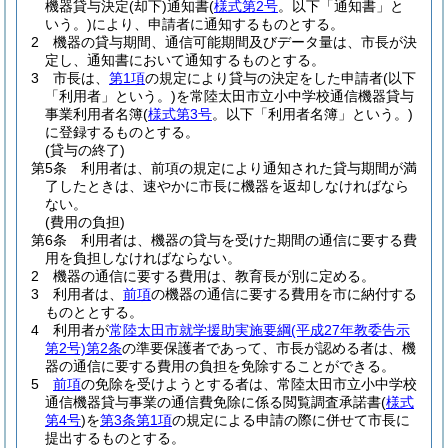
機器貸与決定
(却下)
通知書
(
様式第2号
。以下「通知書」と
いう。)
により、申請者に通知するものとする。
2
機器の貸与期間、通信可能期間及びデータ量は、市長が決
定し、通知書において通知するものとする。
3
市長は、
第1項
の規定により貸与の決定をした申請者
(以下
「利用者」という。)
を常陸太田市立小中学校通信機器貸与
事業利用者名簿
(
様式第3号
。以下「利用者名簿」という。)
に登録するものとする。
(貸与の終了)
第5条
利用者は、前項の規定により通知された貸与期間が満
了したときは、速やかに市長に機器を返却しなければなら
ない。
(費用の負担)
第6条
利用者は、機器の貸与を受けた期間の通信に要する費
用を負担しなければならない。
2
機器の通信に要する費用は、教育長が別に定める。
3
利用者は、
前項
の機器の通信に要する費用を市に納付する
ものととする。
4
利用者が
常陸太田市就学援助実施要綱
(平成27年教委告示
第2号)
第2条
の準要保護者であって、市長が認める者は、機
器の通信に要する費用の負担を免除することができる。
5
前項
の免除を受けようとする者は、常陸太田市立小中学校
通信機器貸与事業の通信費免除に係る閲覧調査承諾書
(
様式
第4号
)
を
第3条第1項
の規定による申請の際に併せて市長に
提出するものとする。