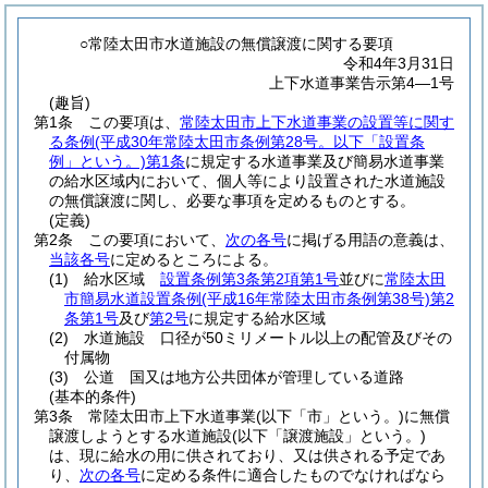
○常陸太田市水道施設の無償譲渡に関する要項
令和4年3月31日
上下水道事業告示第4―1号
(趣旨)
第1条
この要項は、
常陸太田市上下水道事業の設置等に関す
る条例
(平成30年常陸太田市条例第28号。以下「設置条
例」という。)
第1条
に規定する水道事業及び簡易水道事業
の給水区域内において、個人等により設置された水道施設
の無償譲渡に関し、必要な事項を定めるものとする。
(定義)
第2条
この要項において、
次の各号
に掲げる用語の意義は、
当該各号
に定めるところによる。
(1)
給水区域
設置条例第3条第2項第1号
並びに
常陸太田
市簡易水道設置条例
(平成16年常陸太田市条例第38号)
第2
条第1号
及び
第2号
に規定する給水区域
(2)
水道施設 口径が50ミリメートル以上の配管及びその
付属物
(3)
公道 国又は地方公共団体が管理している道路
(基本的条件)
第3条
常陸太田市上下水道事業
(以下「市」という。)
に無償
譲渡しようとする水道施設
(以下「譲渡施設」という。)
は、現に給水の用に供されており、又は供される予定であ
り、
次の各号
に定める条件に適合したものでなければなら