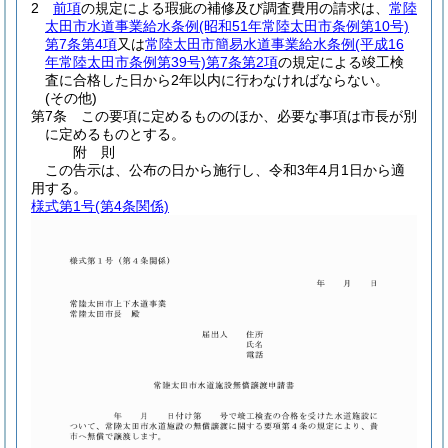
2
前項
の規定による瑕疵の補修及び調査費用の請求は、
常陸
太田市水道事業給水条例
(昭和51年常陸太田市条例第10号)
第7条第4項
又は
常陸太田市簡易水道事業給水条例
(平成16
年常陸太田市条例第39号)
第7条第2項
の規定による竣工検
査に合格した日から2年以内に行わなければならない。
(その他)
第7条
この要項に定めるもののほか、必要な事項は市長が別
に定めるものとする。
附
則
この告示は、公布の日から施行し、令和3年4月1日から適
用する。
様式第1号
(第4条関係)