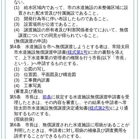
ない。
(1)
給水区域内であって、市の水道施設の未整備区域に設
置された配水管及び付属施設であること。
(2)
開発行為等に伴い布設したものであること。
(3)
設置場所が公道であること。
(4)
譲渡施設の所有者及び利害関係者全てにおいて、無償
譲渡についての同意が得られていること。
(無償譲渡の申請)
第4条
水道施設を市へ無償譲渡しようとする者は、常陸太田
市水道施設無償譲渡申請書
(
様式第1号
)
に次の書類を添え
て、上下水道事業の管理者の権限を行う市長
(以下「市長」
という。)
へ申請するものとする。
(1)
公図の写し
(2)
位置図、平面図及び構造図
(3)
工事費内訳書
(4)
工事写真
(審査及び通知)
第5条
市長は、
前条
に規定する水道施設無償譲渡申請書を受
理したときは、その内容を審査し、その結果を申請者へ常
陸太田市水道施設無償譲渡決定通知書
(
様式第2号
)
により通
知するものとする。
(瑕疵担保)
第6条
市長は、無償譲渡された水道施設に瑕疵があることが
判明したときは、申請者に対し瑕疵の補修及び調査費用を
請求することができるものとする。