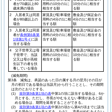
者が70歳以上80
用料の10分の1に
10分の1に相当す
歳未満の場合
相当する額
る額
2 入居者又は同居
家賃及び駐車場使
敷金及び保証金の
者が80歳以上の
用料の4分の1に相
4分の1に相当する
場合
当する額
額
3 入居者又は同居
家賃及び駐車場使
敷金及び保証金の
者が
条例第6条第
用料の4分の1に相
4分の1に相当する
1項第1号イ
に該
当する額
額
当する場合
4 父子世帯又は母
家賃及び駐車場使
敷金及び保証金の
子世帯で、当該
用料の10分の1に
10分の1に相当す
父又は母が高校
相当する額
る額
生以下の者を扶
養している場合
(減免期間)
第3条
減免は、承認のあった日の属する月の翌月
(その日が
月の初日である場合は当該月)
から行うこととし、その期間
は次のとおりとする。
(1)
規則第9条第1項の表
中第1の項に該当する場合は、6か
月とする。
ただし、市長がやむをえない事情があると認
める場合は、期間を延長することができる。
(2)
規則第9条第1項の表
中第2の項から第4の項までに該当
する場合は、6か月とする。
ただし、市長がやむをえない