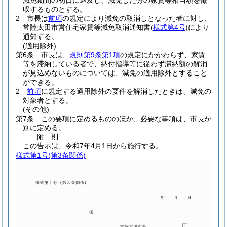
減免期間の初日に遡及し、減免した分の家賃等相当額を徴
収するものとする。
2
市長は
前項
の規定により減免の取消しとなった者に対し、
常陸太田市営住宅家賃等減免取消通知書
(
様式第4号
)
により
通知する。
(適用除外)
第6条
市長は、
規則第9条第1項
の規定にかかわらず、家賃
等を滞納している者で、納付指導等に従わず滞納額の解消
が見込めないものについては、減免の適用除外とすること
ができる。
2
前項
に規定する適用除外の要件を解消したときは、減免の
対象者とする。
(その他)
第7条
この要項に定めるもののほか、必要な事項は、市長が
別に定める。
附
則
この告示は、令和7年4月1日から施行する。
様式第1号
(第3条関係)