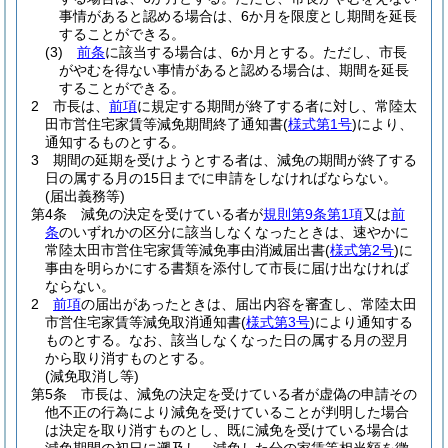
事情があると認める場合は、6か月を限度とし期間を延長
することができる。
(3)
前条
に該当する場合は、6か月とする。
ただし、市長
がやむを得ない事情があると認める場合は、期間を延長
することができる。
2
市長は、
前項
に規定する期間が終了する者に対し、常陸太
田市営住宅家賃等減免期間終了通知書
(
様式第1号
)
により、
通知するものとする。
3
期間の延期を受けようとする者は、減免の期間が終了する
日の属する月の15日までに申請をしなければならない。
(届出義務等)
第4条
減免の決定を受けている者が
規則第9条第1項
又は
前
条
のいずれかの区分に該当しなくなったときは、速やかに
常陸太田市営住宅家賃等減免事由消滅届出書
(
様式第2号
)
に
事由を明らかにする書類を添付して市長に届け出なければ
ならない。
2
前項
の届出があったときは、届出内容を審査し、常陸太田
市営住宅家賃等減免取消通知書
(
様式第3号
)
により通知する
ものとする。
なお、該当しなくなった日の属する月の翌月
から取り消すものとする。
(減免取消し等)
第5条
市長は、減免の決定を受けている者が虚偽の申請その
他不正の行為により減免を受けていることが判明した場合
は決定を取り消すものとし、既に減免を受けている場合は