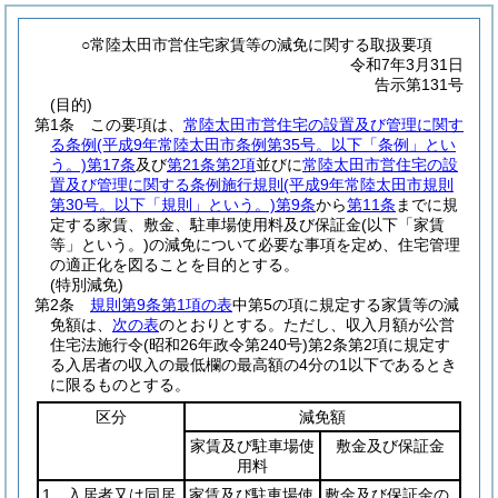
○常陸太田市営住宅家賃等の減免に関する取扱要項
令和7年3月31日
告示第131号
(目的)
第1条
この要項は、
常陸太田市営住宅の設置及び管理に関す
る条例
(平成9年常陸太田市条例第35号。以下「条例」とい
う。)
第17条
及び
第21条第2項
並びに
常陸太田市営住宅の設
置及び管理に関する条例施行規則
(平成9年常陸太田市規則
第30号。以下「規則」という。)
第9条
から
第11条
までに規
定する家賃、敷金、駐車場使用料及び保証金
(以下「家賃
等」という。)
の減免について必要な事項を定め、住宅管理
の適正化を図ることを目的とする。
(特別減免)
第2条
規則第9条第1項の表
中第5の項に規定する家賃等の減
免額は、
次の表
のとおりとする。
ただし、収入月額が公営
住宅法施行令
(昭和26年政令第240号)
第2条第2項に規定す
る入居者の収入の最低欄の最高額の4分の1以下であるとき
に限るものとする。
区分
減免額
家賃及び駐車場使
敷金及び保証金
用料
1 入居者又は同居
家賃及び駐車場使
敷金及び保証金の