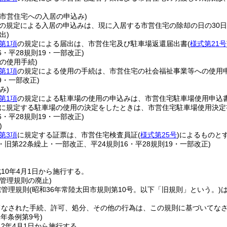
る市営住宅への入居の申込み)
の規定による入居の申込みは、現に入居する市営住宅の除却の日の30
出)
第1項
の規定による届出は、市営住宅及び駐車場返還届出書
(
様式第21号
16・平28規則19・一部改正)
の使用手続)
第1項
の規定による使用の手続は、市営住宅の社会福祉事業等への使用
19・一部改正)
み)
第1項
の規定による駐車場の使用の申込みは、市営住宅駐車場使用申込
に規定する駐車場の使用の決定をしたときは、市営住宅駐車場使用決定
16・平28規則19・一部改正)
)
第3項
に規定する証票は、市営住宅検査員証
(
様式第25号
)
によるものと
9・旧第22条繰上・一部改正、平24規則16・平28規則19・一部改正)
10年4月1日から施行する。
管理規則の廃止)
宅管理規則
(昭和36年常陸太田市規則第10号。以下「旧規則」という。)
てなされた手続、許可、処分、その他の行為は、この規則に基づいてな
2年
条例第9号)
2年4月1日から施行する。