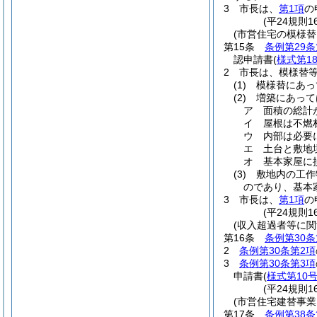
3
市長は、
第1項
の
(平24規則
(市営住宅の模様替
第15条
条例第29
認申請書
(
様式第1
2
市長は、模様替
(1)
模様替にあっ
(2)
増築にあって
ア
面積の総計
イ
屋根は不燃
ウ
内部は必要
エ
土台と敷地
オ
基本家屋に
(3)
敷地内の工作
のであり、基本
3
市長は、
第1項
の
(平24規則
(収入超過者等に関
第16条
条例第30条
2
条例第30条第2項
3
条例第30条第3項
申請書
(
様式第10
(平24規則
(市営住宅建替事
第17条
条例第38条