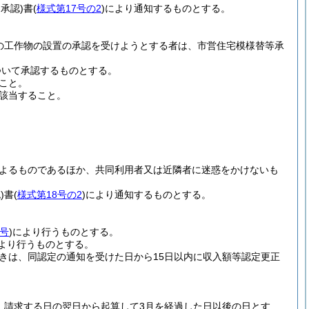
不承認)
書
(
様式第17号の2
)
により通知するものとする。
の工作物の設置の承認を受けようとする者は、市営住宅模様替等承
ついて承認するものとする。
こと。
該当すること。
よるものであるほか、共同利用者又は近隣者に迷惑をかけないも
)
書
(
様式第18号の2
)
により通知するものとする。
9号
)
により行うものとする。
より行うものとする。
きは、同認定の通知を受けた日から15日以内に収入額等認定更正
、請求する日の翌日から起算して3月を経過した日以後の日とす