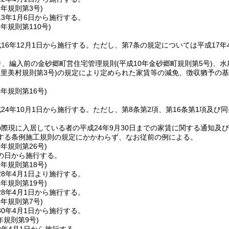
3年
規則第3号)
3年1月6日から施行する。
6年
規則第110号)
16年12月1日から施行する。
ただし、第7条の規定については平成17年
り、編入前の金砂郷町営住宅管理規則
(平成10年金砂郷町規則第5号)
、水
年里美村規則第3号)
の規定により定められた家賃等の減免、徴収猶予の基
。
4年
規則第16号)
24年10月1日から施行する。
ただし、第8条第2項、第16条第1項及び
際現に入居している者の平成24年9月30日までの家賃に関する通知及
する条例施工規則の規定にかかわらず、なお従前の例による。
5年
規則第26号)
の日から施行する。
8年
規則第18号)
8年4月1日より施行する。
8年
規則第19号)
8年4月1日から施行する。
0年
規則第7号)
0年4月1日から施行する。
年
規則第9号)