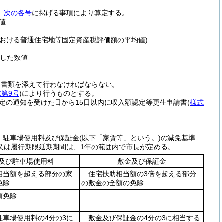
、
次の各号
に掲げる事項により算定する。
値
内における普通住宅地等固定資産税評価額の平均値)
した数値
る書類を添えて行わなければならない。
式第9号
)
により行うものとする。
定の通知を受けた日から15日以内に収入額認定等更生申請書
(
様式
、駐車場使用料及び保証金
(以下「家賃等」という。)
の減免基準
又は履行期限延期期間は、1年の範囲内で市長が定める。
及び駐車場使用料
敷金及び保証金
相当額を超える部分の家
住宅扶助相当額の3倍を超える部分
免除
の敷金の全額の免除
額免除
駐車場使用料の4分の3に
敷金及び保証金の4分の3に相当する