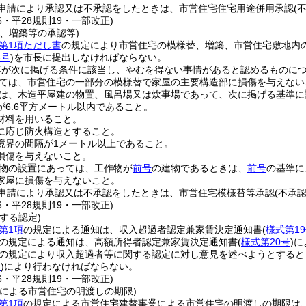
申請により承認又は不承認をしたときは、市営住宅住宅用途併用承認
(
16・平28規則19・一部改正)
、増築等の承認等)
条第1項ただし書
の規定により市営住宅の模様替、増築、市営住宅敷地内
8号
)
を市長に提出しなければならない。
等が次に掲げる条件に該当し、やむを得ない事情があると認めるものに
ては、市営住宅の一部分の模様替で家屋の主要構造部に損傷を与えない
は、木造平屋建の物置、風呂場又は炊事場であって、次に掲げる基準に
が6.6平方メートル以内であること。
材料を用いること。
に応じ防火構造とすること。
境界の間隔が1メートル以上であること。
損傷を与えないこと。
物の設置にあっては、工作物が
前号
の建物であるときは、
前号
の基準に
家屋に損傷を与えないこと。
申請により承認又は不承認をしたときは、市営住宅模様替等承認
(不承認
16・平28規則19・一部改正)
する認定)
第1項
の規定による通知は、収入超過者認定兼家賃決定通知書
(
様式第1
の規定による通知は、高額所得者認定兼家賃決定通知書
(
様式第20号
)
に
の規定により収入超過者等に関する認定に対し意見を述べようとすると
号
)
により行わなければならない。
16・平28規則19・一部改正)
業による市営住宅の明渡しの期限)
第1項
の規定による市営住宅建替事業による市営住宅の明渡しの期限は