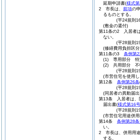
延期申請書
(
様式第
2
市長は、
前項
の
るものとする。
(平24規則
(敷金の還付)
第11条の2
入居者
ない。
(平28規則1
(修繕費用負担区分
第11条の3
条例第2
(1)
専用部分 特
(2)
共用部分 不
(平28規則1
(市営住宅を使用し
第12条
条例第26条
(平28規則
(同居者の異動届出
第13条
入居者は、
届出書
(
様式第16
(平28規則
(市営住宅用途併用
第14条
条例第28
い。
2
市長は、併用用
する。