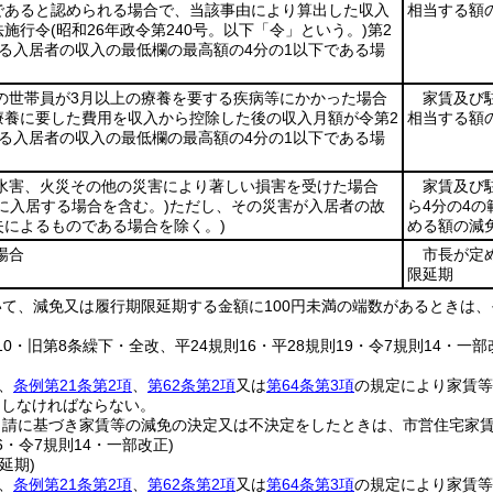
であると認められる場合で、当該事由により算出した収入
相当する額
法施行令
(昭和26年政令第240号。以下「令」という。)
第2
る入居者の収入の最低欄の最高額の4分の1以下である場
世帯員が3月以上の療養を要する疾病等にかかった場合
家賃及び
療養に要した費用を収入から控除した後の収入月額が令第2
相当する額
る入居者の収入の最低欄の最高額の4分の1以下である場
害、火災その他の災害により著しい損害を受けた場合
家賃及び
に入居する場合を含む。)
ただし、その災害が入居者の故
ら4分の4
失によるものである場合を除く。)
める額の減
場合
市長が定
限延期
て、減免又は履行期限延期する金額に100円未満の端数があるときは、
。
110・旧第8条繰下・全改、平24規則16・平28規則19・令7規則14・一部
、
条例第21条第2項
、
第62条第2項
又は
第64条第3項
の規定により家賃等
出しなければならない。
申請に基づき家賃等の減免の決定又は不決定をしたときは、市営住宅家
16・令7規則14・一部改正)
延期)
、
条例第21条第2項
、
第62条第2項
又は
第64条第3項
の規定により家賃等