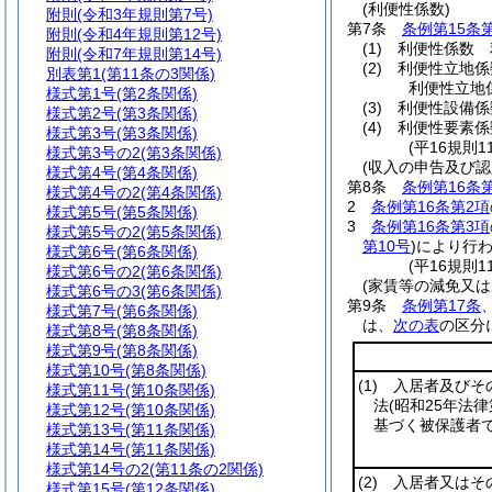
(利便性係数)
附則
(令和3年規則第7号)
第7条
条例第15条
附則
(令和4年規則第12号)
(1)
利便性係数 
附則
(令和7年規則第14号)
(2)
利便性立地係
別表第1
(第11条の3関係)
利便性立地
様式第1号
(第2条関係)
(3)
利便性設備係
様式第2号
(第3条関係)
(4)
利便性要素係
様式第3号
(第3条関係)
(平16規則1
様式第3号の2
(第3条関係)
(収入の申告及び認
様式第4号
(第4条関係)
第8条
条例第16条
様式第4号の2
(第4条関係)
2
条例第16条第2項
様式第5号
(第5条関係)
3
条例第16条第3項
様式第5号の2
(第5条関係)
第10号
)
により行
様式第6号
(第6条関係)
(平16規則
様式第6号の2
(第6条関係)
(家賃等の減免又は
様式第6号の3
(第6条関係)
第9条
条例第17条
様式第7号
(第6条関係)
は、
次の表
の区分
様式第8号
(第8条関係)
様式第9号
(第8条関係)
様式第10号
(第8条関係)
(1)
入居者及びそ
様式第11号
(第10条関係)
法
(昭和25年法律
様式第12号
(第10条関係)
基づく被保護者
様式第13号
(第11条関係)
様式第14号
(第11条関係)
様式第14号の2
(第11条の2関係)
(2)
入居者又はその
様式第15号
(第12条関係)