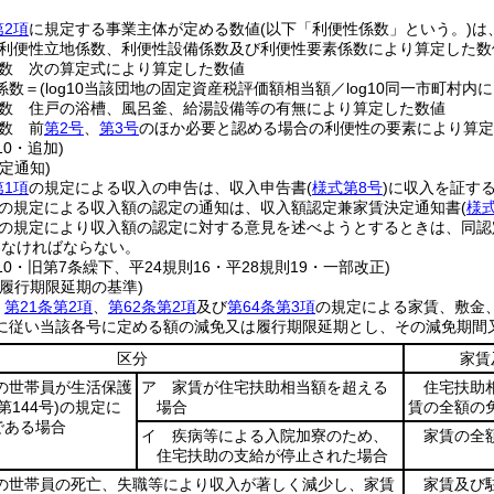
第2項
に規定する事業主体が定める数値
(以下「利便性係数」という。)
は
利便性立地係数、利便性設備係数及び利便性要素係数により算定した数
数 次の算定式により算定した数値
係数＝
(log10当該団地の固定資産税評価額相当額／log10同一市町村
数 住戸の浴槽、風呂釜、給湯設備等の有無により算定した数値
数 前
第2号
、
第3号
のほか必要と認める場合の利便性の要素により算定
10・追加)
定通知)
第1項
の規定による収入の申告は、収入申告書
(
様式第8号
)
に収入を証す
の規定による収入額の認定の通知は、収入額認定兼家賃決定通知書
(
様
の規定により収入額の認定に対する意見を述べようとするときは、同認
わなければならない。
110・旧第7条繰下、平24規則16・平28規則19・一部改正)
履行期限延期の基準)
、
第21条第2項
、
第62条第2項
及び
第64条第3項
の規定による家賃、敷金
に従い当該各号に定める額の減免又は履行期限延期とし、その減免期間
区分
家賃
の世帯員が生活保護
ア 家賃が住宅扶助相当額を超える
住宅扶助
第144号)
の規定に
場合
賃の全額の
である場合
イ 疾病等による入院加寮のため、
家賃の全
住宅扶助の支給が停止された場合
世帯員の死亡、失職等により収入が著しく減少し、家賃
家賃及び