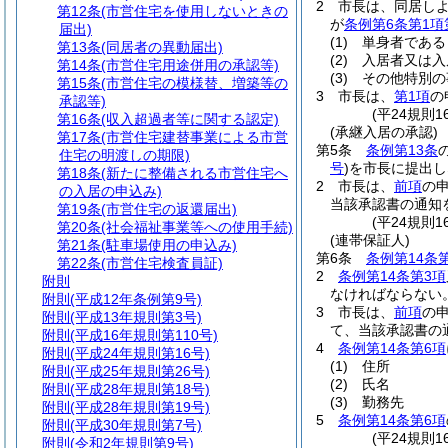
2
市長は、同居し
第12条
(市営住宅を使用しないときの
が
条例第6条第1項
届出)
(1)
単身者である
第13条
(同居者の異動届出)
(2)
入居者又は入
第14条
(市営住宅用途併用の承認等)
(3)
その他特別の
第15条
(市営住宅の模様替、増築等の
3
市長は、
第1項
の
承認等)
(平24規則
第16条
(収入超過者等に関する認定)
(承継入居の承認)
第17条
(市営住宅建替事業による市営
第5条
条例第13条
住宅の明渡しの期限)
号
)
を市長に提出し
第18条
(新たに整備される市営住宅へ
2
市長は、
前項
の
の入居の申込み)
当該承認書の通知
第19条
(市営住宅の返還届出)
(平24規則
第20条
(社会福祉事業等への使用手続)
(連帯保証人)
第21条
(駐車場使用の申込み)
第6条
条例第14条
第22条
(市営住宅検査員証)
2
条例第14条第3項
附則
なければならない
附則
(平成12年条例第9号)
3
市長は、
前項
の
附則
(平成13年規則第3号)
て、当該承認書の
附則
(平成16年規則第110号)
4
条例第14条第6項
附則
(平成24年規則第16号)
(1)
住所
附則
(平成25年規則第26号)
(2)
氏名
附則
(平成28年規則第18号)
(3)
勤務先
附則
(平成28年規則第19号)
5
条例第14条第6項
附則
(平成30年規則第7号)
(平24規則
附則
(令和2年規則第9号)