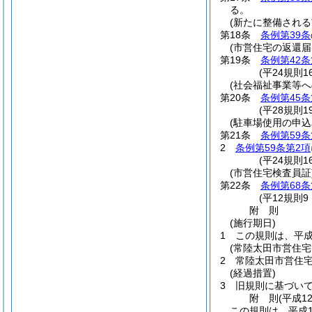
る。
(新たに整備され
第18条
条例第39条
(市営住宅の返還届
第19条
条例第42条
(平24規則
(社会福祉事業等へ
第20条
条例第45条
(平28規則
(駐車場使用の申込
第21条
条例第59条
2
条例第59条第2項
(平24規則
(市営住宅検査員証
第22条
条例第68条
(平12規則
附
則
(施行期日)
1
この規則は、平成
(常陸太田市営住宅
2
常陸太田市営住
(経過措置)
3
旧規則に基づい
附
則
(平成1
この規則は、平成1