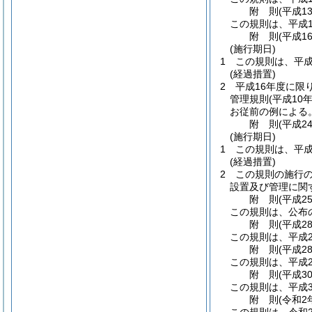
附
則
(平成1
この規則は、平成1
附
則
(平成1
(施行期日)
1
この規則は、平成
(経過措置)
2
平成16年度に限
管理規則
(平成10
お従前の例による
附
則
(平成2
(施行期日)
1
この規則は、平成
(経過措置)
2
この規則の施行の
設置及び管理に関
附
則
(平成2
この規則は、公布
附
則
(平成2
この規則は、平成2
附
則
(平成2
この規則は、平成2
附
則
(平成3
この規則は、平成3
附
則
(令和2