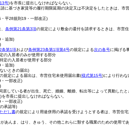
13号
)
を市長に提出しなければならない。
申請に基づき家賃等の履行期限延期の決定又は不決定をしたときは、市
16・平28規則19・一部改正)
は、
条例第21条第3項
の規定により敷金の還付を請求するときは、市営住
9・追加)
)
2条第1項
および
条例第23条第1項第4号
の規定による
次の各号
に掲げる
定の入居者のみが使用する部分
特定の入居者が使用する部分
9・追加)
ないときの届出)
の規定による届出は、市営住宅未使用届出書
(
様式第15号
)
により行わな
19・一部改正)
)
同居している者が出生、死亡、婚姻、離婚、転出等によって異動したと
号
)
を市長に提出しなければならない。
19・一部改正)
の承認等)
条ただし書
の規定により用途併用の承認を受けようとする者は、市営住宅
途があんま、はり、きゅう、その他これらに類する職業のための使用で