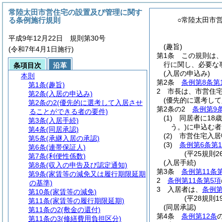
常陸太田市営住宅の設置及び管理に関す
る条例施行規則
○常陸太田市
平成9年12月22日 規則第30号
(趣旨)
(令和7年4月1日施行)
第1条
この規則は
行に関し、必要な
条項目次
沿革
(入居の申込み)
本則
第2条
条例第8条第
第1条
(趣旨)
2
市長は、市営住
第2条
(入居の申込み)
(優先的に選考し
第2条の2
(優先的に選考して入居させ
第2条の2
条例第9
ることができる者の要件)
(1)
同居者に18
第3条
(入居手続)
う。)
に申込む者
第4条
(同居承認)
(2)
市営住宅入居
第5条
(承継入居の承認)
(3)
条例第6条第
第6条
(連帯保証人)
(平25規則
第7条
(利便性係数)
(入居手続)
第8条
(収入の申告及び認定通知)
第3条
条例第11条
第9条
(家賃等の減免又は履行期限延期
2
条例第11条第5項
の基準)
3
入居者は、
条例第
第10条
(家賃等の減免)
(平28規則
第11条
(家賃等の履行期限延期)
(同居承認)
第11条の2
(敷金の還付)
第4条
条例第12条
第11条の3
(修繕費用負担区分)