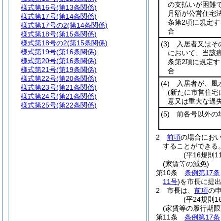
の支払いが困難
様式第16号
(第13条関係)
月額が公営住宅
様式第17号
(第14条関係)
条第2項に規定す
様式第17号の2
(第14条関係)
合
様式第18号
(第15条関係)
様式第18号の2
(第15条関係)
(3)
入居者又はその
様式第19号
(第16条関係)
において、当該
様式第20号
(第16条関係)
条第2項に規定す
様式第21号
(第19条関係)
合
様式第22号
(第20条関係)
(4)
入居者が、風水
様式第23号
(第21条関係)
(新たに市営住宅
様式第24号
(第21条関係)
意又は重大な過
様式第25号
(第22条関係)
(5)
前各号以外の
2
前項
の場合におい
することができる
(平16規則
(家賃等の減免)
第10条
条例第17条
11号
)
を市長に提
2
市長は、
前項
の
(平24規則
(家賃等の履行期限
第11条
条例第17条