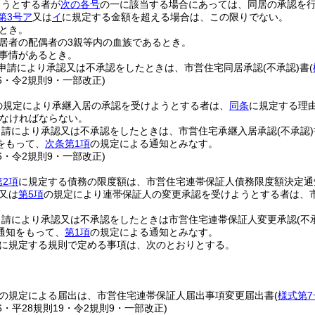
ようとする者が
次の各号
の一に該当する場合にあっては、同居の承認を
第3号ア
又は
イ
に規定する金額を超える場合は、この限りでない。
とき。
居者の配偶者の3親等内の血族であるとき。
事情があるとき。
申請により承認又は不承認をしたときは、市営住宅同居承認
(不承認)
書
(
16・令2規則9・一部改正)
の規定により承継入居の承認を受けようとする者は、
同条
に規定する理
なければならない。
申請により承認又は不承認をしたときは、市営住宅承継入居承認
(不承認)
をもって、
次条第1項
の規定による通知とみなす。
16・令2規則9・一部改正)
第2項
に規定する債務の限度額は、市営住宅連帯保証人債務限度額決定通
又は
第5項
の規定により連帯保証人の変更承認を受けようとする者は、
。
申請により承認又は不承認をしたときは市営住宅連帯保証人変更承認
(不
通知をもって、
第1項
の規定による通知とみなす。
に規定する規則で定める事項は、次のとおりとする。
の規定による届出は、市営住宅連帯保証人届出事項変更届出書
(
様式第7
16・平28規則19・令2規則9・一部改正)