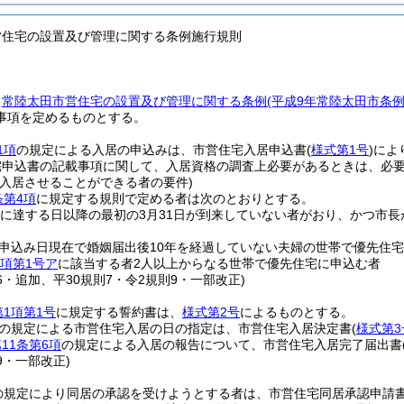
営住宅の設置及び管理に関する条例施行規則
、
常陸太田市営住宅の設置及び管理に関する条例
(平成9年常陸太田市条
事項を定めるものとする。
1項
の規定による入居の申込みは、市営住宅入居申込書
(
様式第1号
)
によ
宅申込書の記載事項に関して、入居資格の調査上必要があるときは、必
て入居させることができる者の要件)
条第4項
に規定する規則で定める者は次のとおりとする。
歳に達する日以降の最初の3月31日が到来していない者がおり、かつ市
申込み日現在で婚姻届出後10年を経過していない夫婦の世帯で優先住
1項第1号ア
に該当する者2人以上からなる世帯で優先住宅に申込む者
26・追加、平30規則7・令2規則9・一部改正)
第1項第1号
に規定する誓約書は、
様式第2号
によるものとする。
の規定による市営住宅入居の日の指定は、市営住宅入居決定書
(
様式第3
11条第6項
の規定による入居の報告について、市営住宅入居完了届出書
19・一部改正)
の規定により同居の承認を受けようとする者は、市営住宅同居承認申請