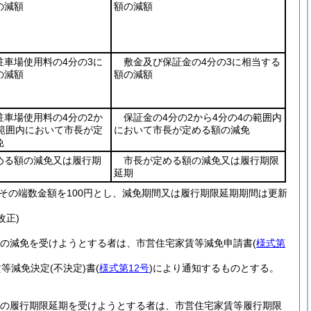
の減額
額の減額
駐車場使用料の4分の3に
敷金及び保証金の4分の3に相当する
の減額
額の減額
駐車場使用料の4分の2か
保証金の4分の2から4分の4の範囲内
の範囲内において市長が定
において市長が定める額の減免
免
める額の減免又は履行期
市長が定める額の減免又は履行期限
延期
その端数金額を100円とし、減免期間又は履行期限延期期間は更新
改正)
の減免を受けようとする者は、市営住宅家賃等減免申請書
(
様式第
賃等減免決定
(不決定)
書
(
様式第12号
)
により通知するものとする。
の履行期限延期を受けようとする者は、市営住宅家賃等履行期限