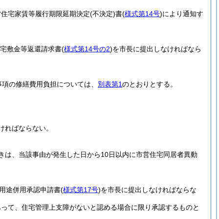
営住宅家賃等履行期限延期決定
(不決定)
書
(
様式第14号
)
により通知す
宅敷金等返還請求書
(
様式第14号の2
)
を市長に提出しなければなら
事項の修繕費用負担については、
別表第1
のとおりとする。
ければならない。
きは、当該事由が発生した日から10日以内に市営住宅同居者異動
用途併用承認申請書
(
様式第17号
)
を市長に提出しなければならな
あって、住宅管理上支障がないと認める場合に限り承認するものと