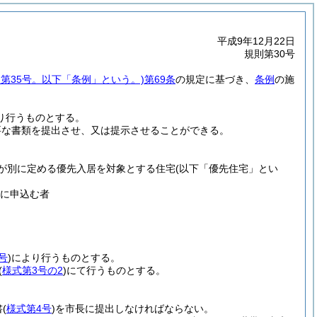
平成9年12月22日
規則第30号
例第35号。以下「条例」という。)
第69条
の規定に基づき、
条例
の施
り行うものとする。
要な書類を提出させ、又は提示させることができる。
長が別に定める優先入居を対象とする住宅
(以下「優先住宅」とい
宅に申込む者
号
)
により行うものとする。
(
様式第3号の2
)
にて行うものとする。
書
(
様式第4号
)
を市長に提出しなければならない。