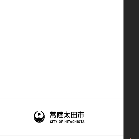
(旧Twitter)
You