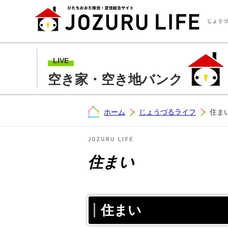
LIVE
空き家・空き地バンク
ホーム
じょうづるライフ
住ま
住まい
住まい