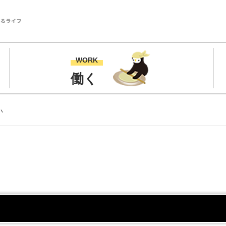
WORK
働く
い