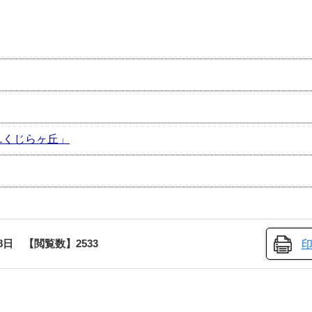
ユくじらヶ丘」
8日
【閲覧数】
2533