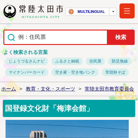
常陸太田市ホー
MULTILINGUAL
よく検索される言葉
じょうづるさんナビ
ふるさと納税
住民票
防災無線
マイナンバーカード
空き家・空き地バンク
常陸秋そば
ホーム
>
教育・文化・スポーツ
>
常陸太田市教育委員会
国登録文化財「梅津会館」