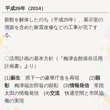
平成26年（2014）
新館を解体したのち（平成25年）、展示室の
増築を含めた耐震改修などの工事が完了す
る。
〇活用計画の基本方針（『梅津会館保存活用
計画書』より）
(1)
蘇生
県下一の豪華庁舎を再現 (2)
顕
彰
梅津福次郎翁の顕彰 (3)
情報発信
常陸
太田の情報発信 (4)
交流
快適空間と市民協
働の実現