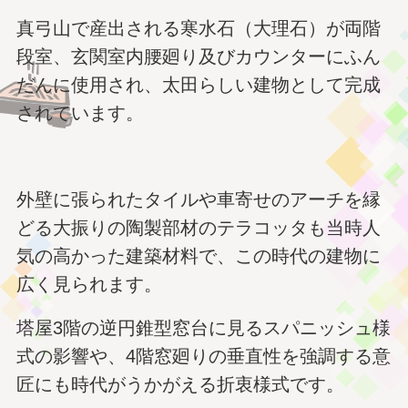
真弓山で産出される寒水石（大理石）が両階
段室、玄関室内腰廻り及びカウンターにふん
だんに使用され、太田らしい建物として完成
されています。
外壁に張られたタイルや車寄せのアーチを縁
どる大振りの陶製部材のテラコッタも当時人
気の高かった建築材料で、この時代の建物に
広く見られます。
塔屋3階の逆円錐型窓台に見るスパニッシュ様
式の影響や、4階窓廻りの垂直性を強調する意
匠にも時代がうかがえる折衷様式です。