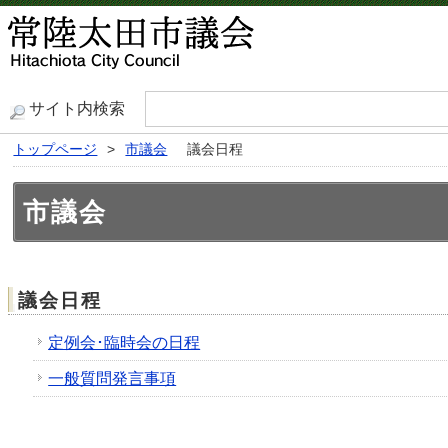
サイト内検索
トップページ
>
市議会
議会日程
市議会
議会日程
定例会･臨時会の日程
一般質問発言事項