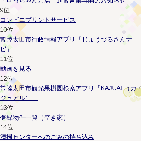
「竜っちゃん乃湯」通常営業再開のお知らせ
9位
コンビニプリントサービス
10位
常陸太田市行政情報アプリ「じょうづるさんナ
ビ」
11位
動画を見る
12位
常陸太田市観光果樹園検索アプリ「KAJUAL（カ
ジュアル）」
13位
登録物件一覧（空き家）
14位
清掃センターへのごみの持ち込み