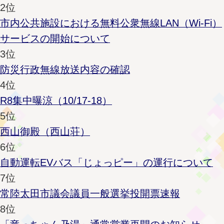
2位
市内公共施設における無料公衆無線LAN（Wi-Fi）
サービスの開始について
3位
防災行政無線放送内容の確認
4位
R8集中曝涼（10/17-18）
5位
西山御殿（西山荘）
6位
自動運転EVバス「じょっピー」の運行について
7位
常陸太田市議会議員一般選挙投開票速報
8位