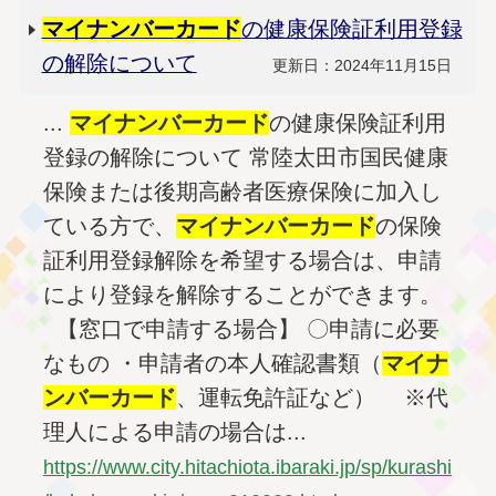
マイナンバー
カード
の健康保険証利用登録
の解除について
更新日：2024年11月15日
...
マイナンバー
カード
の健康保険証利用
登録の解除について 常陸太田市国民健康
保険または後期高齢者医療保険に加入し
ている方で、
マイナンバー
カード
の保険
証利用登録解除を希望する場合は、申請
により登録を解除することができます。
【窓口で申請する場合】 〇申請に必要
なもの ・申請者の本人確認書類（
マイナ
ンバー
カード
、運転免許証など） ※代
理人による申請の場合は...
https://www.city.hitachiota.ibaraki.jp/sp/kurashi