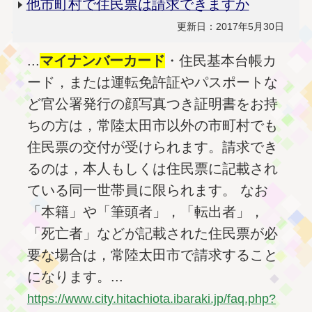
他市町村で住民票は請求できますか
更新日：2017年5月30日
...
マイナンバー
カード
・住民基本台帳カ
ード，または運転免許証やパスポートな
ど官公署発行の顔写真つき証明書をお持
ちの方は，常陸太田市以外の市町村でも
住民票の交付が受けられます。請求でき
るのは，本人もしくは住民票に記載され
ている同一世帯員に限られます。 なお
「本籍」や「筆頭者」，「転出者」，
「死亡者」などが記載された住民票が必
要な場合は，常陸太田市で請求すること
になります。...
https://www.city.hitachiota.ibaraki.jp/faq.php?