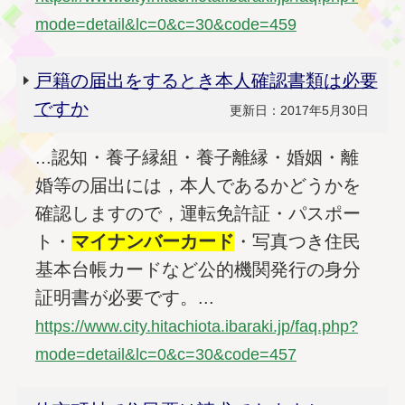
mode=detail&lc=0&c=30&code=459
戸籍の届出をするとき本人確認書類は必要
ですか
更新日：2017年5月30日
...認知・養子縁組・養子離縁・婚姻・離
婚等の届出には，本人であるかどうかを
確認しますので，運転免許証・パスポー
ト・
マイナンバー
カード
・写真つき住民
基本台帳カードなど公的機関発行の身分
証明書が必要です。...
https://www.city.hitachiota.ibaraki.jp/faq.php?
mode=detail&lc=0&c=30&code=457