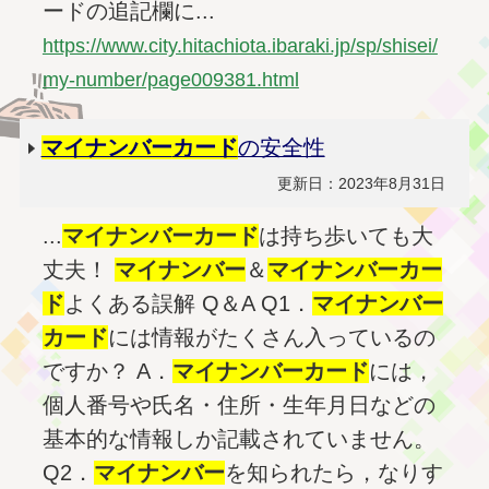
ードの追記欄に...
https://www.city.hitachiota.ibaraki.jp/sp/shisei/
my-number/page009381.html
マイナンバー
カード
の安全性
更新日：2023年8月31日
...
マイナンバー
カード
は持ち歩いても大
丈夫！
マイナンバー
＆
マイナンバー
カー
ド
よくある誤解 Q＆A Q1．
マイナンバー
カード
には情報がたくさん入っているの
ですか？ A．
マイナンバー
カード
には，
個人番号や氏名・住所・生年月日などの
基本的な情報しか記載されていません。
Q2．
マイナンバー
を知られたら，なりす