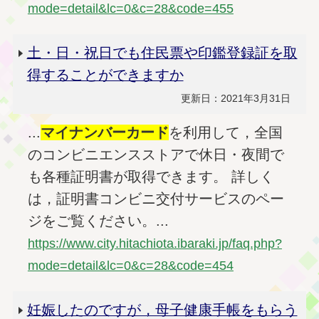
mode=detail&lc=0&c=28&code=455
土・日・祝日でも住民票や印鑑登録証を取
得することができますか
更新日：2021年3月31日
...
マイナンバー
カード
を利用して，全国
のコンビニエンスストアで休日・夜間で
も各種証明書が取得できます。 詳しく
は，証明書コンビニ交付サービスのペー
ジをご覧ください。...
https://www.city.hitachiota.ibaraki.jp/faq.php?
mode=detail&lc=0&c=28&code=454
妊娠したのですが，母子健康手帳をもらう