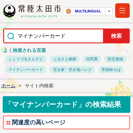
常陸太田市ホー
MULTILINGUAL
よく検索される言葉
じょうづるさんナビ
ふるさと納税
住民票
防災無線
マイナンバーカード
空き家・空き地バンク
常陸秋そば
ホーム
>
サイト内検索
「マイナンバーカード」の検索結果
関連度の高いページ