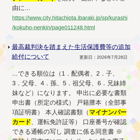
由に...
https://www.city.hitachiota.ibaraki.jp/sp/kurashi
/kokuho-nenkin/page011248.html
最高裁判決を踏まえた生活保護費等の追加
給付について
更新日：2026年7月28日
...できる順位は（1．配偶者、2．子、
3．父母、4．孫、5．祖父母、6．兄妹姉
妹など）になります。 申出に必要な書類
申出書（所定の様式） 戸籍謄本（全部事
項証明書） 本人確認書類（
マイナンバー
カード
、運転免許証等） 口座番号が確認
できる通帳の写し 調査に係る同意書 ※