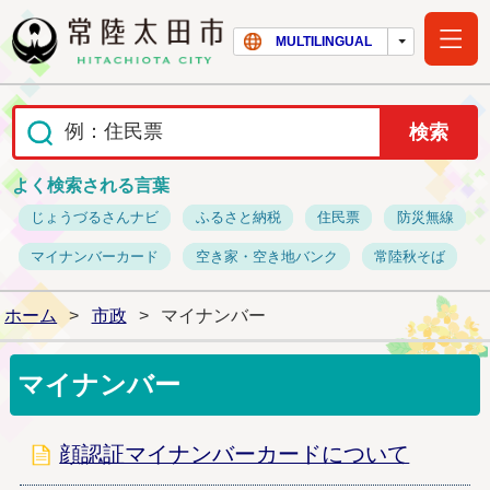
常陸太田市ホー
MULTILINGUAL
よく検索される言葉
じょうづるさんナビ
ふるさと納税
住民票
防災無線
マイナンバーカード
空き家・空き地バンク
常陸秋そば
ホーム
>
市政
>
マイナンバー
マイナンバー
顔認証マイナンバーカードについて