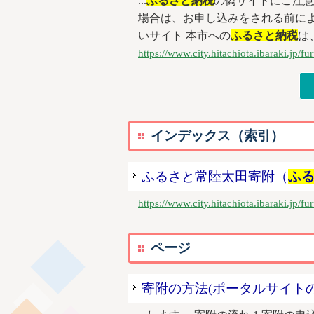
...
ふるさと納税
の偽サイトにご注
場合は、お申し込みをされる前に
いサイト 本市への
ふるさと納税
は
https://www.city.hitachiota.ibaraki.jp/
インデックス（索引）
ふるさと常陸太田寄附（
ふ
https://www.city.hitachiota.ibaraki.jp/fu
ページ
寄附の方法(ポータルサイトの