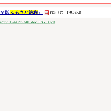
企業版
ふるさと納税
）
PDF形式／178.59KB
/data/doc/1744795340_doc_185_0.pdf