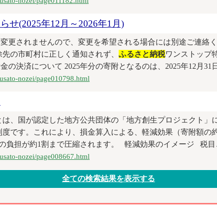
furusato-nozei/page011182.html
2025年12月～2026年1月)
先は変更されませんので、変更を希望される場合には別途ご連絡
除先の市町村に正しく通知されず、
ふるさと納税
ワンストップ
決済について 2025年分の寄附となるのは、2025年12月31日
furusato-nozei/page010798.html
て
とは、国が認定した地方公共団体の「地方創生プロジェクト」
制度です。これにより、損金算入による、軽減効果（寄附額の約
負担が約1割まで圧縮されます。 軽減効果のイメージ 税目ごと
furusato-nozei/page008667.html