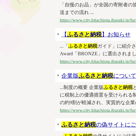
「自慢のお品」が全国の寄附者の
送までの流れ ...
https://www.city.hitachiota.ibaraki.jp/
【
ふるさと納税
】お知らせ
...「
ふるさと納税
ガイド」に紹介されま
Award「BRONZE」に選出されました
https://www.city.hitachiota.ibaraki.jp/
企業版
ふるさと納税
につい
...制度の概要 企業版
ふるさと納税
に税制上の優遇措置を受けられる
の約9割が軽減され、実質的な企業の
https://www.city.hitachiota.ibaraki.jp/
ふるさと納税
の偽サイトに