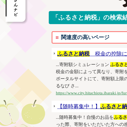
「ふるさと納税」の検索
関連度の高いページ
ふるさと納税
税金の控除に
...寄附額シミュレーション
ふるさ
税金の金額によって異なり、寄附
ポータルサイトにて、寄附額上限の
るなび さ...
https://www.city.hitachiota.ibaraki.jp/
【随時募集中！】
ふるさと
...随時募集中！自慢のお品を
ふる
った際、寄附をいただいた方への