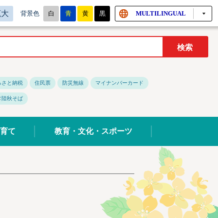
拡大
白
青
黄
黒
MULTILINGUAL
背景色
るさと納税
住民票
防災無線
マイナンバーカード
常陸秋そば
育て
教育・文化・スポーツ