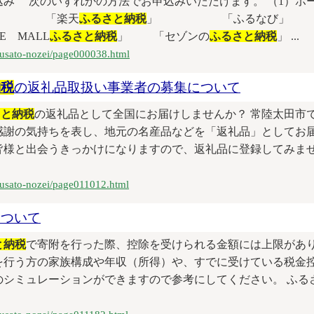
寄附の申込み 次のいずれかの方法でお申込みいただけます。 （1
る」 「楽天
ふるさと納税
」 「ふるなび
 MALL
ふるさと納税
」 「セゾンの
ふるさと納税
」 ...
furusato-nozei/page000038.html
納税
の返礼品取扱い事業者の募集について
さと納税
の返礼品として全国にお届けしませんか？ 常陸太田市
感謝の気持ちを表し、地元の名産品などを「返礼品」としてお届
皆様と出会うきっかけになりますので、返礼品に登録してみませ
furusato-nozei/page011012.html
ついて
と納税
で寄附を行った際、控除を受けられる金額には上限があり
を行う方の家族構成や年収（所得）や、すでに受けている税金控
シミュレーションができますので参考にしてください。 ふる