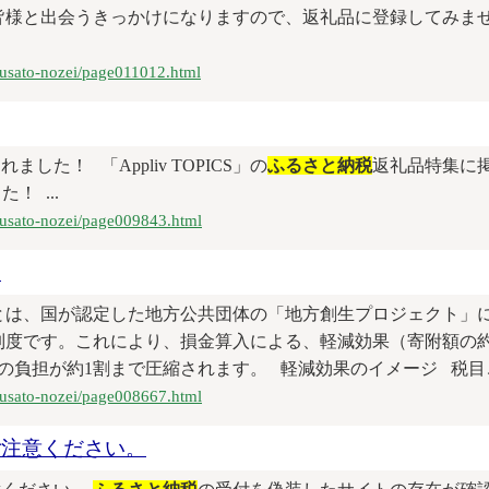
皆様と出会うきっかけになりますので、返礼品に登録してみませ
furusato-nozei/page011012.html
した！ 「Appliv TOPICS」の
ふるさと納税
返礼品特集に
！ ...
furusato-nozei/page009843.html
て
とは、国が認定した地方公共団体の「地方創生プロジェクト」
制度です。これにより、損金算入による、軽減効果（寄附額の約
負担が約1割まで圧縮されます。 軽減効果のイメージ 税目ごと
furusato-nozei/page008667.html
ご注意ください。