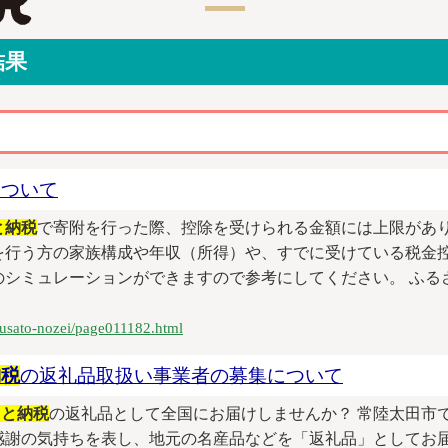
結果
ついて
と納税
で寄附を行った際、控除を受けられる金額には上限があり
を行う方の家族構成や年収（所得）や、すでに受けている税金控
シミュレーションができますので参考にしてください。 ふる
furusato-nozei/page011182.html
納税
の返礼品取扱い事業者の募集について
さと納税
の返礼品として全国にお届けしませんか？ 常陸太田市
感謝の気持ちを表し、地元の名産品などを「返礼品」としてお届