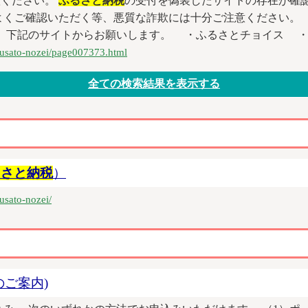
意ください。
ふるさと納税
の受付を偽装したサイトの存在が確認
よくご確認いただく等、悪質な詐欺には十分ご注意ください。
、下記のサイトからお願いします。 ・ふるさとチョイス ・さ
furusato-nozei/page007373.html
るさと納税
）
rusato-nozei/
ご案内)