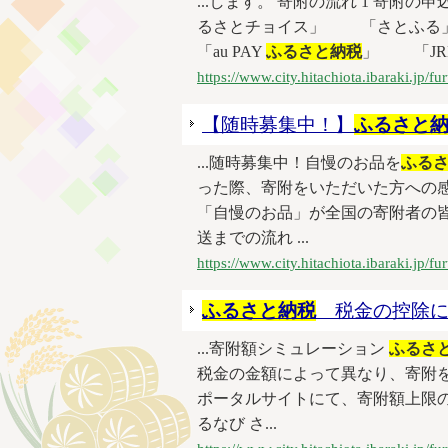
...します。 寄附の流れ 1 
るさとチョイス」 「さとふ
「au PAY
ふるさと納税
」 「JRE
https://www.city.hitachiota.ibaraki.jp/
【随時募集中！】
ふるさと
...随時募集中！自慢のお品を
ふる
った際、寄附をいただいた方への
「自慢のお品」が全国の寄附者の
送までの流れ ...
https://www.city.hitachiota.ibaraki.jp/
ふるさと納税
税金の控除に
...寄附額シミュレーション
ふるさ
税金の金額によって異なり、寄附
ポータルサイトにて、寄附額上限の
るなび さ...