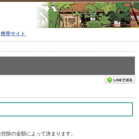
携帯サイト
L
金控除の金額によって決まります。