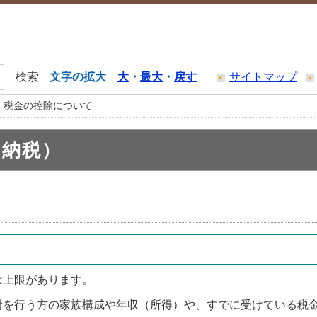
文字の拡大
大
・
最大
・
戻す
サイトマップ
 税金の控除について
と納税）
は上限があります。
附を行う方の家族構成や年収（所得）や、すでに受けている税