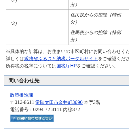
（2）
分）
住民税からの控除（特例
分）
（3）
住民税からの控除（特例
分）
※具体的な計算は、お住まいの市区町村にお問い合わせく
詳しくは
総務省ふるさと納税ポータルサイト
をご確認くだ
所得税の税率については
国税庁HP
をご確認ください。
問い合わせ先
政策推進課
〒313-8611
常陸太田市金井町3690
本庁3階
電話番号：0294-72-3111 内線372
メールでお問い合わせをする