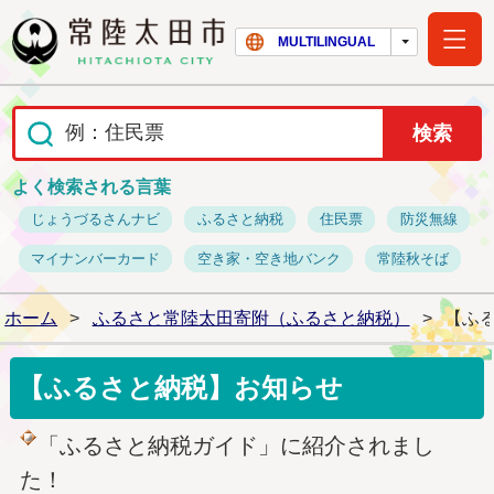
常陸太田市ホー
MULTILINGUAL
よく検索される言葉
じょうづるさんナビ
ふるさと納税
住民票
防災無線
マイナンバーカード
空き家・空き地バンク
常陸秋そば
ホーム
>
ふるさと常陸太田寄附（ふるさと納税）
>
【ふ
【ふるさと納税】お知らせ
「ふるさと納税ガイド」に紹介されまし
た！