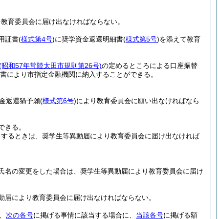
を教育委員会に届け出なければならない。
用証書
(
様式第4号
)
に奨学資金返還明細書
(
様式第5号
)
を添えて教育
(昭和57年常陸太田市規則第26号)
の定めるところによる口座振替
書により市指定金融機関に納入することができる。
金返還猶予願
(
様式第6号
)
により教育委員会に願い出なければなら
できる。
とするときは、奨学生等異動届により教育委員会に届け出なければ
。
氏名の変更をした場合は、奨学生等異動届により教育委員会に届け
動届により教育委員会に届け出なければならない。
、
次の各号
に掲げる事情に該当する場合に、
当該各号
に掲げる額