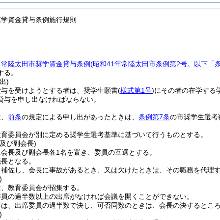
奨学資金貸与条例施行規則
、
常陸太田市奨学資金貸与条例
(昭和41年常陸太田市条例第2号。以下「
する。
出)
貸与を受けようとする者は、奨学生願書
(
様式第1号
)
にその者の在学する
貸与を申し出なければならない。
は、
前条
の規定による申し出があったときは、
条例第7条
の市奨学生選考
教育委員会が別に定める奨学生選考基準に基づいて行うものとする。
及び副会長)
に会長及び副会長各1名を置き、委員の互選とする。
議長となる。
を補佐し、会長に事故があるとき、又は欠けたときは、その職務を代理
)
は、教育委員会が招集する。
委員の過半数以上の出席がなければ会議を開くことができない。
事は、出席委員の過半数で決し、可否同数のときは、会長の決するとこ
)