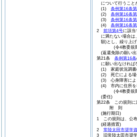
について行うこと
(1)
条例第16条第
(2)
条例第16条第
(3)
条例第16条第
(4)
条例第16条第
2
前項第4号
に該当
に満たない場合は
額)
とし、繰り上げ
(令4教委規
(返還免除の願い出
第21条
条例第16条
に願い出なければ
(1)
家庭状況調書
(2)
死亡による場
(3)
心身障害によ
(4)
市内に住所を
(令4教委規
(委任)
第22条
この規則に
附
則
(施行期日)
1
この規則は、公
(経過措置)
2
常陸太田市奨学
3
旧常陸太田市奨