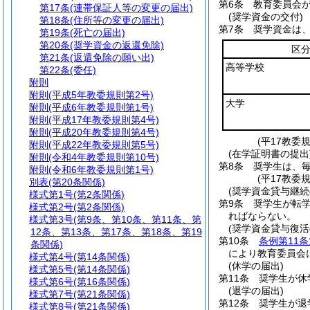
第6条
教育委員会
第17条
(連帯保証人等の変更の届出)
(奨学資金の交付)
第18条
(住所等の変更の届出)
第7条
奨学資金は
第19条
(死亡の届出)
第20条
(奨学資金の返還免除)
区
第21条
(返還免除の願い出)
高等学校
第22条
(委任)
附則
附則
(平成5年教委規則第2号)
大学
附則
(平成6年教委規則第1号)
附則
(平成17年教委規則第4号)
附則
(平成20年教委規則第4号)
(平17教委
附則
(平成22年教委規則第5号)
(在学証明書の提出
附則
(令和4年教委規則第10号)
第8条
奨学生は、
附則
(令和6年教委規則第1号)
(平17教委
別表
(第20条関係)
(奨学資金貸与継続
様式第1号
(第2条関係)
第9条
奨学生が転
様式第2号
(第2条関係)
ればならない。
様式第3号
(第9条、第10条、第11条、第
(奨学資金貸与復活
12条、第13条、第17条、第18条、第19
第10条
条例第11条
条関係)
により教育委員会
様式第4号
(第14条関係)
(休学の届出)
様式第5号
(第14条関係)
第11条
奨学生が休
様式第6号
(第16条関係)
(退学の届出)
様式第7号
(第21条関係)
第12条
奨学生が退
様式第8号
(第21条関係)