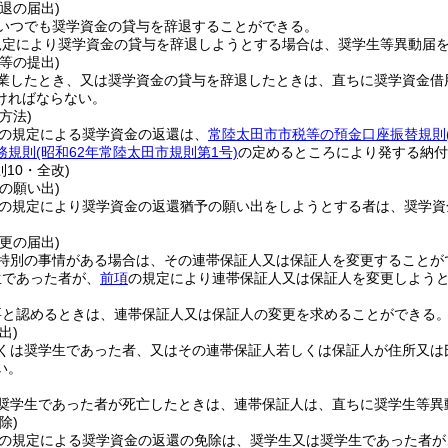
退の届出)
いつでも奨学資金の貸与を辞退することができる。
規定により奨学資金の貸与を辞退しようとする場合は、奨学生等異動届
等の提出)
業したとき、又は奨学資金の貸与を辞退したときは、直ちに奨学資金借
ければならない。
方法)
の規定による奨学資金の返還は、
常陸太田市市税等の預金口座振替規則
務規則
(昭和62年常陸太田市規則第1号)
の定めるところにより発する納付
則10・全改)
の願い出)
の規定により奨学資金の返還猶予の願い出をしようとする者は、奨学資
更の届出)
特別の事情がある場合は、その連帯保証人又は保証人を変更することが
生であった者が、
前項
の規定により連帯保証人又は保証人を変更しよう
要と認めるときは、連帯保証人又は保証人の変更を求めることができる
出)
くは奨学生であった者、又はその連帯保証人若しくは保証人が住所又は
い。
奨学生であった者が死亡したときは、連帯保証人は、直ちに奨学生等異
除)
の規定による奨学資金の返還の免除は、奨学生又は奨学生であった者が