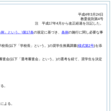
平成4年3月24日
教委規則第4号
注 平成17年4月から改正経過を注記した。
条例」という。)
第17条
の規定に基づき、
条例
の施行に関し必要な事
学校長
(以下「学校長」という。)
の奨学生推薦調書
(
様式第2号
)
を添
審査会
(以下「選考審査会」という。)
の選考を経て、奨学生を決定
する。
ろによる。