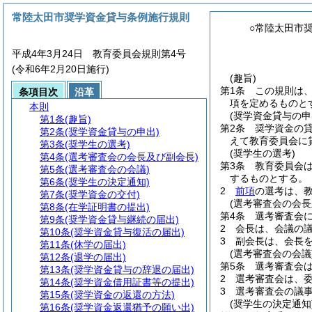
常陸太田市奨学資金貸与条例施行規則
○常陸太田市
平成4年3月24日 教育委員会規則第4号
(令和6年2月20日施行)
(趣旨)
第1条
この規則は
条項目次
沿革
項を定めるものと
本則
(奨学資金貸与の申
第1条
(趣旨)
第2条
奨学資金の
第2条
(奨学資金貸与の申出)
えて教育委員会に
第3条
(奨学生の選考)
(奨学生の選考)
第4条
(選考審査会の会長及び副会長)
第3条
教育委員会
第5条
(選考審査会の会議)
するものとする。
第6条
(奨学生の決定通知)
2
前項
の選考は、
第7条
(奨学資金の交付)
(選考審査会の会長
第8条
(在学証明書の提出)
第4条
選考審査会
第9条
(奨学資金貸与継続の届出)
2
会長は、会議の
第10条
(奨学資金貸与復活の届出)
3
副会長は、会長
第11条
(休学の届出)
(選考審査会の会議
第12条
(退学の届出)
第5条
選考審査会
第13条
(奨学資金貸与の辞退の届出)
2
選考審査会は、
第14条
(奨学資金借用証書等の提出)
3
選考審査会の議
第15条
(奨学資金の返還の方法)
(奨学生の決定通知
第16条
(奨学資金返還猶予の願い出)