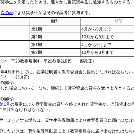
が奨学生を決定したときは、速やかに当該奨学生に通知するものとする
、
次の表
により奨学生又はその保護者に貸与する。
分
期別
期間
第1期
4月から9月まで
第2期
10月から3月まで
第1期
4月から9月まで
第2期
10月から3月まで
規則4・平20教委規則4・平22教委規則5・一部改正)
)
毎年4月末日までに、在学証明書を教育委員会に提出しなければならない
規則4・一部改正)
の届出)
学した場合において、なお、継続して奨学資金の貸与を受けようとする
の届出)
第1号
の規定により奨学資金の貸与を停止された奨学生が、当該停止の
に届け出なければならない。
学しようとする場合は、奨学生等異動届により教育委員会に届け出なけ
学したときは、奨学生等異動届により教育委員会に届け出なければなら