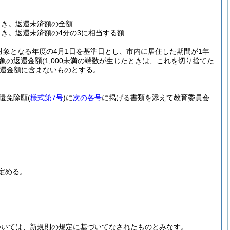
とき。返還未済額の全額
き。返還未済額の4分の3に相当する額
対象となる年度の4月1日を基準日とし、市内に居住した期間が1年
象の返還金額
(1,000未満の端数が生じたときは、これを切り捨てた
還金額に含まないものとする。
還免除願
(
様式第7号
)
に
次の各号
に掲げる書類を添えて教育委員会
定める。
ついては、新規則の規定に基づいてなされたものとみなす。