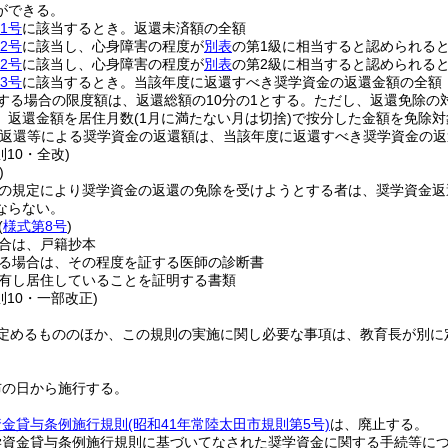
ができる。
1号
に該当するとき。返還未済額の全額
2号
に該当し、心身障害の程度が
別表
の第1級に相当すると認められる
2号
に該当し、心身障害の程度が
別表
の第2級に相当すると認められると
3号
に該当するとき。当該年度に返還すべき奨学資金の返還金額の全額
する場合の限度額は、返還総額の10分の1とする。
ただし、返還免除の
、返還金額を居住月数
(1月に満たない月は切捨)
で按分した金額を免除対
返還等による奨学資金の返還額は、当該年度に返還すべき奨学資金の返
則10・全改)
)
の規定により奨学資金の返還の免除を受けようとする者は、奨学資金返
ならない。
(
様式第8号
)
合は、戸籍抄本
る場合は、その程度を証する医師の診断書
有し居住していることを証明する書類
則10・一部改正)
定めるもののほか、この規則の実施に関し必要な事項は、教育長が別に
布の日から施行する。
資金貸与条例施行規則
(昭和41年常陸太田市規則第5号)
は、廃止する。
学資金貸与条例施行規則に基づいてなされた奨学資金に関する手続等に