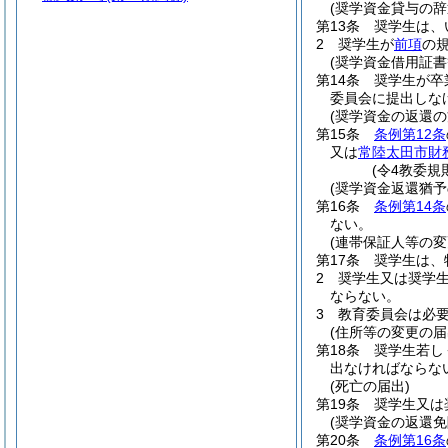
(奨学資金貸与の辞
第13条
奨学生は、
2
奨学生が
前項
の
(奨学資金借用証書
第14条
奨学生が卒
委員会に提出しな
(奨学資金の返還の
第15条
条例第12条
又は
常陸太田市財
(令4教委規
(奨学資金返還猶予
第16条
条例第14条
ない。
(連帯保証人等の変
第17条
奨学生は、
2
奨学生又は奨学
ならない。
3
教育委員会は必
(住所等の変更の届
第18条
奨学生若し
出なければならな
(死亡の届出)
第19条
奨学生又は
(奨学資金の返還免
第20条
条例第16条