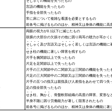
の機能を失ったもの
そしゃく
言語の機能を失ったもの
手指を全部失ったもの
常に床について複雑な看護を必要とするもの
前各号に掲げるもののほか、精神又は身体の機能に高
両眼の視力が0.1以下に減じたもの
鼓膜の大部分の欠損その他に因り両耳の聴力が耳かく
・・・・
・・・・
及び言語又は
若しくは言語の機能に
そしゃく
そしゃく
・・
柱の機能に著しい障害を残すもの
せき
片手を腕関節以上で失ったもの
片足を足関節以上で失ったもの
片手の三大関節中の二関節又は三関節の機能を失った
片足の三大関節中の二関節又は三関節の機能を失った
片手の五つの指又は親指及び人差指をあわせて四つ失
0
足の指全部失ったもの
・・
・・
柱、胸
、骨盤軟部組織の高度の障害、変形な
せき
かく
2
半身不随に因り労働能力が著しく阻害されたもの
3
前各号に掲げるもののほか、精神又は身体の機能に著