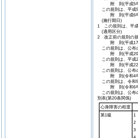
附
則
(平成5
この規則は、平成
附
則
(平成6
(施行期日)
1
この規則は、平成
(適用区分)
2
改正前の規則の
附
則
(平成1
この規則は、公布
附
則
(平成2
この規則は、平成2
附
則
(平成2
この規則は、公布
附
則
(令和4
この規則は、令和
附
則
(令和6
この規則は、公布
別表
(第20条関係)
心身障害の程度
第1級
1
2
3
4