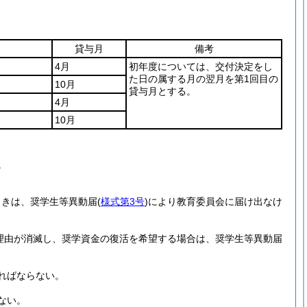
。
貸与月
備考
4月
初年度については、交付決定をし
た日の属する月の翌月を第1回目の
10月
貸与月とする。
4月
10月
。
ときは、奨学生等異動届
(
様式第3号
)
により教育委員会に届け出なけ
理由が消滅し、奨学資金の復活を希望する場合は、奨学生等異動届
ればならない。
ない。