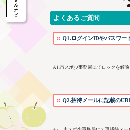
よくあるご質問
Q1.ログイン
ID
やパスワー
A1.市スポ少事務局にてロックを解
Q2.招待メールに記載の
UR
A2．市スポ少事務局にて再招待メ