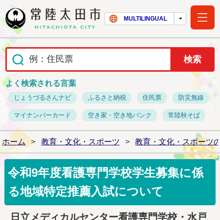
常陸太田市ホー
MULTILINGUAL
よく検索される言葉
じょうづるさんナビ
ふるさと納税
住民票
防災無線
マイナンバーカード
空き家・空き地バンク
常陸秋そば
ホーム
>
教育・文化・スポーツ
>
教育・文化・スポーツ
令和9年度看護専門学校学生募集に係
る地域特定推薦入試について
日立メディカルセンター看護専門学校・水戸