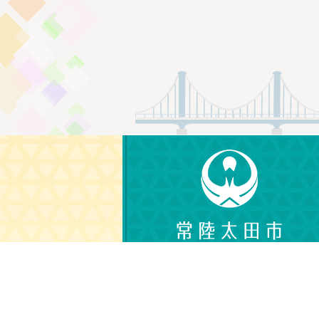
〒313-8611
茨城県常陸太田市金井町3690
電話番号：0294-72-3111（代表）
（平日 午前8時30分から午後5時15分）