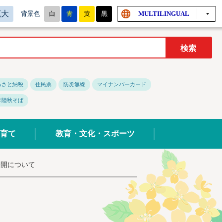
拡大
白
青
黄
黒
MULTILINGUAL
背景色
るさと納税
住民票
防災無線
マイナンバーカード
常陸秋そば
育て
教育・文化・スポーツ
公開について