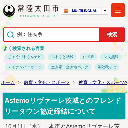
常陸太田市ホー
MULTILINGUAL
よく検索される言葉
じょうづるさんナビ
ふるさと納税
住民票
防災無線
マイナンバーカード
空き家・空き地バンク
常陸秋そば
ホーム
>
教育・文化・スポーツ
>
教育・文化・スポーツ
Astemoリヴァーレ茨城とのフレンド
リータウン協定締結について
10月1日（水）、本市とAstemoリヴァーレ茨