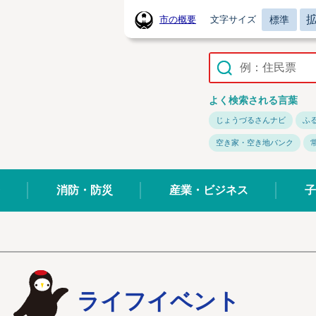
標準
市の概要
文字サイズ
常陸太田市ホームページ
よく検索される言葉
じょうづるさんナビ
ふ
空き家・空き地バンク
消防・防災
産業・ビジネス
子
ライフイベント