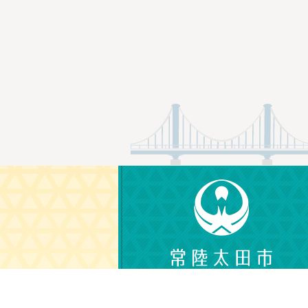
〒313-8611