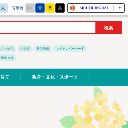
拡大
白
青
黄
黒
MULTILINGUAL
背景色
るさと納税
住民票
防災無線
マイナンバーカード
常陸秋そば
育て
教育・文化・スポーツ