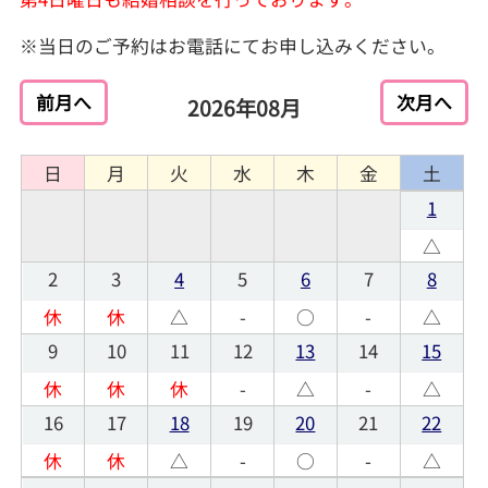
※当日のご予約はお電話にてお申し込みください。
前月へ
次月へ
2026年08月
日
月
火
水
木
金
土
1
△
2
3
4
5
6
7
8
休
休
△
-
○
-
△
9
10
11
12
13
14
15
休
休
休
-
△
-
△
16
17
18
19
20
21
22
休
休
△
-
○
-
△