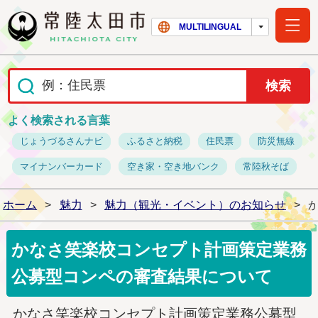
常陸太田市ホー
MULTILINGUAL
よく検索される言葉
じょうづるさんナビ
ふるさと納税
住民票
防災無線
マイナンバーカード
空き家・空き地バンク
常陸秋そば
ホーム
>
魅力
>
魅力（観光・イベント）のお知らせ
>
かなさ笑楽校コンセプト計画策定業務
公募型コンペの審査結果について
かなさ笑楽校コンセプト計画策定業務公募型