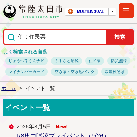
常陸太田市ホー
MULTILINGUAL
よく検索される言葉
じょうづるさんナビ
ふるさと納税
住民票
防災無線
マイナンバーカード
空き家・空き地バンク
常陸秋そば
ホーム
>
イベント一覧
イベント一覧
2026年8月5日
New!
R8集中曝涼プレイベント（9/26）