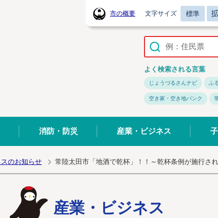
標準
市の概要
文字サイズ
常陸太田市ホームページ
よく検索される言葉
じょうづるさんナビ
ふ
空き家・空き地バンク
消防・防災
産業・ビジネス
子
ネスのお知らせ
常陸太田市「地酒で乾杯」！！～乾杯条例が施行さ
産業・ビジネス