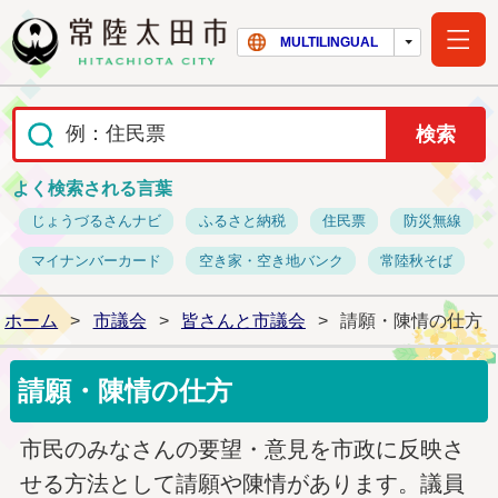
常陸太田市ホー
MULTILINGUAL
よく検索される言葉
じょうづるさんナビ
ふるさと納税
住民票
防災無線
マイナンバーカード
空き家・空き地バンク
常陸秋そば
ホーム
>
市議会
>
皆さんと市議会
>
請願・陳情の仕方
請願・陳情の仕方
市民のみなさんの要望・意見を市政に反映さ
せる方法として請願や陳情があります。議員