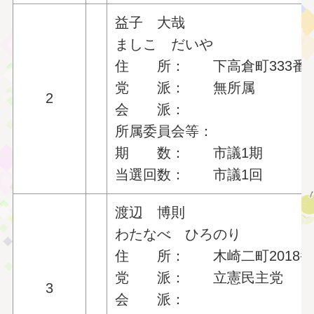
益子 大哉
ましこ だいや
住 所： 下高倉町333番
党 派： 無所属
2
会 派：
所属委員会等：
期 数： 市議1期
当選回数： 市議1回
渡辺 博則
わたなべ ひろのり
住 所： 木崎二町2018番
党 派： 立憲民主党
3
会 派：