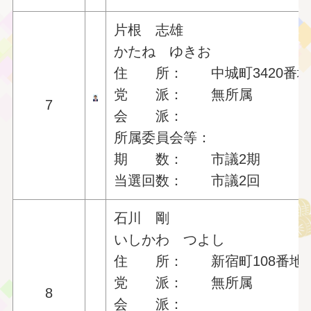
片根 志雄
かたね ゆきお
住 所： 中城町3420番地
党 派： 無所属
7
会 派：
所属委員会等：
期 数： 市議2期
当選回数： 市議2回
石川 剛
いしかわ つよし
住 所： 新宿町108番地の
党 派： 無所属
8
会 派：