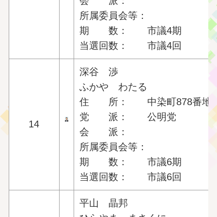
会 派：
所属委員会等：
期 数： 市議4期
当選回数： 市議4回
深谷 渉
ふかや わたる
住 所： 中染町878番地
党 派： 公明党
14
会 派：
所属委員会等：
期 数： 市議6期
当選回数： 市議6回
平山 晶邦