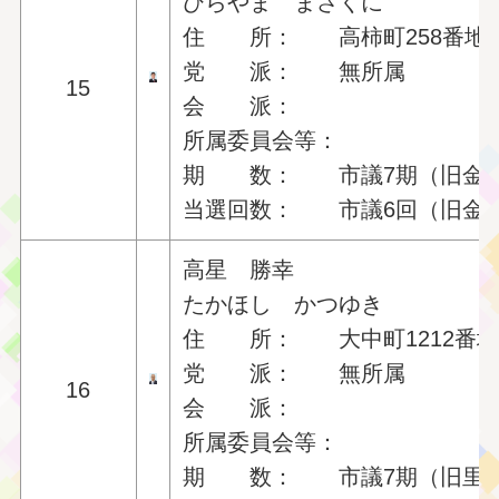
ひらやま まさくに
住 所： 高柿町258番地
党 派： 無所属
15
会 派：
所属委員会等：
期 数： 市議7期（旧金砂
当選回数： 市議6回（旧金砂
高星 勝幸
たかほし かつゆき
住 所： 大中町1212番
党 派： 無所属
16
会 派：
所属委員会等：
期 数： 市議7期（旧里美