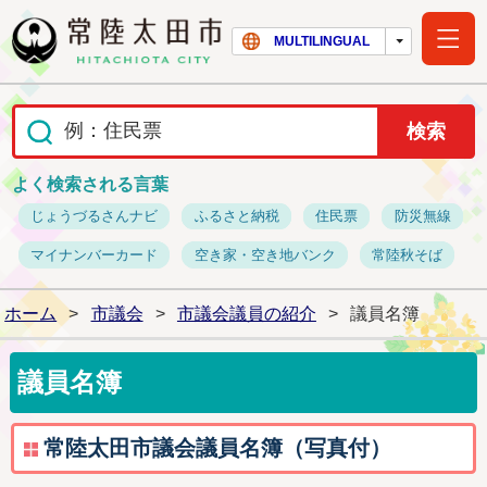
常陸太田市ホー
MULTILINGUAL
よく検索される言葉
じょうづるさんナビ
ふるさと納税
住民票
防災無線
マイナンバーカード
空き家・空き地バンク
常陸秋そば
ホーム
>
市議会
>
市議会議員の紹介
>
議員名簿
議員名簿
常陸太田市議会議員名簿（写真付）