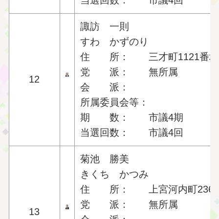
当選回数： 市議4回
諏訪 一則
すわ かずのり
住 所： 三才町1121番地
党 派： 無所属
12
会 派：
所属委員会等：
期 数： 市議4期
当選回数： 市議4回
菊池 勝美
きくち かつみ
住 所： 上宮河内町2369
党 派： 無所属
13