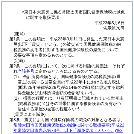
○東日本大震災に係る常陸太田市国民健康保険税の減免
に関する取扱要項
平成23年5月6日
告示第78号
(趣旨)
第1条
この要項は、平成23年3月11日に発生した東日本大震
災
(以下「震災」という。)
の被災者で国民健康保険税の納
税義務のある者に対する国民健康保険税の減免について、
必要な事項を定めるものとする。
(定義)
第2条
この要項において、次に掲げる用語の意義は、それぞ
れ
当該各号
に定めるところによるものとする。
(1)
合計所得金額とは、国民健康保険税の納税義務者
(世
帯主)
の属する世帯全員の平成22年中における地方税法
(昭和25年法律第226号)
第314条の2第1項に規定する総所
得金額及び山林所得金額の合計額をいう。
(2)
損害の程度とは、り災証明書に記載されている世帯主
(納税義務者)
又はその世帯に属する被保険者の所有かつ
居住する家屋の被害の程度をいう。
(震災による減免)
第3条
震災により国民健康保険税の減免の対象となる者は、
常陸太田市国民健康保険税の減免に関する取扱要項
(平成22
年常陸太田市告示第78号。以下「減免要項」という。)
第2