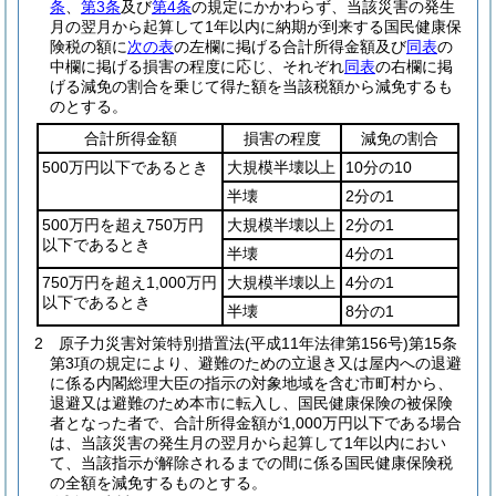
条
、
第3条
及び
第4条
の規定にかかわらず、当該災害の発生
月の翌月から起算して1年以内に納期が到来する国民健康保
険税の額に
次の表
の左欄に掲げる合計所得金額及び
同表
の
中欄に掲げる損害の程度に応じ、それぞれ
同表
の右欄に掲
げる減免の割合を乗じて得た額を当該税額から減免するも
のとする。
合計所得金額
損害の程度
減免の割合
500万円以下であるとき
大規模半壊以上
10分の10
半壊
2分の1
500万円を超え750万円
大規模半壊以上
2分の1
以下であるとき
半壊
4分の1
750万円を超え1,000万円
大規模半壊以上
4分の1
以下であるとき
半壊
8分の1
2
原子力災害対策特別措置法
(平成11年法律第156号)
第15条
第3項の規定により、避難のための立退き又は屋内への退避
に係る内閣総理大臣の指示の対象地域を含む市町村から、
退避又は避難のため本市に転入し、国民健康保険の被保険
者となった者で、合計所得金額が1,000万円以下である場合
は、当該災害の発生月の翌月から起算して1年以内におい
て、当該指示が解除されるまでの間に係る国民健康保険税
の全額を減免するものとする。