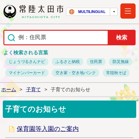
常陸太田市ホー
MULTILINGUAL
よく検索される言葉
じょうづるさんナビ
ふるさと納税
住民票
防災無線
マイナンバーカード
空き家・空き地バンク
常陸秋そば
ホーム
>
子育て
>
子育てのお知らせ
子育てのお知らせ
保育園等入園のご案内