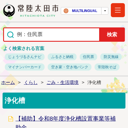
常陸太田市ホー
MULTILINGUAL
よく検索される言葉
じょうづるさんナビ
ふるさと納税
住民票
防災無線
マイナンバーカード
空き家・空き地バンク
常陸秋そば
ホーム
>
くらし
>
ごみ・生活環境
>
浄化槽
浄化槽
【補助】令和8年度浄化槽設置事業等補
助金