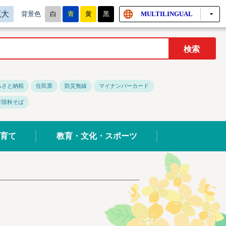
拡大
白
青
黄
黒
MULTILINGUAL
背景色
るさと納税
住民票
防災無線
マイナンバーカード
常陸秋そば
育て
教育・文化・スポーツ