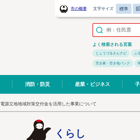
標準
市の概要
文字サイズ
常陸太田市ホームページ
よく検索される言葉
じょうづるさんナビ
ふ
空き家・空き地バンク
消防・防災
産業・ビジネス
子
電源立地地域対策交付金を活用した事業について
くらし