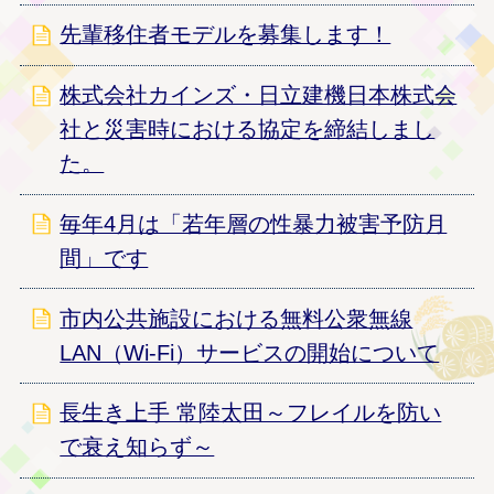
先輩移住者モデルを募集します！
株式会社カインズ・日立建機日本株式会
社と災害時における協定を締結しまし
た。
毎年4月は「若年層の性暴力被害予防月
間」です
市内公共施設における無料公衆無線
LAN（Wi-Fi）サービスの開始について
長生き上手 常陸太田～フレイルを防い
で衰え知らず～