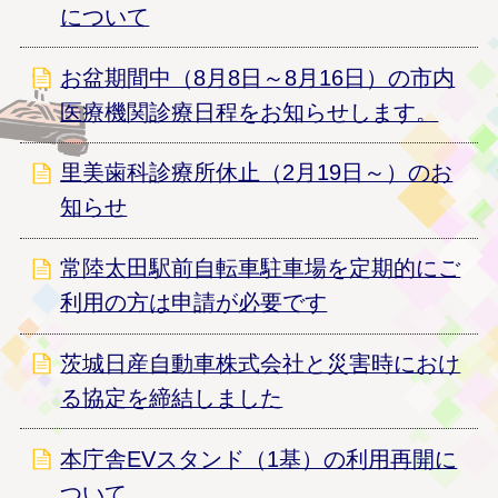
について
お盆期間中（8月8日～8月16日）の市内
医療機関診療日程をお知らせします。
里美歯科診療所休止（2月19日～）のお
知らせ
常陸太田駅前自転車駐車場を定期的にご
利用の方は申請が必要です
茨城日産自動車株式会社と災害時におけ
る協定を締結しました
本庁舎EVスタンド（1基）の利用再開に
ついて