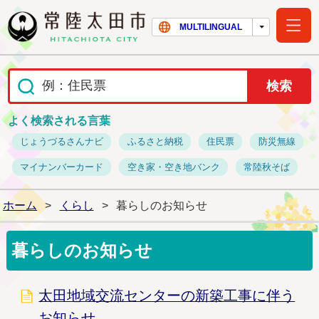
常陸太田市ホー
MULTILINGUAL
よく検索される言葉
じょうづるさんナビ
ふるさと納税
住民票
防災無線
マイナンバーカード
空き家・空き地バンク
常陸秋そば
ホーム
>
くらし
>
暮らしのお知らせ
暮らしのお知らせ
太田地域交流センターの新築工事に伴う
お知らせ