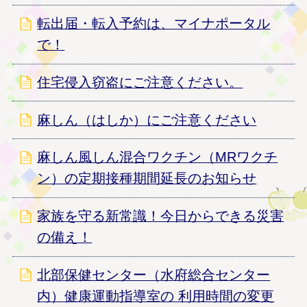
転出届・転入予約は、マイナポータル
で！
住宅侵入窃盗にご注意ください。
麻しん（はしか）にご注意ください
麻しん風しん混合ワクチン（MRワクチ
ン）の定期接種期間延長のお知らせ
家族を守る新常識！今日からできる災害
の備え！
北部保健センター（水府総合センター
内）健康運動指導室の 利用時間の変更