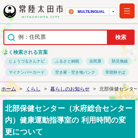
常陸太田市ホー
MULTILINGUAL
よく検索される言葉
じょうづるさんナビ
ふるさと納税
住民票
防災無線
マイナンバーカード
空き家・空き地バンク
常陸秋そば
ホーム
>
くらし
>
暮らしのお知らせ
>
北部保健センター
北部保健センター（水府総合センター
内）健康運動指導室の 利用時間の変
更について