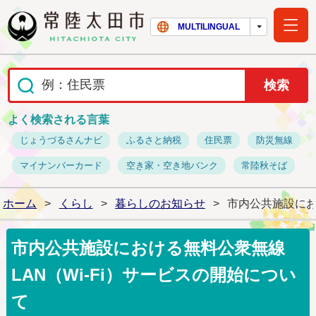
常陸太田市ホー
MULTILINGUAL
よく検索される言葉
じょうづるさんナビ
ふるさと納税
住民票
防災無線
マイナンバーカード
空き家・空き地バンク
常陸秋そば
ホーム
>
くらし
>
暮らしのお知らせ
>
市内公共施設にお
市内公共施設における無料公衆無線
LAN（Wi-Fi）サービスの開始につい
て