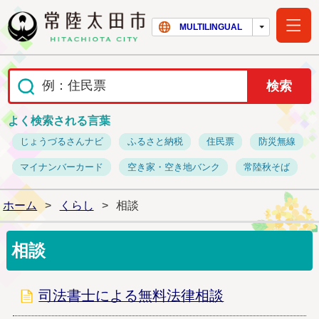
常陸太田市ホー
MULTILINGUAL
よく検索される言葉
じょうづるさんナビ
ふるさと納税
住民票
防災無線
マイナンバーカード
空き家・空き地バンク
常陸秋そば
ホーム
>
くらし
>
相談
相談
司法書士による無料法律相談